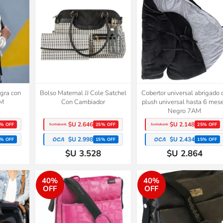
gra con
Bolso Maternal JJ Cole Satchel
Cobertor universal abrigado 
AM
Con Cambiador
plush universal hasta 6 mes
Negro 7AM
$U 2.646
$U 2.148
% OFF
25% OFF
25% OFF
$U 2.998
$U 2.434
% OFF
15% OFF
15% OFF
$U 3.528
$U 2.864
40%
40%
OFF
OFF