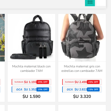
Mochila maternal black con
Mochila maternal gris con
cambiador 7AM
estrellas con cambiador 7AM
$U 1.193
$U 2.490
25% OFF
25% OFF
$U 1.352
$U 2.822
15% OFF
15% OFF
$U 1.590
$U 3.320