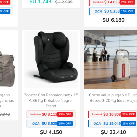
$U 1.743
$U 2.905
$U 4.635
% OFF
25% OFF
$U 5.253
% OFF
15% OFF
$U 6.180
vegano
Booster Con Respaldo Isofix 15
Coche valija plegable Biuc
 ganchos
A 36 Kg Kikkaboo Negro I
Bebes 0-20 Kg Ideal Viaje
s
Stand
3.943
$U 3.113
$U 16.808
25% OFF
25% OFF
$U 3.528
$U 19.049
15% OFF
15% OFF
$U 4.150
$U 22.410