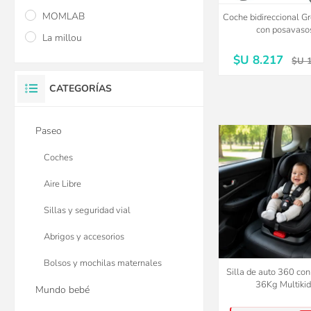
MOMLAB
Coche bidireccional G
con posavaso
La millou
$U 8.217
$U 
CATEGORÍAS
Paseo
Coches
Aire Libre
Sillas y seguridad vial
Abrigos y accesorios
Bolsos y mochilas maternales
Silla de auto 360 con 
36Kg Multikid
Mundo bebé