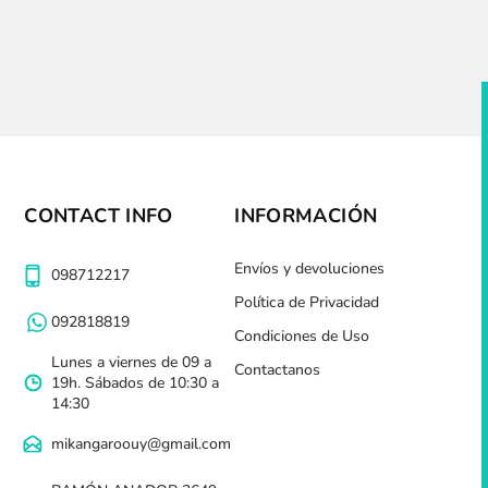
Lanchera Térmica J
Mariposa
$U 743
25
$U 842
15
$U 990