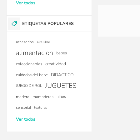
Ver todos
ETIQUETAS POPULARES
accesorios
aire libre
alimentacion
bebes
creatividad
coleccionables
Bolso Maternal JJ
DIDACTICO
cuidados del bebé
Midnight Dalia Con 
Bolsillo Fucsia Fl
JUGUETES
JUEGO DE ROL
$U 1.868
25
madera
mamaderas
niños
$U 2.117
15
sensorial
texturas
$U 2.490
Ver todos