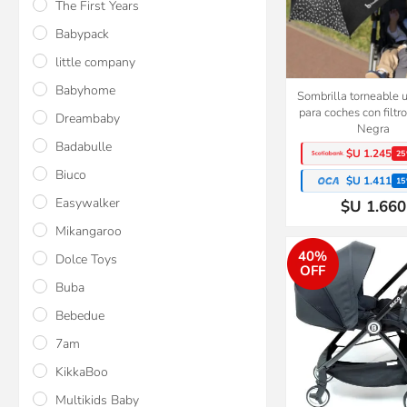
The First Years
Babypack
little company
Babyhome
Sombrilla torneable 
para coches con filtr
Dreambaby
Negra
Badabulle
$U 1.245
25
Biuco
$U 1.411
15
Easywalker
$U 1.660
Mikangaroo
40%
Dolce Toys
OFF
Buba
Bebedue
7am
KikkaBoo
Multikids Baby