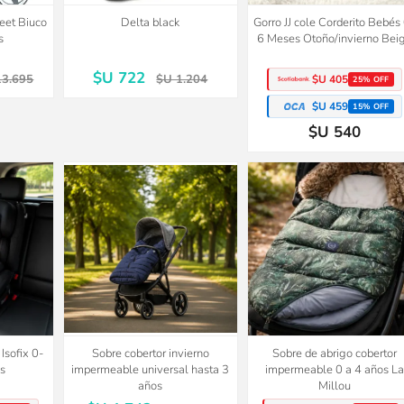
reet Biuco
Delta black
Gorro JJ cole Corderito Bebés
s
6 Meses Otoño/invierno Bei
$U 722
13.695
$U 1.204
$U 405
25% OFF
$U 459
15% OFF
$U 540
40%
OFF
Isofix 0-
Sobre cobertor invierno
Sobre de abrigo cobertor
s
impermeable universal hasta 3
impermeable 0 a 4 años La
años
Millou