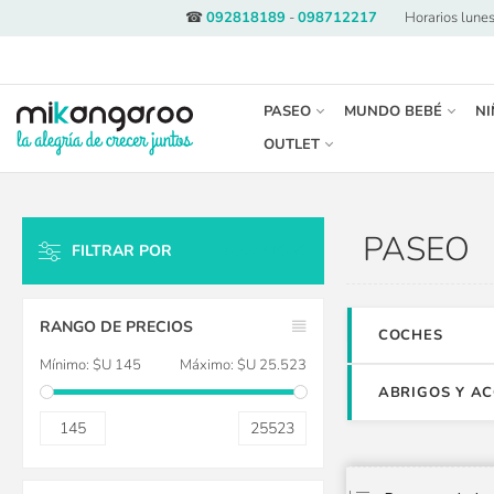
☎
092818189
-
098712217
·
Horarios lunes
PASEO
MUNDO BEBÉ
NI
OUTLET
PASEO
FILTRAR POR
LIMPIAR TODO
RANGO DE PRECIOS
COCHES
Mínimo:
$U 145
Máximo:
$U 25.523
ABRIGOS Y A
145
25523