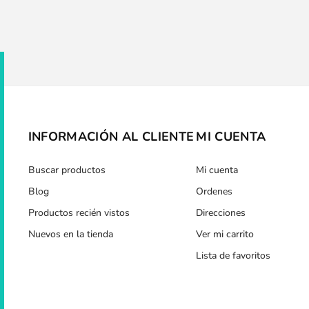
ov
Bolsos maternal vegano
Colchoneta reversible para
incluye cambiador y ganchos
invierno universal para coche
para el coche
de bebé, Easywalker
$U 2.366
$U 809
$U 3.943
$U 1.619