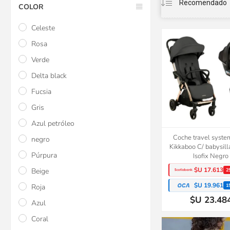
COLOR
Celeste
Rosa
Verde
Delta black
Fucsia
Gris
Azul petróleo
Coche travel syste
negro
Kikkaboo C/ babysill
Púrpura
Isofix Negro
$U 17.613
Beige
2
$U 19.961
1
Roja
$U 23.48
Azul
Coral