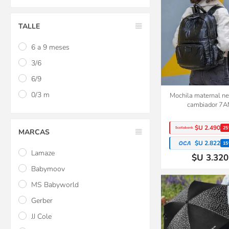
TALLE
6 a 9 meses
3/6
6/9
0/3 m
Mochila maternal ne
cambiador 7
$U 2.490
25
MARCAS
$U 2.822
15
Lamaze
$U 3.320
Babymoov
MS Babyworld
Gerber
JJ Cole