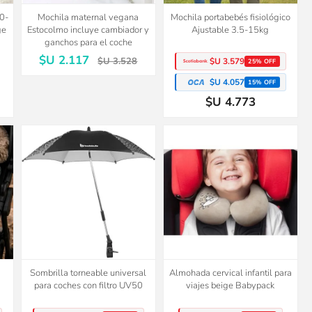
 0-
Mochila maternal vegana
Mochila portabebés fisiológico
ge
Estocolmo incluye cambiador y
Ajustable 3.5-15kg
ganchos para el coche
$U 2.117
$U 3.528
$U 3.579
25% OFF
$U 4.057
15% OFF
$U 4.773
Sombrilla torneable universal
Almohada cervical infantil para
para coches con filtro UV50
viajes beige Babypack