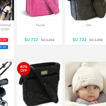
universal
- Fucsia
- Gris
o UV50 -
$U 722
$U 722
$U 1.204
$U 1.204
% OFF
% OFF
40%
OFF