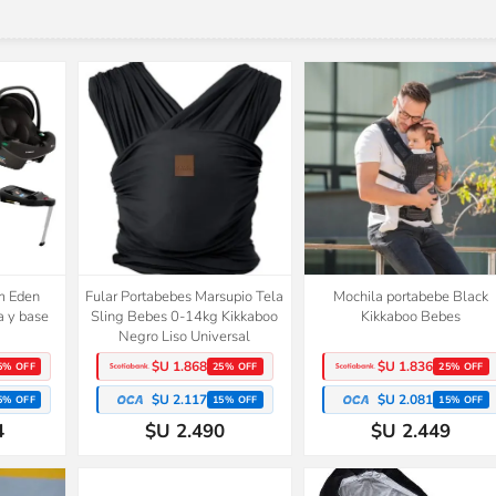
m Eden
Fular Portabebes Marsupio Tela
Mochila portabebe Black
a y base
Sling Bebes 0-14kg Kikkaboo
Kikkaboo Bebes
Negro Liso Universal
$U 1.868
$U 1.836
5% OFF
25% OFF
25% OFF
$U 2.117
$U 2.081
5% OFF
15% OFF
15% OFF
4
$U 2.490
$U 2.449