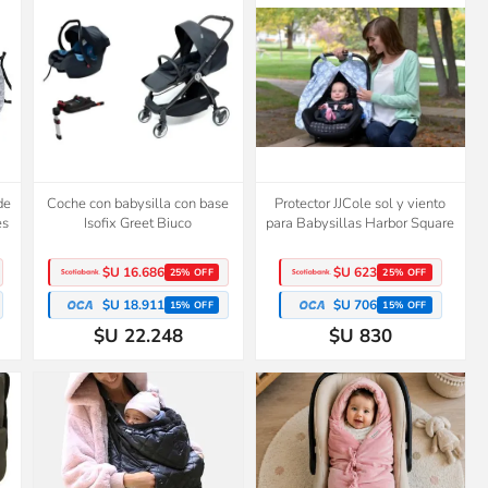
de
Coche con babysilla con base
Protector JJCole sol y viento
es
Isofix Greet Biuco
para Babysillas Harbor Square
$U 16.686
$U 623
25% OFF
25% OFF
$U 18.911
$U 706
15% OFF
15% OFF
$U 22.248
$U 830