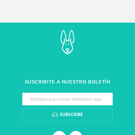
J cole
Set clip sujetador de chupetes JJ
Almohada corazón babymo
Cole
rosa antiplagiocefalia
$U 342
$U 903
% OFF
25% OFF
25% OFF
$U 388
$U 1.023
% OFF
15% OFF
15% OFF
$U 457
$U 1.204