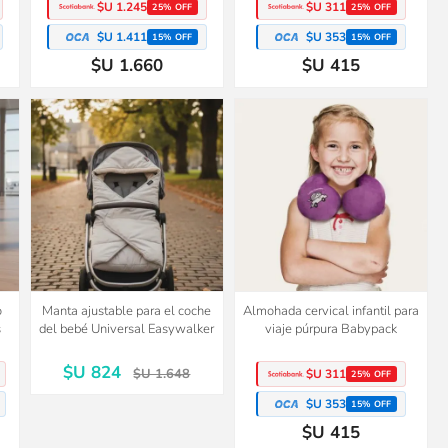
$U 1.245
$U 311
25% OFF
25% OFF
$U 1.411
$U 353
15% OFF
15% OFF
$U 1.660
$U 415
50%
OFF
o
Manta ajustable para el coche
Almohada cervical infantil para
s
del bebé Universal Easywalker
viaje púrpura Babypack
$U 824
$U 1.648
$U 311
25% OFF
$U 353
15% OFF
$U 415