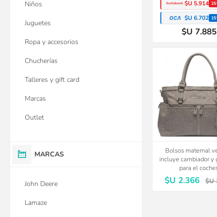
$U 5.914
Niños
25
$U 6.702
15
Juguetes
$U 7.885
Ropa y accesorios
40%
Chucherías
OFF
Talleres y gift card
Marcas
Outlet
Bolsos maternal 
MARCAS
incluye cambiador y
para el coche
$U 2.366
$U 
John Deere
Lamaze