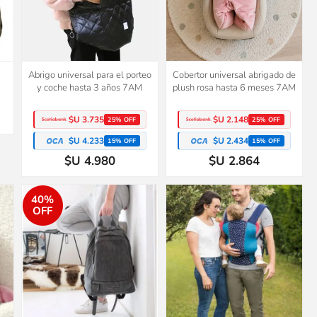
Abrigo universal para el porteo
Cobertor universal abrigado de
y coche hasta 3 años 7AM
plush rosa hasta 6 meses 7AM
$U 3.735
$U 2.148
25% OFF
25% OFF
$U 4.233
$U 2.434
15% OFF
15% OFF
$U 4.980
$U 2.864
40%
OFF