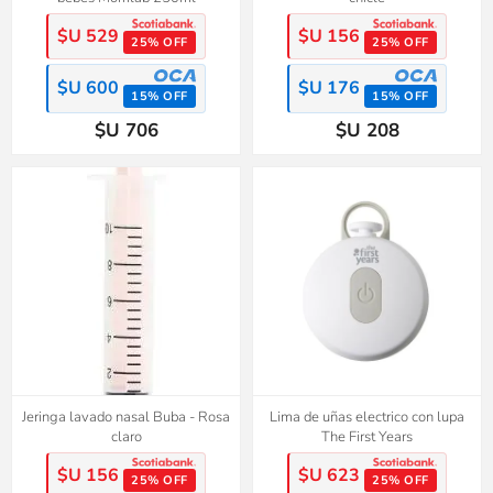
$U 529
$U 156
25% OFF
25% OFF
$U 600
$U 176
15% OFF
15% OFF
$U 706
$U 208
Jeringa lavado nasal Buba - Rosa
Lima de uñas electrico con lupa
claro
The First Years
$U 156
$U 623
25% OFF
25% OFF