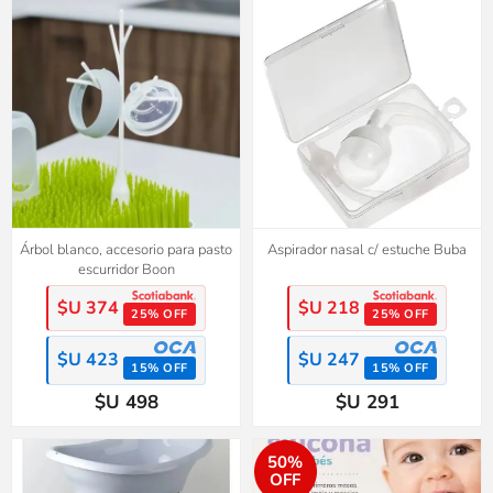
Árbol blanco, accesorio para pasto
Aspirador nasal c/ estuche Buba
escurridor Boon
$U 374
$U 218
25% OFF
25% OFF
$U 423
$U 247
15% OFF
15% OFF
$U 498
$U 291
50%
OFF