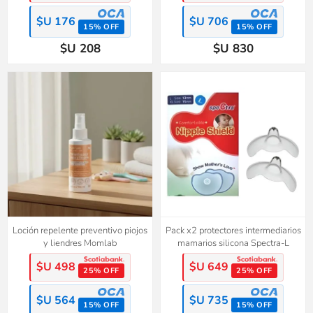
$U 176
$U 706
15% OFF
15% OFF
$U 208
$U 830
Loción repelente preventivo piojos
Pack x2 protectores intermediarios
y liendres Momlab
mamarios silicona Spectra-L
$U 498
$U 649
25% OFF
25% OFF
$U 564
$U 735
15% OFF
15% OFF