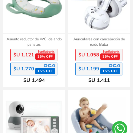
Asiento reductor de WC, dejando
Auriculares con cancelación de
pañales
ruido Buba
$U 1.121
$U 1.058
25% OFF
25% OFF
$U 1.270
$U 1.199
15% OFF
15% OFF
$U 1.494
$U 1.411