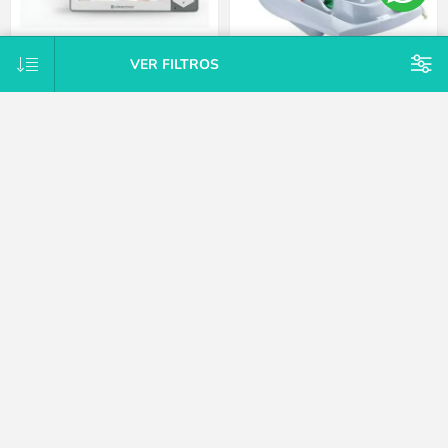
VER FILTROS
Babycall con monitor y video
Bañera con adaptador para el
Kikkaboo
bebé y antideslizante Thermobaby
azul
$U 4.669
$U 1.525
25% OFF
25% OFF
$U 5.291
$U 1.728
15% OFF
15% OFF
$U 6.225
$U 2.034
CATEGORÍAS
MARCAS