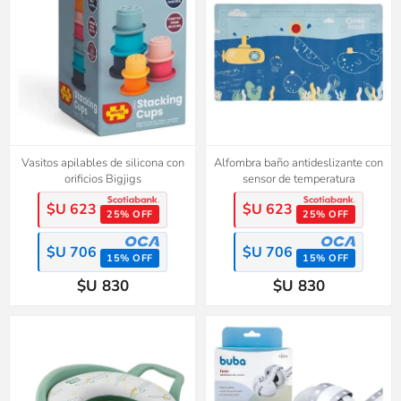
Vasitos apilables de silicona con
Alfombra baño antideslizante con
orificios Bigjigs
sensor de temperatura
$U 623
$U 623
25% OFF
25% OFF
$U 706
$U 706
15% OFF
15% OFF
$U 830
$U 830