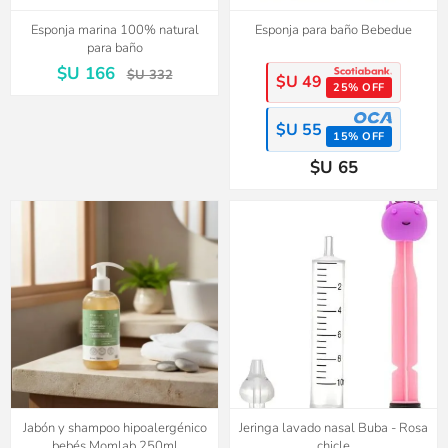
Esponja marina 100% natural
Esponja para baño Bebedue
para baño
$U 166
$U 332
$U 49
25% OFF
$U 55
15% OFF
$U 65
Jabón y shampoo hipoalergénico
Jeringa lavado nasal Buba - Rosa
bebés Momlab 250ml
chicle