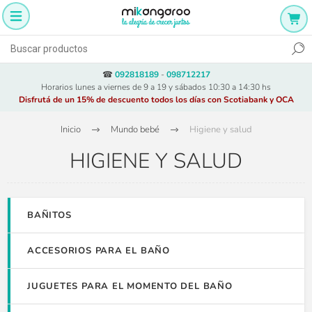
☎
092818189
-
098712217
Horarios lunes a viernes de 9 a 19 y sábados 10:30 a 14:30 hs
Disfrutá de un 15% de descuento todos los días con Scotiabank y OCA
Inicio
Mundo bebé
Higiene y salud
HIGIENE Y SALUD
BAÑITOS
ACCESORIOS PARA EL BAÑO
JUGUETES PARA EL MOMENTO DEL BAÑO