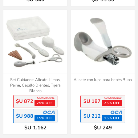
Set Cuidados: Alicate, Limas,
Alicate con lupa para bebés Buba
Peine, Cepillo Dientes, Tijera
Blanco
$U 872
$U 187
25% OFF
25% OFF
$U 988
$U 212
15% OFF
15% OFF
$U 1.162
$U 249