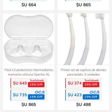
$U 664
$U 865
Pack x2 protectores intermediarios
Primer set de cepillos de dientes
mamarios silicona Spectra-XL
para bebés, 3 unidades
$U 649
$U 374
25% OFF
25% OFF
$U 735
$U 423
15% OFF
15% OFF
$U 865
$U 498