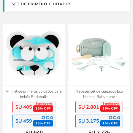
SET DE PRIMERO CUIDADOS
Minikit de primeros cuidados para
Neceser set de cuidados Eco
bebés Badabulle
Matcha Babymoov
$U 405
$U 2.801
25% OFF
25% OFF
$U 459
$U 3.175
15% OFF
15% OFF
$U 540
$U 3.735