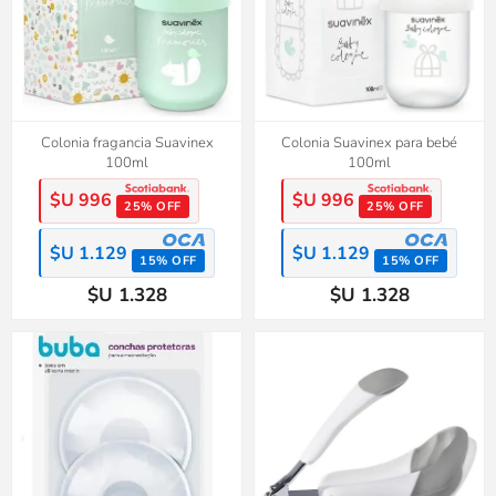
Colonia fragancia Suavinex
Colonia Suavinex para bebé
100ml
100ml
$U 996
$U 996
25% OFF
25% OFF
$U 1.129
$U 1.129
15% OFF
15% OFF
$U 1.328
$U 1.328