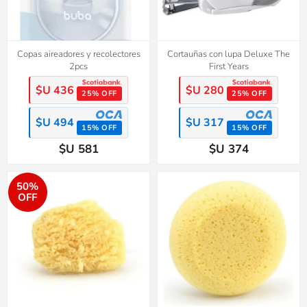
Copas aireadores y recolectores
Cortauñas con lupa Deluxe The
2pcs
First Years
$U 436
$U 280
25% OFF
25% OFF
$U 494
$U 317
15% OFF
15% OFF
$U 581
$U 374
50%
OFF