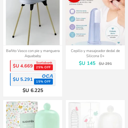
Bañito Vasco con pie y manguera
Cepillo y masajeador dedal de
Aquababy
Silicona 0+
$U 145
$U 291
$U 4.669
25% OFF
$U 5.291
15% OFF
$U 6.225