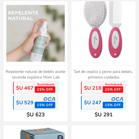
Repelente natural de bebés aceite
Set de cepillo y peine para bebés,
lavanda orgánico Mom Lab
primeros cuidados
$U 467
$U 218
25% OFF
25% OFF
$U 529
$U 247
15% OFF
15% OFF
$U 623
$U 291