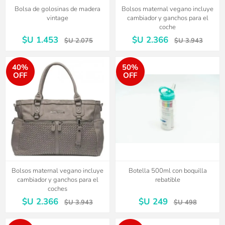
Bolsa de golosinas de madera
Bolsos maternal vegano incluye
vintage
cambiador y ganchos para el
coche
$U 1.453
$U 2.366
$U 2.075
$U 3.943
40%
50%
OFF
OFF
Bolsos maternal vegano incluye
Botella 500ml con boquilla
cambiador y ganchos para el
rebatible
coches
$U 2.366
$U 249
$U 3.943
$U 498