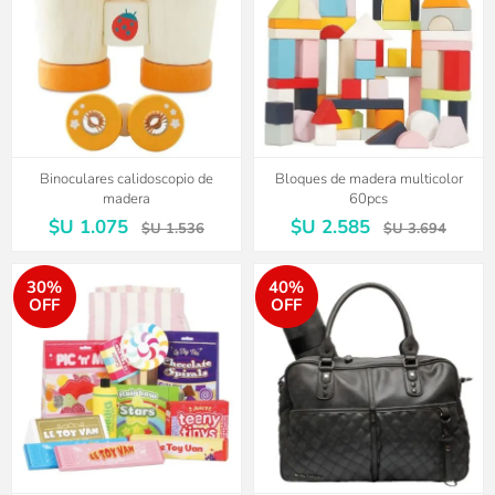
Binoculares calidoscopio de
Bloques de madera multicolor
madera
60pcs
$U 1.075
$U 2.585
$U 1.536
$U 3.694
30%
40%
OFF
OFF