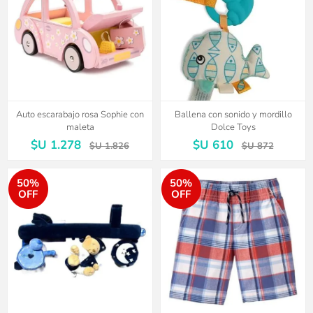
Auto escarabajo rosa Sophie con
Ballena con sonido y mordillo
maleta
Dolce Toys
$U 1.278
$U 610
$U 1.826
$U 872
50%
50%
OFF
OFF