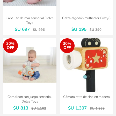
Caballito de mar sensorial Dolce
Calza algodón multicolor Crazy8
Toys
$U 697
$U 195
$U 996
$U 390
30%
30%
OFF
OFF
Camaleon con juego sensorial
Cámara retro de cine en madera
Dolce Toys
$U 813
$U 1.307
$U 1.162
$U 1.868