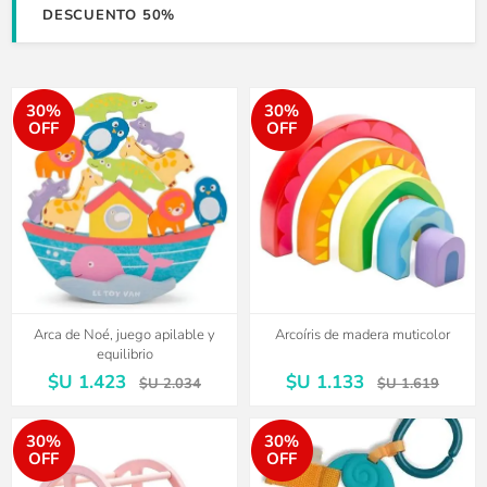
DESCUENTO 50%
30%
30%
OFF
OFF
Arca de Noé, juego apilable y
Arcoíris de madera muticolor
equilibrio
$U 1.423
$U 1.133
$U 2.034
$U 1.619
30%
30%
OFF
OFF