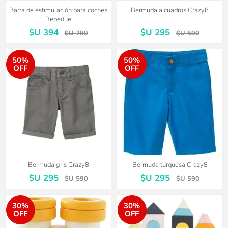
Barra de estimulación para coches
Bermuda a cuadros Crazy8
Bebedue
$U 394
$U 295
$U 789
$U 590
50%
50%
OFF
OFF
Bermuda gris Crazy8
Bermuda turquesa Crazy8
$U 295
$U 295
$U 590
$U 590
30%
30%
OFF
OFF