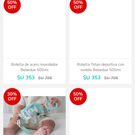
50%
50%
OFF
OFF
Botella de acero inoxidable
Botella Tritan deportiva con
Bebedue 500ml
sorbito Bebedue 500ml
$U 353
$U 353
$U 706
$U 706
30%
50%
OFF
OFF