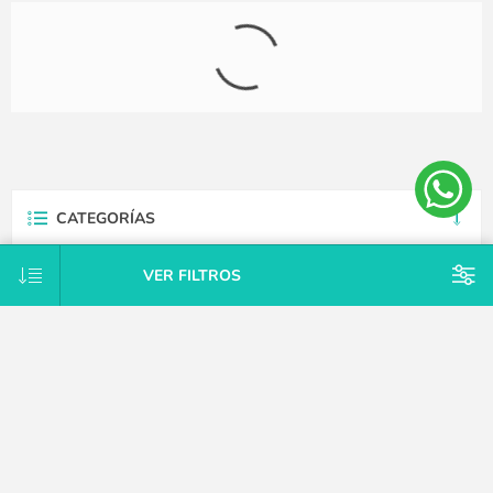
Camello con mordillo sensorial
Caminador con bloques de
Dolce Toys
construcción de madera
VER FILTROS
$U 726
$U 4.939
$U 1.038
$U 7.055