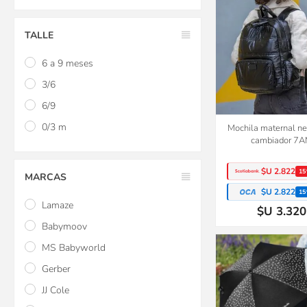
TALLE
6 a 9 meses
3/6
6/9
0/3 m
Mochila maternal ne
cambiador 7
$U 2.822
15
MARCAS
$U 2.822
15
Lamaze
$U 3.320
Babymoov
MS Babyworld
Gerber
JJ Cole