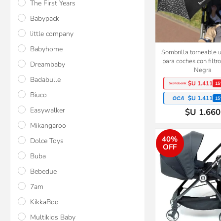
The First Years
Babypack
little company
Babyhome
Sombrilla torneable 
para coches con filtr
Dreambaby
Negra
Badabulle
$U 1.411
15
Biuco
$U 1.411
15
Easywalker
$U 1.660
Mikangaroo
40%
Dolce Toys
OFF
Buba
Bebedue
7am
KikkaBoo
Multikids Baby