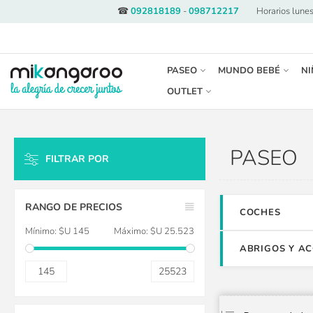
☎
092818189
-
098712217
·
Horarios lunes
PASEO
MUNDO BEBÉ
NI
OUTLET
PASEO
FILTRAR POR
LIMPIAR TODO
RANGO DE PRECIOS
COCHES
Mínimo:
$U 145
Máximo:
$U 25.523
ABRIGOS Y A
145
25523