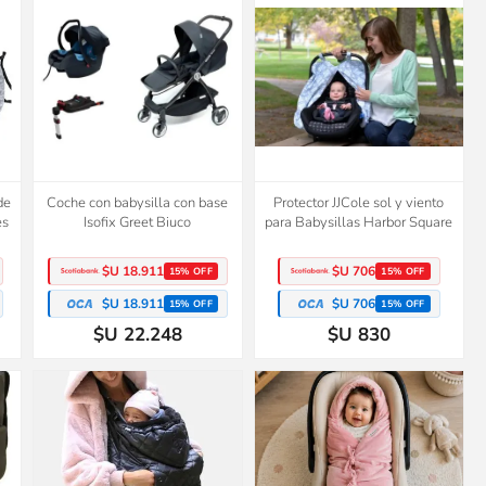
de
Coche con babysilla con base
Protector JJCole sol y viento
es
Isofix Greet Biuco
para Babysillas Harbor Square
$U 18.911
$U 706
15% OFF
15% OFF
$U 18.911
$U 706
15% OFF
15% OFF
$U 22.248
$U 830