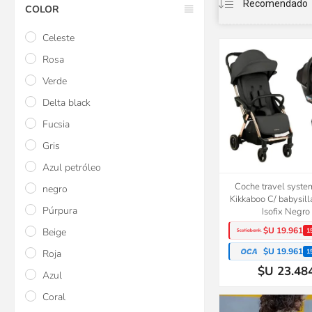
COLOR
Celeste
Rosa
Verde
Delta black
Fucsia
Gris
Azul petróleo
Coche travel syste
negro
Kikkaboo C/ babysill
Púrpura
Isofix Negro
$U 19.961
Beige
1
$U 19.961
1
Roja
$U 23.48
Azul
Coral