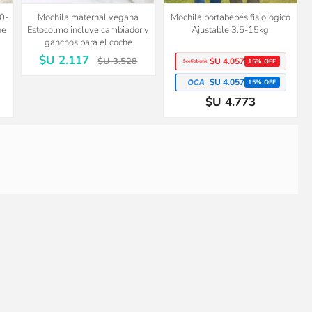
 0-
Mochila maternal vegana
Mochila portabebés fisiológico
ge
Estocolmo incluye cambiador y
Ajustable 3.5-15kg
ganchos para el coche
$U 2.117
$U 3.528
$U 4.057
15% OFF
$U 4.057
15% OFF
$U 4.773