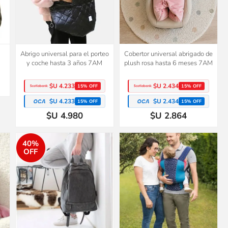
Abrigo universal para el porteo
Cobertor universal abrigado de
y coche hasta 3 años 7AM
plush rosa hasta 6 meses 7AM
$U 4.233
$U 2.434
15% OFF
15% OFF
$U 4.233
$U 2.434
15% OFF
15% OFF
$U 4.980
$U 2.864
40%
OFF