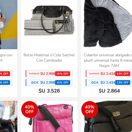
gra con
Bolso Maternal JJ Cole Satchel
Cobertor universal abrigado 
AM
Con Cambiador
plush universal hasta 6 mes
Negro 7AM
$U 2.998
$U 2.434
% OFF
15% OFF
15% OFF
$U 2.998
$U 2.434
% OFF
15% OFF
15% OFF
$U 3.528
$U 2.864
40%
40%
OFF
OFF