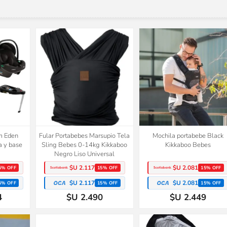
m Eden
Fular Portabebes Marsupio Tela
Mochila portabebe Black
a y base
Sling Bebes 0-14kg Kikkaboo
Kikkaboo Bebes
Negro Liso Universal
$U 2.117
$U 2.081
5% OFF
15% OFF
15% OFF
$U 2.117
$U 2.081
5% OFF
15% OFF
15% OFF
4
$U 2.490
$U 2.449