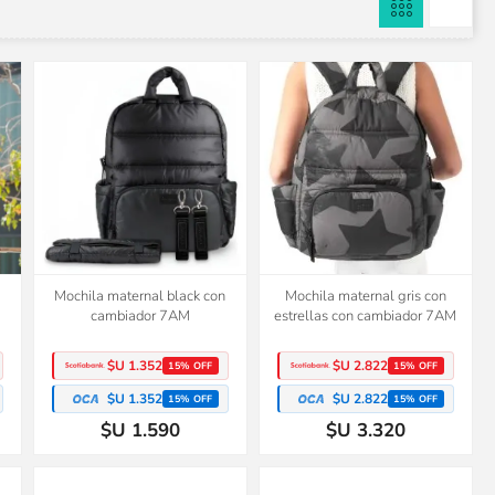
Mochila maternal black con
Mochila maternal gris con
cambiador 7AM
estrellas con cambiador 7AM
$U 1.352
$U 2.822
15% OFF
15% OFF
$U 1.352
$U 2.822
15% OFF
15% OFF
$U 1.590
$U 3.320