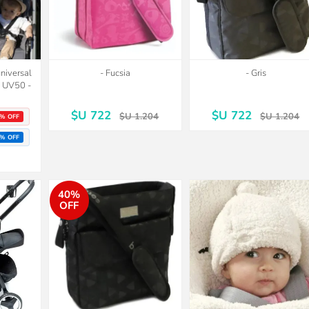
universal
- Fucsia
- Gris
o UV50 -
$U 722
$U 722
$U 1.204
$U 1.204
% OFF
% OFF
40%
OFF