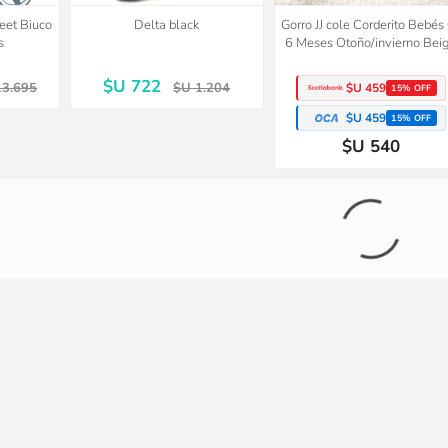
reet Biuco
Delta black
Gorro JJ cole Corderito Bebés
s
6 Meses Otoño/invierno Bei
$U 722
13.695
$U 1.204
$U 459
15% OFF
$U 459
15% OFF
$U 540