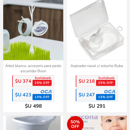
Árbol blanco, accesorio para pasto
Aspirador nasal c/ estuche Buba
escurridor Boon
$U 374
$U 218
25% OFF
25% OFF
$U 423
$U 247
15% OFF
15% OFF
$U 498
$U 291
50%
OFF