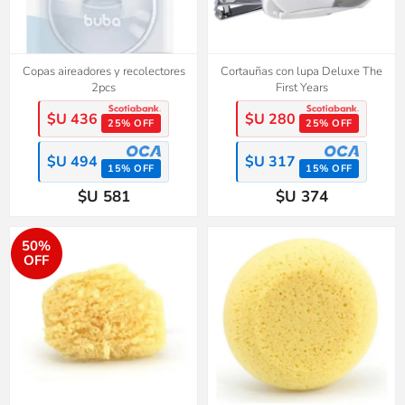
Copas aireadores y recolectores
Cortauñas con lupa Deluxe The
2pcs
First Years
$U 436
$U 280
25% OFF
25% OFF
$U 494
$U 317
15% OFF
15% OFF
$U 581
$U 374
50%
OFF