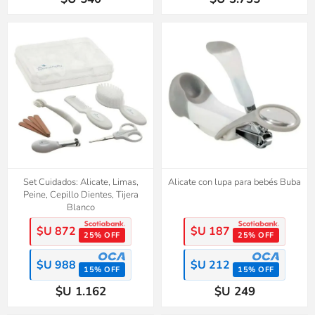
Set Cuidados: Alicate, Limas,
Alicate con lupa para bebés Buba
Peine, Cepillo Dientes, Tijera
Blanco
$U 872
$U 187
25% OFF
25% OFF
$U 988
$U 212
15% OFF
15% OFF
$U 1.162
$U 249