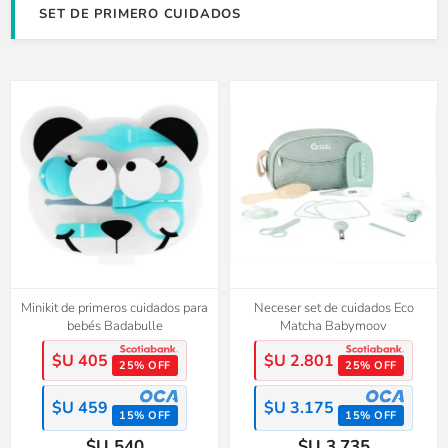
SET DE PRIMERO CUIDADOS
Minikit de primeros cuidados para
Neceser set de cuidados Eco
bebés Badabulle
Matcha Babymoov
$U 405
$U 2.801
25% OFF
25% OFF
$U 459
$U 3.175
15% OFF
15% OFF
$U 540
$U 3.735