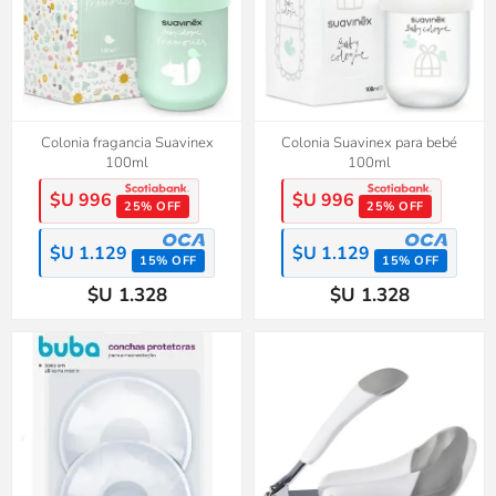
Colonia fragancia Suavinex
Colonia Suavinex para bebé
100ml
100ml
$U 996
$U 996
25% OFF
25% OFF
$U 1.129
$U 1.129
15% OFF
15% OFF
$U 1.328
$U 1.328