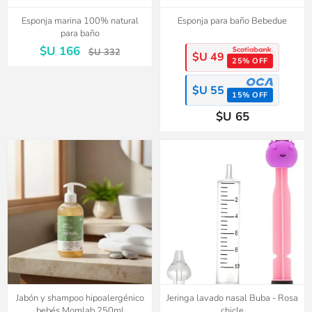
Esponja marina 100% natural
Esponja para baño Bebedue
para baño
$U 166
$U 332
$U 49
25% OFF
$U 55
15% OFF
$U 65
Jabón y shampoo hipoalergénico
Jeringa lavado nasal Buba - Rosa
bebés Momlab 250ml
chicle