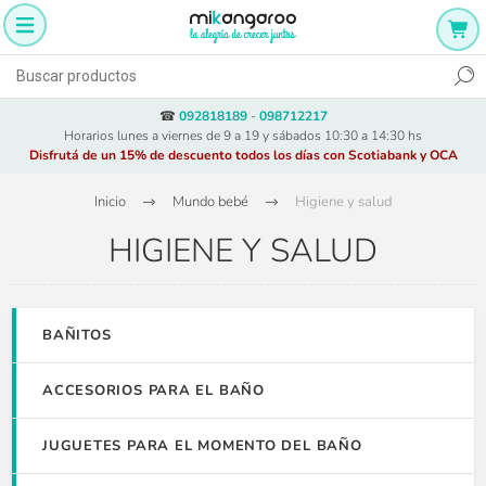
☎
092818189
-
098712217
Horarios lunes a viernes de 9 a 19 y sábados 10:30 a 14:30 hs
Disfrutá de un 15% de descuento todos los días con Scotiabank y OCA
Inicio
Mundo bebé
Higiene y salud
HIGIENE Y SALUD
BAÑITOS
ACCESORIOS PARA EL BAÑO
JUGUETES PARA EL MOMENTO DEL BAÑO