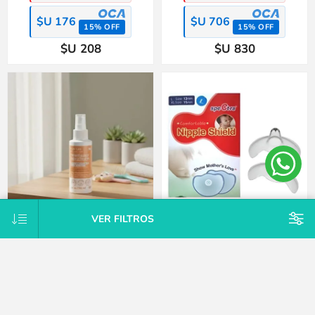
$U 176
$U 706
15% OFF
15% OFF
$U 208
$U 830
VER FILTROS
Loción repelente preventivo piojos
Pack x2 protectores intermediarios
y liendres Momlab
mamarios silicona Spectra-L
$U 498
$U 649
25% OFF
25% OFF
$U 564
$U 735
15% OFF
15% OFF