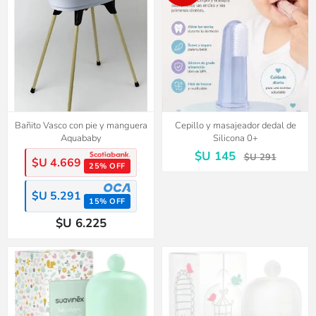
Bañito Vasco con pie y manguera
Cepillo y masajeador dedal de
Aquababy
Silicona 0+
$U 145
$U 291
$U 4.669
25% OFF
$U 5.291
15% OFF
$U 6.225