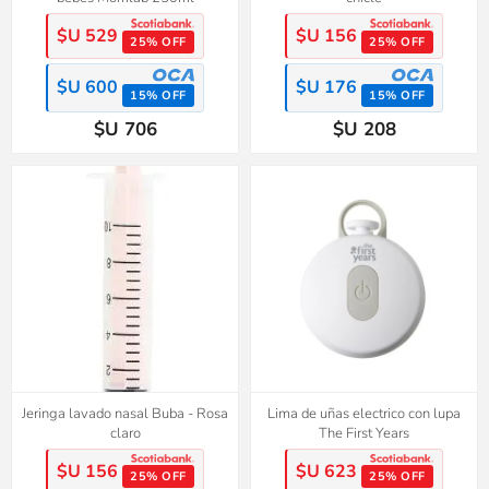
$U 529
$U 156
25% OFF
25% OFF
$U 600
$U 176
15% OFF
15% OFF
$U 706
$U 208
Jeringa lavado nasal Buba - Rosa
Lima de uñas electrico con lupa
claro
The First Years
$U 156
$U 623
25% OFF
25% OFF