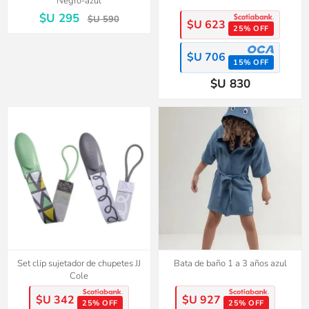
Negro-azul
$U 295
$U 590
$U 623
25% OFF
$U 706
15% OFF
$U 830
Set clip sujetador de chupetes JJ
Bata de baño 1 a 3 años azul
Cole
$U 342
$U 927
25% OFF
25% OFF