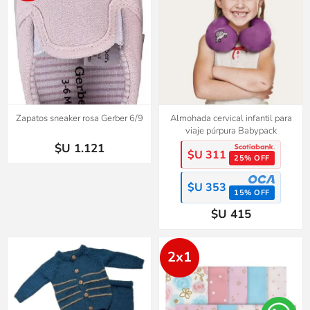
Zapatos sneaker rosa Gerber 6/9
Almohada cervical infantil para
viaje púrpura Babypack
$U 1.121
$U 311
25% OFF
$U 353
15% OFF
$U 415
2x1