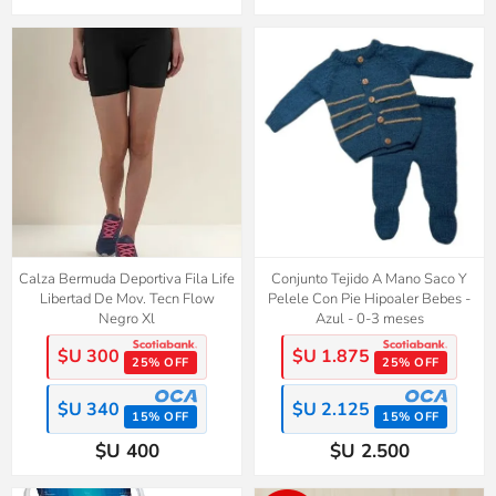
Calza Bermuda Deportiva Fila Life
Conjunto Tejido A Mano Saco Y
Libertad De Mov. Tecn Flow
Pelele Con Pie Hipoaler Bebes -
Negro Xl
Azul - 0-3 meses
$U 300
$U 1.875
25% OFF
25% OFF
$U 340
$U 2.125
15% OFF
15% OFF
$U 400
$U 2.500