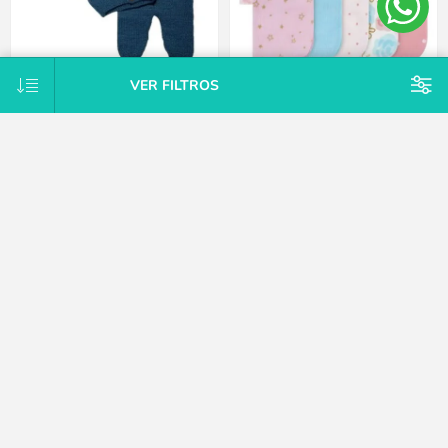
VER FILTROS
Conjunto Tejido A Mano Saco Y
Pack X10 toallitas de cola rosa
Pelele Con Pie Hipoaler Bebes -
Gerber
Azul - Recién nacido
$U 747
$U 1.875
25% OFF
$U 2.125
15% OFF
$U 2.500
CATEGORÍAS