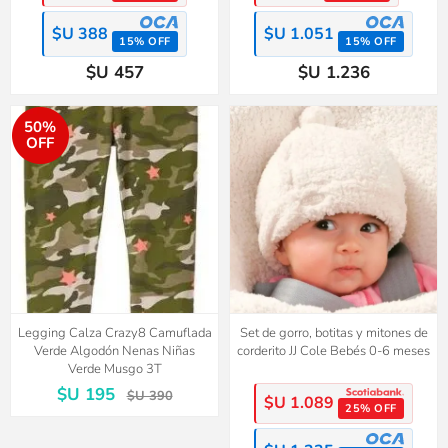
$U 388
$U 1.051
15% OFF
15% OFF
$U 457
$U 1.236
50%
OFF
Legging Calza Crazy8 Camuflada
Set de gorro, botitas y mitones de
Verde Algodón Nenas Niñas
corderito JJ Cole Bebés 0-6 meses
Verde Musgo 3T
$U 195
$U 390
$U 1.089
25% OFF