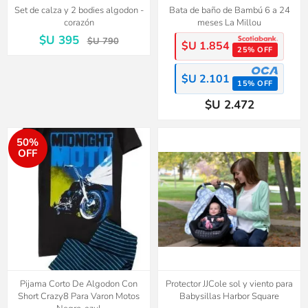
Set de calza y 2 bodies algodon -
Bata de baño de Bambú 6 a 24
corazón
meses La Millou
$U 395
$U 790
$U 1.854
25% OFF
$U 2.101
15% OFF
$U 2.472
50%
OFF
Pijama Corto De Algodon Con
Protector JJCole sol y viento para
Short Crazy8 Para Varon Motos
Babysillas Harbor Square