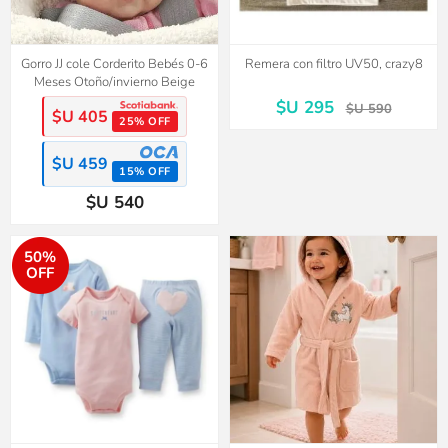
Gorro JJ cole Corderito Bebés 0-6
Remera con filtro UV50, crazy8
Meses Otoño/invierno Beige
$U 295
$U 590
$U 405
25% OFF
$U 459
15% OFF
$U 540
50%
OFF