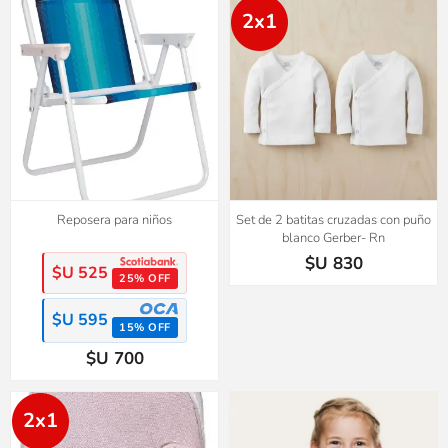
2x1
Reposera para niños
Set de 2 batitas cruzadas con puño
blanco Gerber- Rn
$U 830
$U 525
25% OFF
$U 595
15% OFF
$U 700
2x1