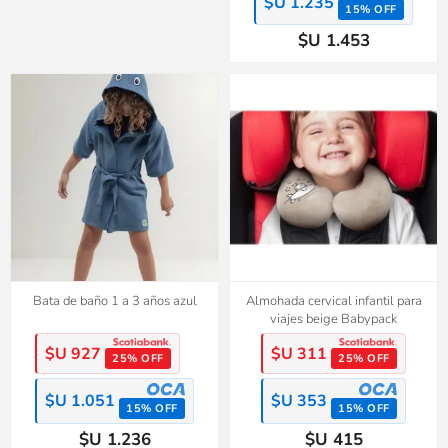
$U 1.235
15% OFF
$U 1.453
Bata de baño 1 a 3 años azul
Almohada cervical infantil para
viajes beige Babypack
$U 927
$U 311
25% OFF
25% OFF
$U 1.051
$U 353
15% OFF
15% OFF
$U 1.236
$U 415