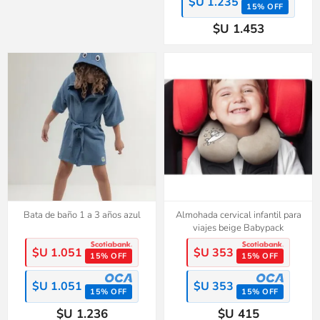
$U 1.235
15% OFF
$U 1.453
Bata de baño 1 a 3 años azul
Almohada cervical infantil para
viajes beige Babypack
$U 1.051
$U 353
15% OFF
15% OFF
$U 1.051
$U 353
15% OFF
15% OFF
$U 1.236
$U 415