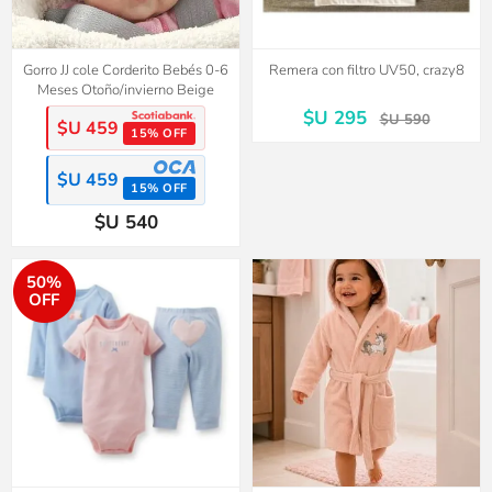
Gorro JJ cole Corderito Bebés 0-6
Remera con filtro UV50, crazy8
Meses Otoño/invierno Beige
$U 295
$U 590
$U 459
15% OFF
$U 459
15% OFF
$U 540
50%
OFF