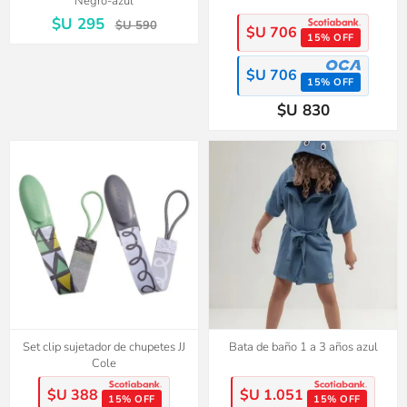
Negro-azul
$U 295
$U 590
$U 706
15% OFF
$U 706
15% OFF
$U 830
Set clip sujetador de chupetes JJ
Bata de baño 1 a 3 años azul
Cole
$U 388
$U 1.051
15% OFF
15% OFF