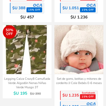
$U 388
$U 1.051
15% OFF
15% OFF
$U 457
$U 1.236
50%
OFF
Legging Calza Crazy8 Camuflada
Set de gorro, botitas y mitones de
Verde Algodón Nenas Niñas
corderito JJ Cole Bebés 0-6 meses
Verde Musgo 3T
$U 195
$U 390
$U 1.235
15% OFF