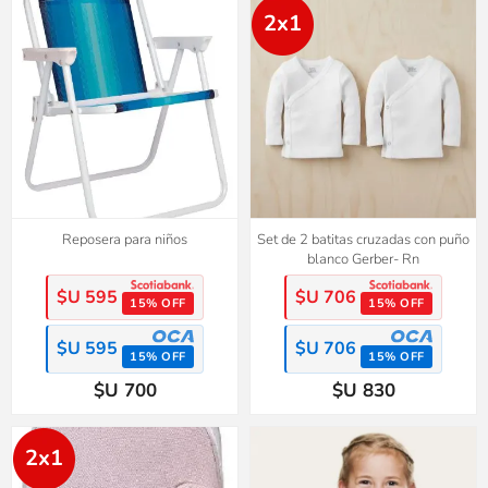
2x1
Reposera para niños
Set de 2 batitas cruzadas con puño
blanco Gerber- Rn
$U 595
$U 706
15% OFF
15% OFF
$U 595
$U 706
15% OFF
15% OFF
$U 700
$U 830
2x1