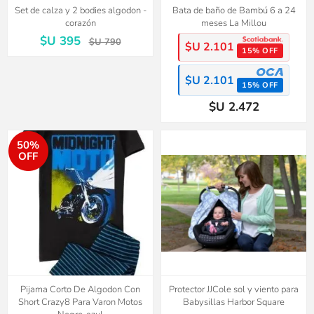
Set de calza y 2 bodies algodon -
Bata de baño de Bambú 6 a 24
corazón
meses La Millou
$U 395
$U 790
$U 2.101
15% OFF
$U 2.101
15% OFF
$U 2.472
50%
OFF
Pijama Corto De Algodon Con
Protector JJCole sol y viento para
Short Crazy8 Para Varon Motos
Babysillas Harbor Square