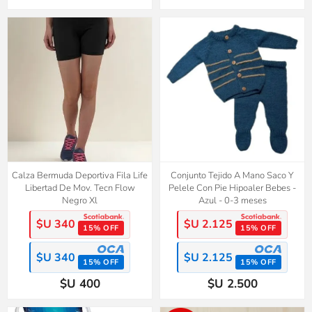
Calza Bermuda Deportiva Fila Life
Conjunto Tejido A Mano Saco Y
Libertad De Mov. Tecn Flow
Pelele Con Pie Hipoaler Bebes -
Negro Xl
Azul - 0-3 meses
$U 340
$U 2.125
15% OFF
15% OFF
$U 340
$U 2.125
15% OFF
15% OFF
$U 400
$U 2.500