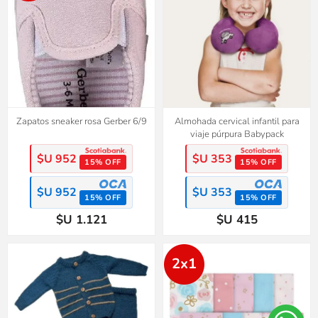
Zapatos sneaker rosa Gerber 6/9
Almohada cervical infantil para
viaje púrpura Babypack
$U 952
$U 353
15% OFF
15% OFF
$U 952
$U 353
15% OFF
15% OFF
$U 1.121
$U 415
2x1