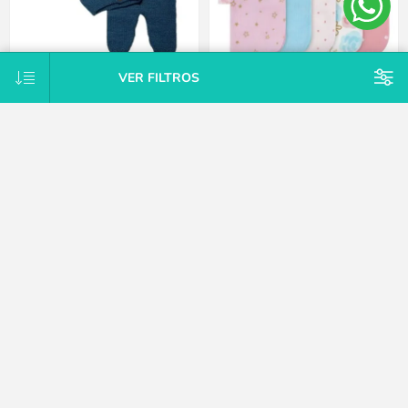
VER FILTROS
Conjunto Tejido A Mano Saco Y
Pack X10 toallitas de cola rosa
Pelele Con Pie Hipoaler Bebes -
Gerber
Azul - Recién nacido
$U 2.125
$U 635
15% OFF
15% OFF
$U 2.125
$U 635
15% OFF
15% OFF
$U 2.500
$U 747
CATEGORÍAS