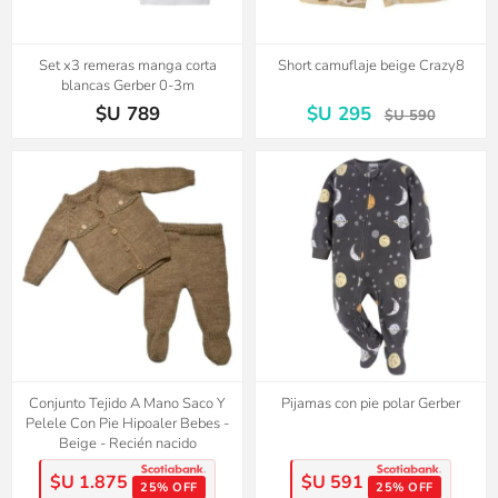
Set x3 remeras manga corta
Short camuflaje beige Crazy8
blancas Gerber 0-3m
$U 789
$U 295
$U 590
Conjunto Tejido A Mano Saco Y
Pijamas con pie polar Gerber
Pelele Con Pie Hipoaler Bebes -
Beige - Recién nacido
$U 1.875
$U 591
25% OFF
25% OFF