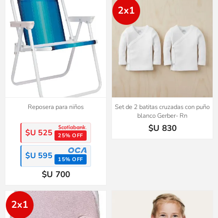
2x1
Reposera para niños
Set de 2 batitas cruzadas con puño
blanco Gerber- Rn
$U 830
$U 525
25% OFF
$U 595
15% OFF
$U 700
2x1