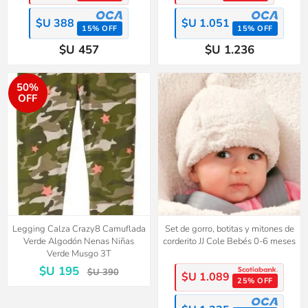
$U 388
$U 1.051
15% OFF
15% OFF
$U 457
$U 1.236
50%
OFF
Legging Calza Crazy8 Camuflada
Set de gorro, botitas y mitones de
Verde Algodón Nenas Niñas
corderito JJ Cole Bebés 0-6 meses
Verde Musgo 3T
$U 195
$U 390
$U 1.089
25% OFF