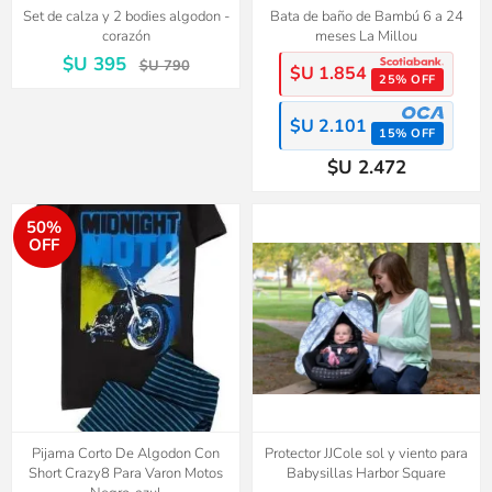
Set de calza y 2 bodies algodon -
Bata de baño de Bambú 6 a 24
corazón
meses La Millou
$U 395
$U 790
$U 1.854
25% OFF
$U 2.101
15% OFF
$U 2.472
50%
OFF
Pijama Corto De Algodon Con
Protector JJCole sol y viento para
Short Crazy8 Para Varon Motos
Babysillas Harbor Square