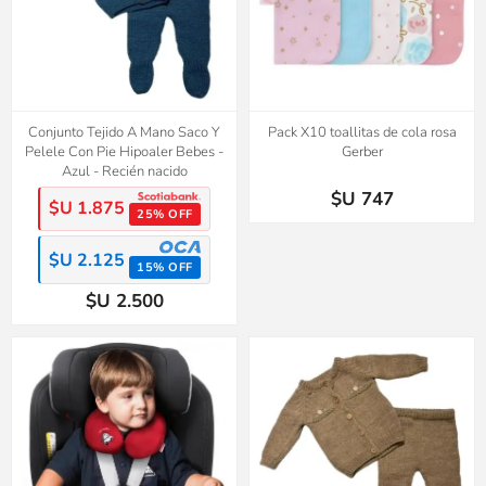
Conjunto Tejido A Mano Saco Y
Pack X10 toallitas de cola rosa
Pelele Con Pie Hipoaler Bebes -
Gerber
Azul - Recién nacido
$U 747
$U 1.875
25% OFF
$U 2.125
15% OFF
$U 2.500