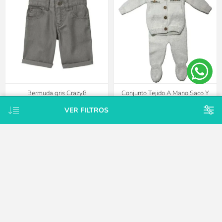
Bermuda gris Crazy8
Conjunto Tejido A Mano Saco Y
Pelele Con Pie Hipoaler Bebes -
VER FILTROS
Blanco - 0-3 meses
$U 295
$U 590
$U 1.875
25% OFF
$U 2.125
15% OFF
$U 2.500