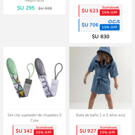
Negro-azul
$U 295
$U 590
$U 623
25% OFF
$U 706
15% OFF
$U 830
Set clip sujetador de chupetes JJ
Bata de baño 1 a 3 años azul
Cole
$U 342
$U 927
25% OFF
25% OFF