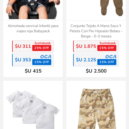
Almohada cervical Infantil para
Conjunto Tejido A Mano Saco Y
viajes roja Babypack
Pelele Con Pie Hipoaler Bebes -
Beige - 0-3 meses
$U 311
$U 1.875
25% OFF
25% OFF
$U 353
$U 2.125
15% OFF
15% OFF
$U 415
$U 2.500