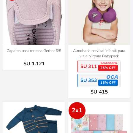
Zapatos sneaker rosa Gerber 6/9
Almohada cervical infantil para
viaje púrpura Babypack
$U 1.121
$U 311
25% OFF
$U 353
15% OFF
$U 415
2x1