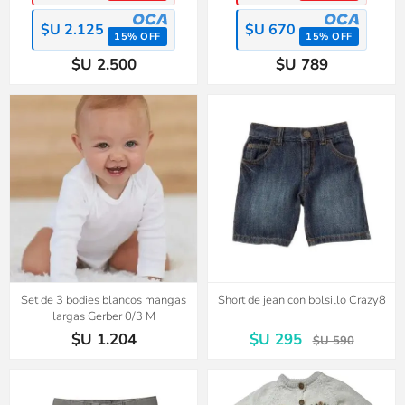
$U 2.125
$U 670
15% OFF
15% OFF
$U 2.500
$U 789
Set de 3 bodies blancos mangas
Short de jean con bolsillo Crazy8
largas Gerber 0/3 M
$U 1.204
$U 295
$U 590