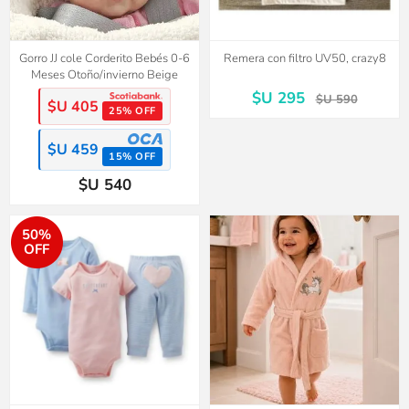
Gorro JJ cole Corderito Bebés 0-6
Remera con filtro UV50, crazy8
Meses Otoño/invierno Beige
$U 295
$U 590
$U 405
25% OFF
$U 459
15% OFF
$U 540
50%
OFF