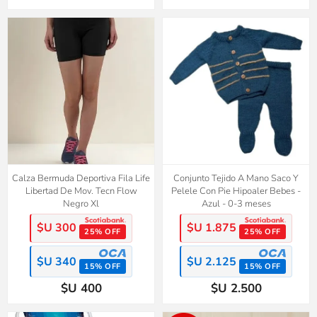
Calza Bermuda Deportiva Fila Life
Conjunto Tejido A Mano Saco Y
Libertad De Mov. Tecn Flow
Pelele Con Pie Hipoaler Bebes -
Negro Xl
Azul - 0-3 meses
$U 300
$U 1.875
25% OFF
25% OFF
$U 340
$U 2.125
15% OFF
15% OFF
$U 400
$U 2.500