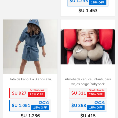
$U 1.235
15% OFF
$U 1.453
Bata de baño 1 a 3 años azul
Almohada cervical infantil para
viajes beige Babypack
$U 927
$U 311
25% OFF
25% OFF
$U 1.051
$U 353
15% OFF
15% OFF
$U 1.236
$U 415