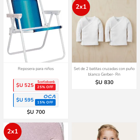
2x1
Reposera para niños
Set de 2 batitas cruzadas con puño
blanco Gerber- Rn
$U 830
$U 525
25% OFF
$U 595
15% OFF
$U 700
2x1