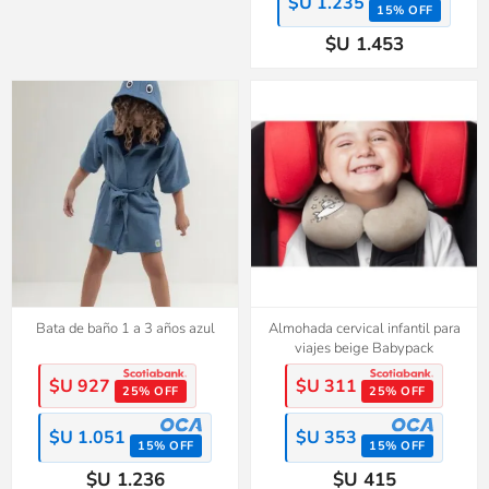
$U 1.235
15% OFF
$U 1.453
Bata de baño 1 a 3 años azul
Almohada cervical infantil para
viajes beige Babypack
$U 927
$U 311
25% OFF
25% OFF
$U 1.051
$U 353
15% OFF
15% OFF
$U 1.236
$U 415