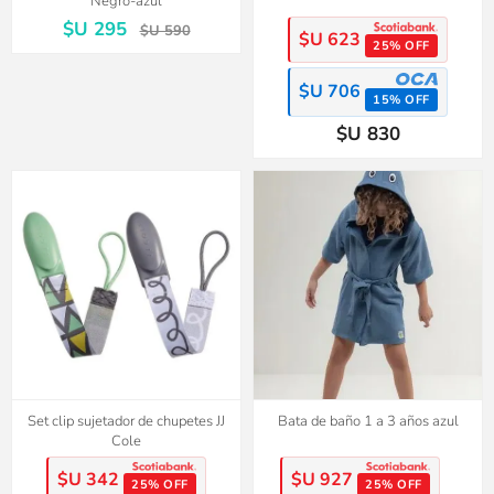
Negro-azul
$U 295
$U 590
$U 623
25% OFF
$U 706
15% OFF
$U 830
Set clip sujetador de chupetes JJ
Bata de baño 1 a 3 años azul
Cole
$U 342
$U 927
25% OFF
25% OFF