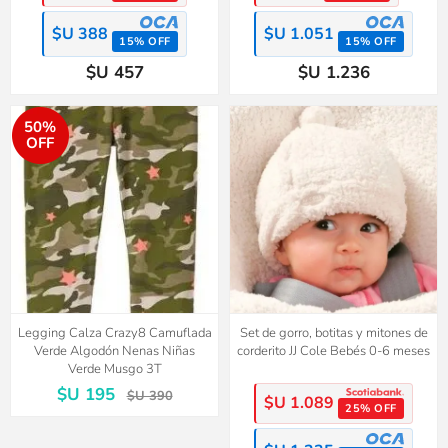
$U 388
$U 1.051
15% OFF
15% OFF
$U 457
$U 1.236
50%
OFF
Legging Calza Crazy8 Camuflada
Set de gorro, botitas y mitones de
Verde Algodón Nenas Niñas
corderito JJ Cole Bebés 0-6 meses
Verde Musgo 3T
$U 195
$U 390
$U 1.089
25% OFF