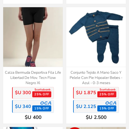
Calza Bermuda Deportiva Fila Life
Conjunto Tejido A Mano Saco Y
Libertad De Mov. Tecn Flow
Pelele Con Pie Hipoaler Bebes -
Negro Xl
Azul - 0-3 meses
$U 300
$U 1.875
25% OFF
25% OFF
$U 340
$U 2.125
15% OFF
15% OFF
$U 400
$U 2.500