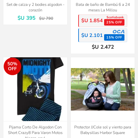
Set de calza y 2 bodies algodon -
Bata de baño de Bambú 6 a 24
corazón
meses La Millou
$U 395
$U 790
$U 1.854
25% OFF
$U 2.101
15% OFF
$U 2.472
50%
OFF
Pijama Corto De Algodon Con
Protector JJCole sol y viento para
Short Crazy8 Para Varon Motos
Babysillas Harbor Square