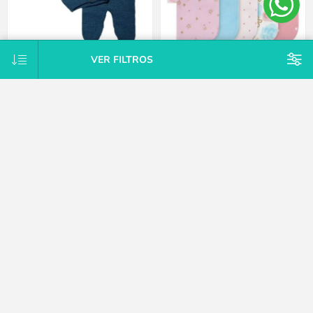
VER FILTROS
Conjunto Tejido A Mano Saco Y
Pack X10 toallitas de cola rosa
Pelele Con Pie Hipoaler Bebes -
Gerber
Azul - Recién nacido
$U 747
$U 1.875
25% OFF
$U 2.125
15% OFF
$U 2.500
CATEGORÍAS