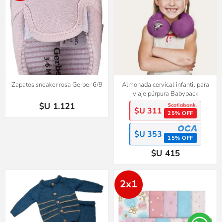
Zapatos sneaker rosa Gerber 6/9
Almohada cervical infantil para
viaje púrpura Babypack
$U 1.121
$U 311
25% OFF
$U 353
15% OFF
$U 415
2x1