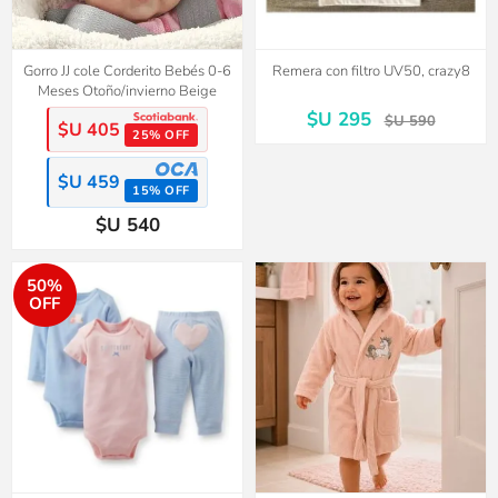
Gorro JJ cole Corderito Bebés 0-6
Remera con filtro UV50, crazy8
Meses Otoño/invierno Beige
$U 295
$U 590
$U 405
25% OFF
$U 459
15% OFF
$U 540
50%
OFF