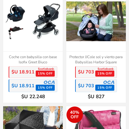
Coche con babysilla con base
Protector JJCole sol y viento para
Isofix Greet Biuco
Babysillas Harbor Square
$U 18.911
$U 703
15% OFF
15% OFF
$U 18.911
$U 703
15% OFF
15% OFF
$U 22.248
$U 827
40%
OFF