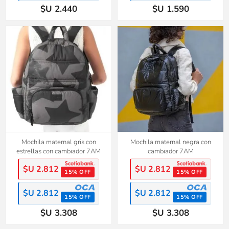
$U 2.440
$U 1.590
Mochila maternal gris con
Mochila maternal negra con
estrellas con cambiador 7AM
cambiador 7AM
$U 2.812
$U 2.812
15% OFF
15% OFF
$U 2.812
$U 2.812
15% OFF
15% OFF
$U 3.308
$U 3.308