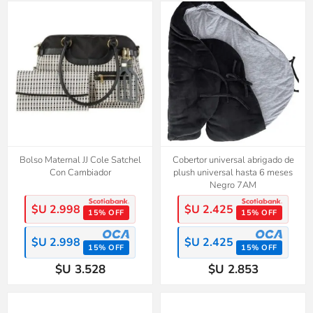
Bolso Maternal JJ Cole Satchel
Cobertor universal abrigado de
Con Cambiador
plush universal hasta 6 meses
Negro 7AM
$U 2.998
$U 2.425
15% OFF
15% OFF
$U 2.998
$U 2.425
15% OFF
15% OFF
$U 3.528
$U 2.853