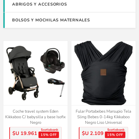
ABRIGOS Y ACCESORIOS
BOLSOS Y MOCHILAS MATERNALES
Coche travel system Eden
Fular Portabebes Marsupio Tela
Kikkaboo C/ babysilla y base Isofix
Sling Bebes 0-14kg Kikkaboo
Negro
Negro Liso Universal
$U 19.961
$U 2.109
15% OFF
15% OFF