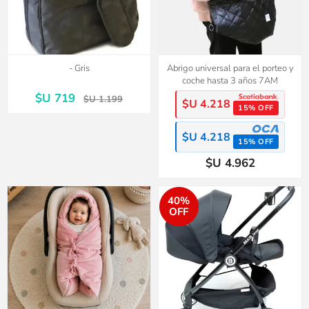
- Gris
Abrigo universal para el porteo y
coche hasta 3 años 7AM
$U 719
$U 1.199
$U 4.218
15% OFF
$U 4.218
15% OFF
$U 4.962
40%
OFF