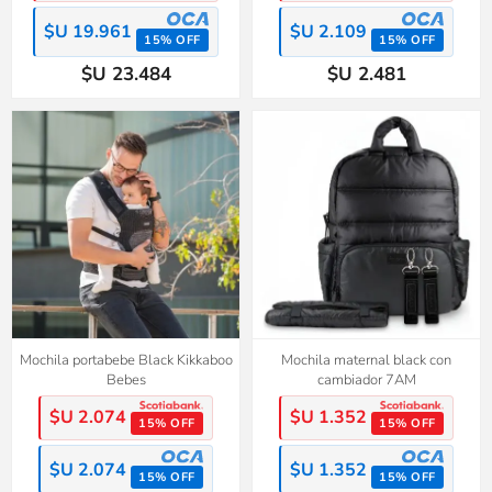
$U 19.961
$U 2.109
15% OFF
15% OFF
$U 23.484
$U 2.481
Mochila portabebe Black Kikkaboo
Mochila maternal black con
Bebes
cambiador 7AM
$U 2.074
$U 1.352
15% OFF
15% OFF
$U 2.074
$U 1.352
15% OFF
15% OFF