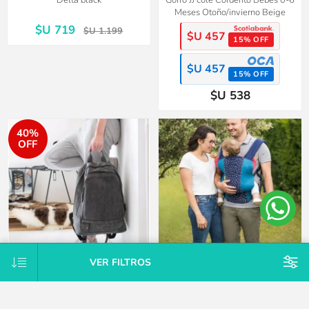
Delta black
Gorro JJ cole Corderito Bebés 0-6
Meses Otoño/invierno Beige
$U 719
$U 1.199
$U 457
15% OFF
$U 457
15% OFF
$U 538
40%
OFF
VER FILTROS
Mochila maternal vegana
Mochila portabebés fisiológico
Estocolmo incluye cambiador y
Ajustable 3.5-15kg
ganchos para el coche