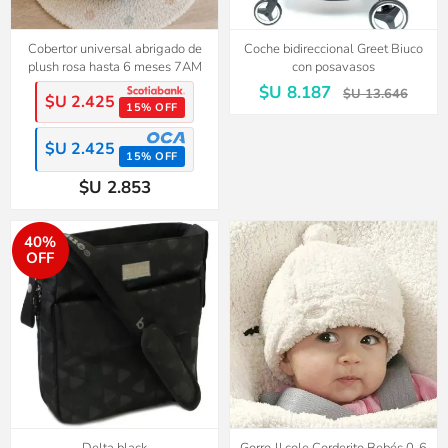
Cobertor universal abrigado de
Coche bidireccional Greet Biuco
plush rosa hasta 6 meses 7AM
con posavasos
$U 8.187
$U 13.646
$U 2.425
15% OFF
$U 2.425
15% OFF
$U 2.853
40%
OFF