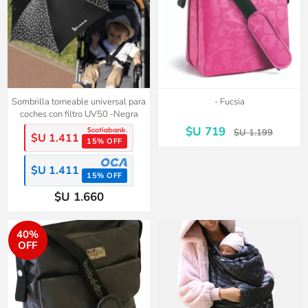
Sombrilla torneable universal para
- Fucsia
coches con filtro UV50 -Negra
$U 719
$U 1.199
$U 1.411
15% OFF
$U 1.411
15% OFF
$U 1.660
40%
OFF