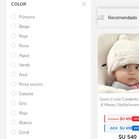
COLOR
Púrpura
Beige
Roja
Rosa
Agua
Verde
Azul
Rosa oscuro
Celeste
Gorro JJ cole Corderit
Gris
6 Meses Otoño/invier
Rojo
$U 459
15
Blanco
$U 459
15
Coral
$U 540