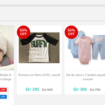
50%
50%
OFF
OFF
o Bebés 0-
Remera con filtro UV50, crazy8
Set de calza y 2 bodies algo
no Beige
- corazón
$U 295
$U 395
$U 590
$U 790
% OFF
% OFF