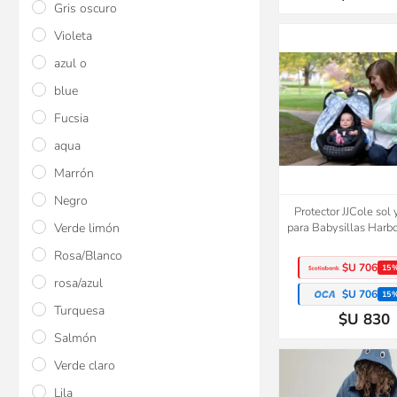
Gris oscuro
Violeta
azul o
blue
Fucsia
aqua
Marrón
Negro
Protector JJCole sol 
Verde limón
para Babysillas Harb
Rosa/Blanco
$U 706
15
rosa/azul
$U 706
15
Turquesa
$U 830
Salmón
Verde claro
Lila