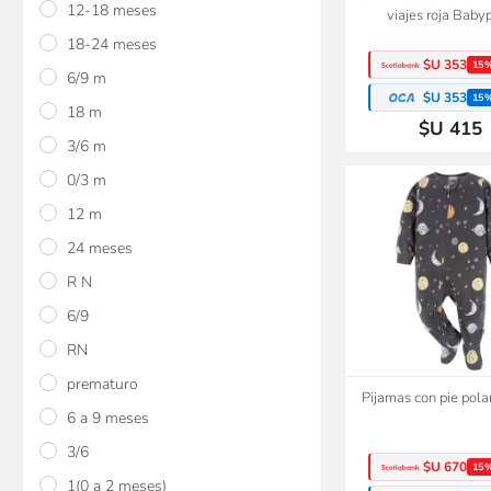
12-18 meses
viajes roja Baby
18-24 meses
$U 353
15
6/9 m
$U 353
15
18 m
$U 415
3/6 m
0/3 m
12 m
24 meses
R N
6/9
RN
prematuro
Pijamas con pie pola
6 a 9 meses
3/6
$U 670
15
1(0 a 2 meses)