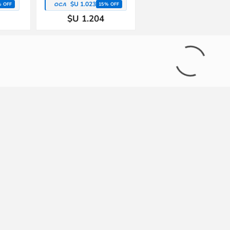
$U 1.023
% OFF
15% OFF
$U 1.204
lancos
Conjunto Tejido A Mano Saco Y
Jean gris Crazy8 Rocker
o Gerber
Pelele Con Pie Hipoaler Bebes
- Blanco - Recién nacido
$U 245
$U 490
$U 2.125
% OFF
15% OFF
$U 2.125
% OFF
15% OFF
$U 2.500