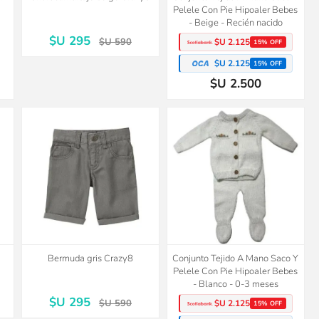
Pelele Con Pie Hipoaler Bebes
- Beige - Recién nacido
$U 295
$U 590
$U 2.125
15% OFF
$U 2.125
15% OFF
$U 2.500
50%
OFF
Bermuda gris Crazy8
Conjunto Tejido A Mano Saco Y
Pelele Con Pie Hipoaler Bebes
- Blanco - 0-3 meses
$U 295
$U 590
$U 2.125
15% OFF