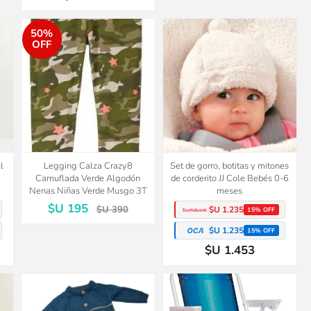
50%
OFF
l
Legging Calza Crazy8
Set de gorro, botitas y mitones
Camuflada Verde Algodón
de corderito JJ Cole Bebés 0-6
Nenas Niñas Verde Musgo 3T
meses
$U 195
$U 390
$U 1.235
15% OFF
$U 1.235
15% OFF
$U 1.453