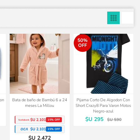
50%
OFF
don
Bata de baño de Bambú 6 a 24
Pijama Corto De Algodon Con
meses La Millou
Short Crazy8 Para Varon Motos
Negro-azul
$U 295
$U 590
$U 2.101
15% OFF
$U 2.101
15% OFF
$U 2.472