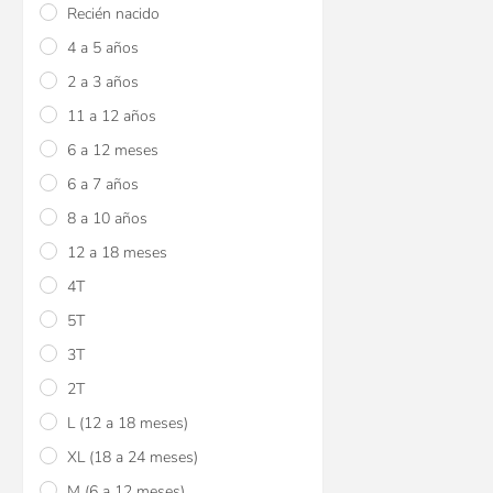
Recién nacido
4 a 5 años
2 a 3 años
11 a 12 años
6 a 12 meses
6 a 7 años
8 a 10 años
Set de 3 bodies b
mangas largas Ger
12 a 18 meses
4T
$U 1.023
15
5T
$U 1.023
15
$U 1.204
3T
2T
L (12 a 18 meses)
XL (18 a 24 meses)
M (6 a 12 meses)