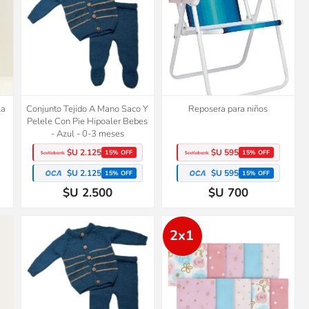
la
Conjunto Tejido A Mano Saco Y
Reposera para niños
Pelele Con Pie Hipoaler Bebes
- Azul - 0-3 meses
$U 2.125
$U 595
15% OFF
15% OFF
$U 2.125
$U 595
15% OFF
15% OFF
$U 2.500
$U 700
2x1