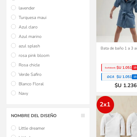
lavender
Turquesa maui
Azul claro
Azul marino
azul splash
Bata de baño 1 a 3 a
rosa pink bloom
Rosa chicle
$U 1.051
15
Verde Safiro
$U 1.051
15
Blanco Floral
$U 1.236
Navy
2x1
NOMBRE DEL DISEÑO
Little dreamer