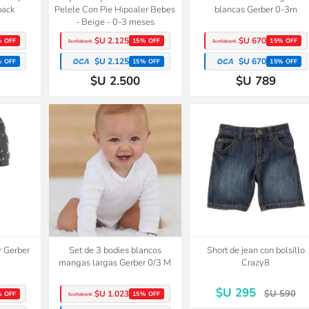
pack
Pelele Con Pie Hipoaler Bebes
blancas Gerber 0-3m
- Beige - 0-3 meses
$U 2.125
$U 670
% OFF
15% OFF
15% OFF
$U 2.125
$U 670
% OFF
15% OFF
15% OFF
$U 2.500
$U 789
50%
2x1
OFF
r Gerber
Set de 3 bodies blancos
Short de jean con bolsillo
mangas largas Gerber 0/3 M
Crazy8
$U 295
$U 590
$U 1.023
% OFF
15% OFF