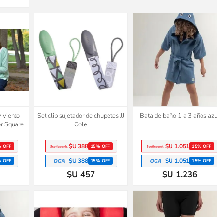
y viento
Set clip sujetador de chupetes JJ
Bata de baño 1 a 3 años azu
or Square
Cole
$U 388
$U 1.051
% OFF
15% OFF
15% OFF
$U 388
$U 1.051
% OFF
15% OFF
15% OFF
$U 457
$U 1.236