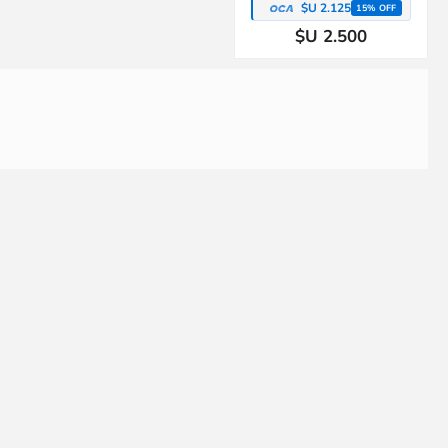
$U 2.125
15% OFF
$U 2.500
Pack x3 baberos tela algodón
Pijamas con pie polar Gerber
con velcro Lorelli Little Love
navideño 0-3 meses
$U 423
$U 670
15% OFF
15% OFF
$U 423
$U 670
15% OFF
15% OFF
$U 498
$U 789