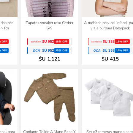
adas con
Zapatos sneaker rosa Gerber
Almohada cervical infantil pa
r- Rn
6/9
viaje púrpura Babypack
$U 952
$U 353
% OFF
15% OFF
15% OFF
$U 952
$U 353
% OFF
15% OFF
15% OFF
$U 1.121
$U 415
2x1
ntil para
Conjunto Tejido A Mano Saco Y
Set x3 remeras manga cort