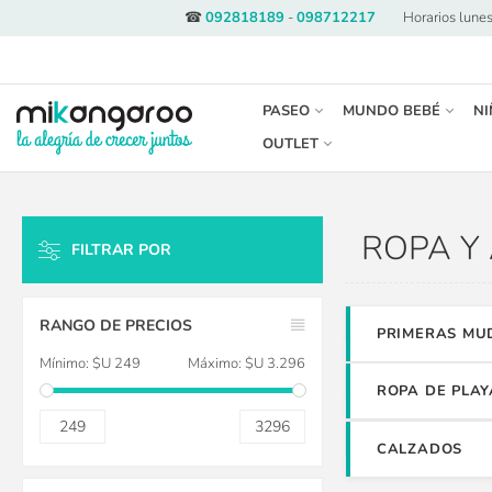
☎
092818189
-
098712217
·
Horarios lunes
PASEO
MUNDO BEBÉ
NI
OUTLET
ROPA Y
FILTRAR POR
LIMPIAR TODO
RANGO DE PRECIOS
PRIMERAS MU
Mínimo:
$U 249
Máximo:
$U 3.296
ROPA DE PLAY
249
3296
CALZADOS