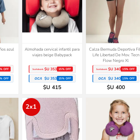
ños azul
Almohada cervical infantil para
Calza Bermuda Deportiva Fi
viajes beige Babypack
Life Libertad De Mov. Tecn
Flow Negro Xl
$U 353
$U 340
% OFF
15% OFF
15% OFF
$U 353
$U 340
% OFF
15% OFF
15% OFF
$U 415
$U 400
2x1