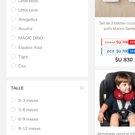
Little boys
Little Love
Amiguitos
Set de 2 batitas cruz
Arcoíris
puño blanco Gerbe
MAGIC DINO
$U 706
15
Espacio Azul
$U 706
15
Tigre
$U 830
Oso
TALLE
0-3 meses
3-6 meses
6-9 meses
9-12 meses
Almohada cervical Infa