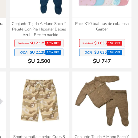
ra
Conjunto Tejido A Mano Saco Y
Pack X10 toallitas de cola rosa
Pelele Con Pie Hipoaler Bebes
Gerber
- Azul - Recién nacido
$U 2.125
$U 635
15% OFF
15% OFF
$U 2.125
$U 635
15% OFF
15% OFF
$U 2.500
$U 747
50%
OFF
a
Short camuflaje beige Crazy8
Conjunto Tejido A Mano Saco Y