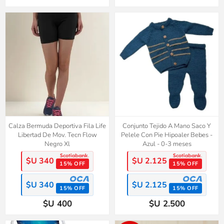
Calza Bermuda Deportiva Fila Life
Conjunto Tejido A Mano Saco Y
Libertad De Mov. Tecn Flow
Pelele Con Pie Hipoaler Bebes -
Negro Xl
Azul - 0-3 meses
$U 340
$U 2.125
15% OFF
15% OFF
$U 340
$U 2.125
15% OFF
15% OFF
$U 400
$U 2.500