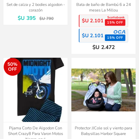
Set de calza y 2 bodies algodon -
Bata de baño de Bambú 6 a 24
corazón
meses La Millou
$U 395
$U 790
$U 2.101
15% OFF
$U 2.101
15% OFF
$U 2.472
50%
OFF
Pijama Corto De Algodon Con
Protector JJCole sol y viento para
Short Crazy8 Para Varon Motos
Babysillas Harbor Square