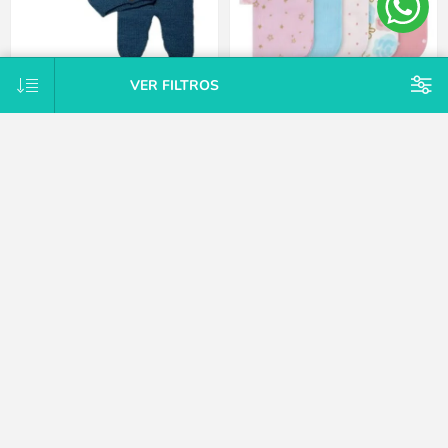
VER FILTROS
Conjunto Tejido A Mano Saco Y
Pack X10 toallitas de cola rosa
Pelele Con Pie Hipoaler Bebes -
Gerber
Azul - Recién nacido
$U 2.125
$U 635
15% OFF
15% OFF
$U 2.125
$U 635
15% OFF
15% OFF
$U 2.500
$U 747
CATEGORÍAS