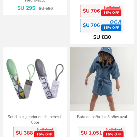
Negro-azul
$U 295
$U 590
$U 706
15% OFF
$U 706
15% OFF
$U 830
Set clip sujetador de chupetes JJ
Bata de baño 1 a 3 años azul
Cole
$U 388
$U 1.051
15% OFF
15% OFF