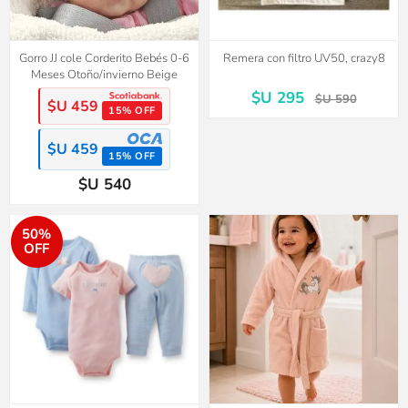
Gorro JJ cole Corderito Bebés 0-6
Remera con filtro UV50, crazy8
Meses Otoño/invierno Beige
$U 295
$U 590
$U 459
15% OFF
$U 459
15% OFF
$U 540
50%
OFF