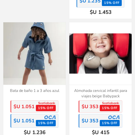
$U 1.235
15% OFF
$U 1.453
Bata de baño 1 a 3 años azul
Almohada cervical infantil para
viajes beige Babypack
$U 1.051
$U 353
15% OFF
15% OFF
$U 1.051
$U 353
15% OFF
15% OFF
$U 1.236
$U 415