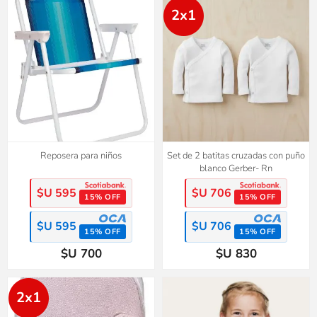
2x1
Reposera para niños
Set de 2 batitas cruzadas con puño
blanco Gerber- Rn
$U 595
$U 706
15% OFF
15% OFF
$U 595
$U 706
15% OFF
15% OFF
$U 700
$U 830
2x1