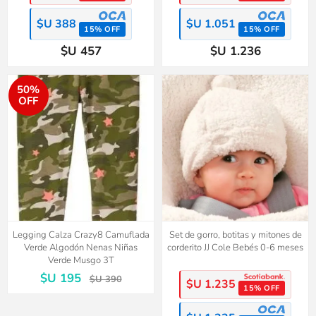
$U 388
$U 1.051
15% OFF
15% OFF
$U 457
$U 1.236
50%
OFF
Legging Calza Crazy8 Camuflada
Set de gorro, botitas y mitones de
Verde Algodón Nenas Niñas
corderito JJ Cole Bebés 0-6 meses
Verde Musgo 3T
$U 195
$U 390
$U 1.235
15% OFF