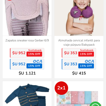
Zapatos sneaker rosa Gerber 6/9
Almohada cervical infantil para
viaje púrpura Babypack
$U 952
$U 353
15% OFF
15% OFF
$U 952
$U 353
15% OFF
15% OFF
$U 1.121
$U 415
2x1