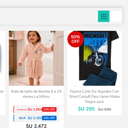
50%
OFF
don
Bata de baño de Bambú 6 a 24
Pijama Corto De Algodon Con
meses La Millou
Short Crazy8 Para Varon Motos
Negro-azul
$U 295
$U 590
$U 1.854
25% OFF
$U 2.101
15% OFF
$U 2.472