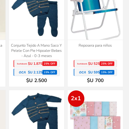
la
Conjunto Tejido A Mano Saco Y
Reposera para niños
Pelele Con Pie Hipoaler Bebes
- Azul - 0-3 meses
$U 1.875
$U 525
25% OFF
25% OFF
$U 2.125
$U 595
15% OFF
15% OFF
$U 2.500
$U 700
2x1