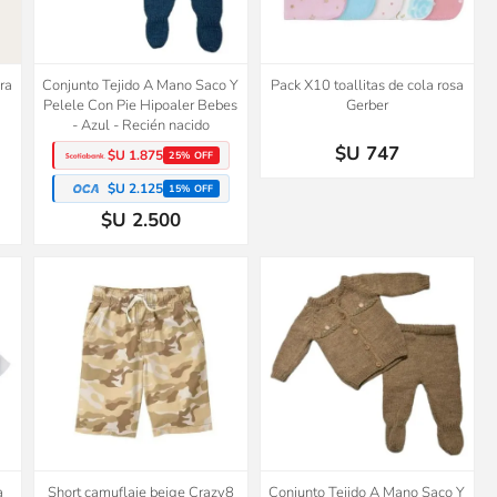
ra
Conjunto Tejido A Mano Saco Y
Pack X10 toallitas de cola rosa
Pelele Con Pie Hipoaler Bebes
Gerber
- Azul - Recién nacido
$U 747
$U 1.875
25% OFF
$U 2.125
15% OFF
$U 2.500
50%
OFF
a
Short camuflaje beige Crazy8
Conjunto Tejido A Mano Saco Y