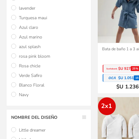
lavender
Turquesa maui
Azul claro
Azul marino
azul splash
Bata de baño 1 a 3 a
rosa pink bloom
Rosa chicle
$U 927
25%
Verde Safiro
$U 1.051
15
Blanco Floral
$U 1.236
Navy
2x1
NOMBRE DEL DISEÑO
Little dreamer