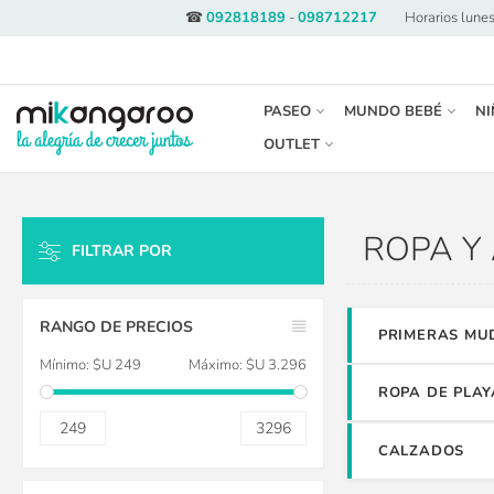
☎
092818189
-
098712217
·
Horarios lunes
PASEO
MUNDO BEBÉ
NI
OUTLET
ROPA Y
FILTRAR POR
LIMPIAR TODO
RANGO DE PRECIOS
PRIMERAS MU
Mínimo:
$U 249
Máximo:
$U 3.296
ROPA DE PLAY
249
3296
CALZADOS