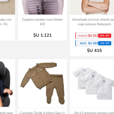
adas con
Zapatos sneaker rosa Gerber
Almohada cervical infantil pa
r- Rn
6/9
viaje púrpura Babypack
$U 1.121
$U 311
25% OFF
$U 353
15% OFF
$U 415
2x1
ntil para
Conjunto Tejido A Mano Saco Y
Set x3 remeras manga cort