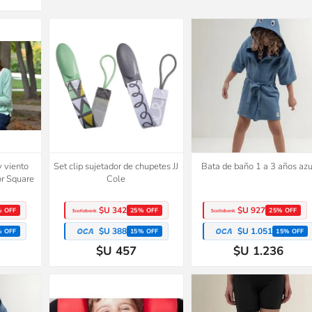
y viento
Set clip sujetador de chupetes JJ
Bata de baño 1 a 3 años azu
or Square
Cole
$U 342
$U 927
% OFF
25% OFF
25% OFF
$U 388
$U 1.051
% OFF
15% OFF
15% OFF
$U 457
$U 1.236