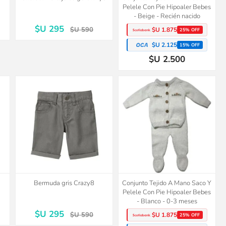
Pelele Con Pie Hipoaler Bebes
- Beige - Recién nacido
$U 295
$U 590
$U 1.875
25% OFF
$U 2.125
15% OFF
$U 2.500
50%
OFF
Bermuda gris Crazy8
Conjunto Tejido A Mano Saco Y
Pelele Con Pie Hipoaler Bebes
- Blanco - 0-3 meses
$U 295
$U 590
$U 1.875
25% OFF