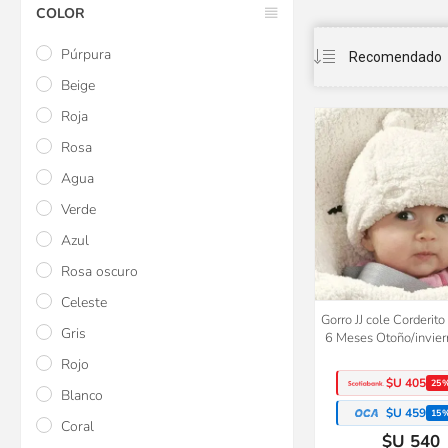
COLOR
Púrpura
Beige
Roja
Rosa
Agua
Verde
Azul
Rosa oscuro
Celeste
Gorro JJ cole Corderit
Gris
6 Meses Otoño/invier
Rojo
$U 405
25
Blanco
$U 459
15
Coral
$U 540