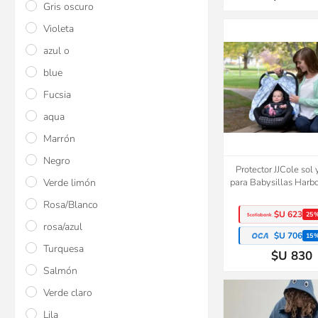
Gris oscuro
Violeta
azul o
blue
Fucsia
aqua
Marrón
Negro
Protector JJCole sol 
Verde limón
para Babysillas Harb
Rosa/Blanco
$U 623
25
rosa/azul
$U 706
15
Turquesa
$U 830
Salmón
Verde claro
Lila