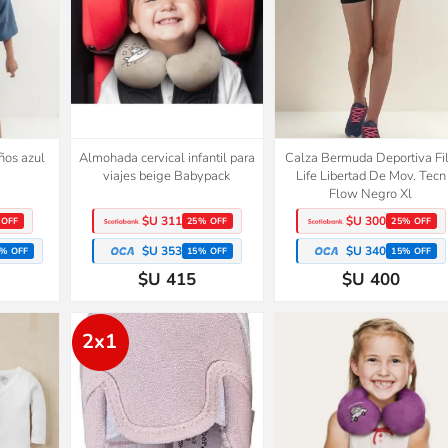
ños azul
Almohada cervical infantil para
Calza Bermuda Deportiva Fi
viajes beige Babypack
Life Libertad De Mov. Tecn
Flow Negro Xl
$U 311
$U 300
 OFF
25% OFF
25% OFF
$U 353
$U 340
% OFF
15% OFF
15% OFF
$U 415
$U 400
2x1