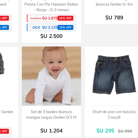
pack
Pelele Con Pie Hipoaler Bebes
blancas Gerber 0-3m
- Beige - 0-3 meses
$U 789
$U 1.875
% OFF
25% OFF
$U 2.125
% OFF
15% OFF
$U 2.500
50%
2x1
OFF
r Gerber
Set de 3 bodies blancos
Short de jean con bolsillo
mangas largas Gerber 0/3 M
Crazy8
$U 1.204
$U 295
$U 590
% OFF