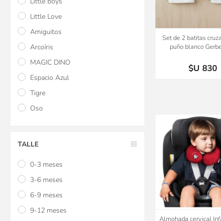
Little boys
Little Love
Amiguitos
Set de 2 batitas cruz
Arcoíris
puño blanco Gerbe
MAGIC DINO
$U 830
Espacio Azul
Tigre
Oso
TALLE
0-3 meses
3-6 meses
6-9 meses
9-12 meses
Almohada cervical Infa