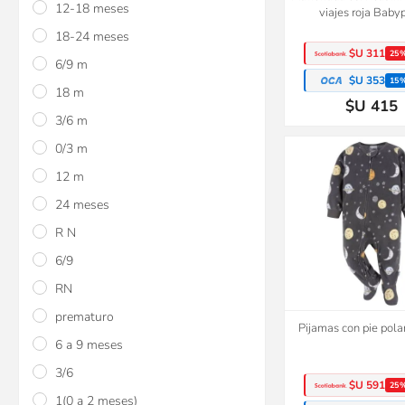
12-18 meses
viajes roja Baby
18-24 meses
$U 311
25
6/9 m
$U 353
15
18 m
$U 415
3/6 m
0/3 m
12 m
24 meses
R N
6/9
RN
prematuro
Pijamas con pie pola
6 a 9 meses
3/6
$U 591
25
1(0 a 2 meses)