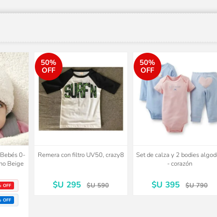
50%
50%
OFF
OFF
o Bebés 0-
Remera con filtro UV50, crazy8
Set de calza y 2 bodies algo
no Beige
- corazón
$U 295
$U 395
$U 590
$U 790
% OFF
% OFF