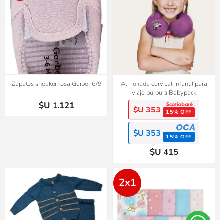
Zapatos sneaker rosa Gerber 6/9
Almohada cervical infantil para
viaje púrpura Babypack
$U 1.121
$U 353
15% OFF
$U 353
15% OFF
$U 415
2x1