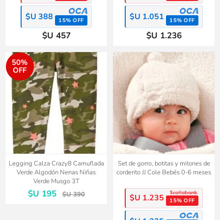
$U 388
$U 1.051
15% OFF
15% OFF
$U 457
$U 1.236
50%
OFF
Legging Calza Crazy8 Camuflada
Set de gorro, botitas y mitones de
Verde Algodón Nenas Niñas
corderito JJ Cole Bebés 0-6 meses
Verde Musgo 3T
$U 195
$U 390
$U 1.235
15% OFF