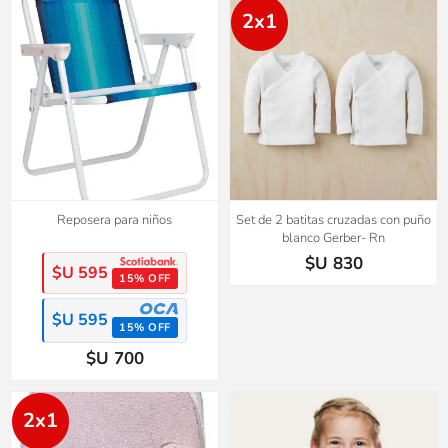
2x1
Reposera para niños
Set de 2 batitas cruzadas con puño
blanco Gerber- Rn
$U 830
$U 595
15% OFF
$U 595
15% OFF
$U 700
2x1