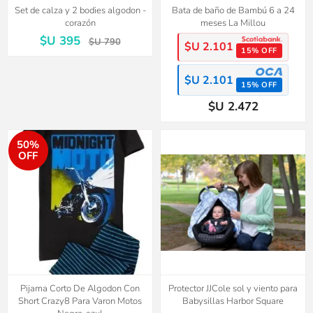
Set de calza y 2 bodies algodon -
Bata de baño de Bambú 6 a 24
corazón
meses La Millou
$U 395
$U 790
$U 2.101
15% OFF
$U 2.101
15% OFF
$U 2.472
50%
OFF
Pijama Corto De Algodon Con
Protector JJCole sol y viento para
Short Crazy8 Para Varon Motos
Babysillas Harbor Square