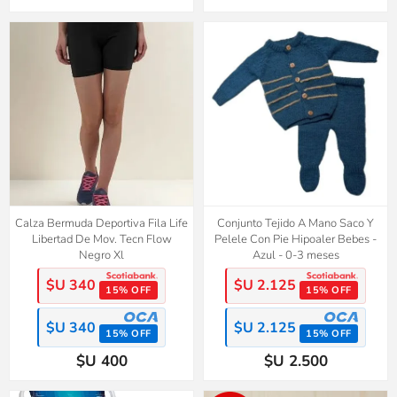
Calza Bermuda Deportiva Fila Life
Conjunto Tejido A Mano Saco Y
Libertad De Mov. Tecn Flow
Pelele Con Pie Hipoaler Bebes -
Negro Xl
Azul - 0-3 meses
$U 340
$U 2.125
15% OFF
15% OFF
$U 340
$U 2.125
15% OFF
15% OFF
$U 400
$U 2.500