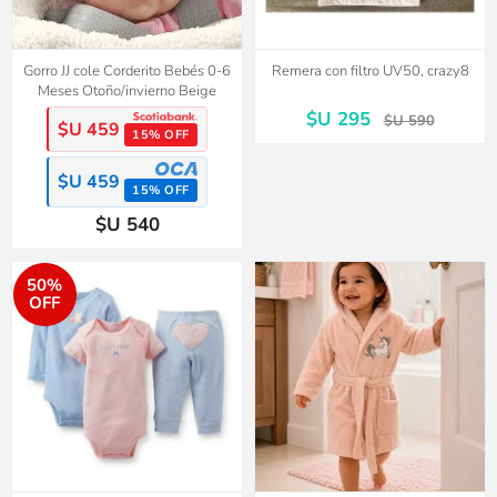
Gorro JJ cole Corderito Bebés 0-6
Remera con filtro UV50, crazy8
Meses Otoño/invierno Beige
$U 295
$U 590
$U 459
15% OFF
$U 459
15% OFF
$U 540
50%
OFF