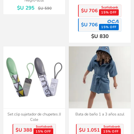
Negro-azul
$U 295
$U 590
$U 706
15% OFF
$U 706
15% OFF
$U 830
Set clip sujetador de chupetes JJ
Bata de baño 1 a 3 años azul
Cole
$U 388
$U 1.051
15% OFF
15% OFF