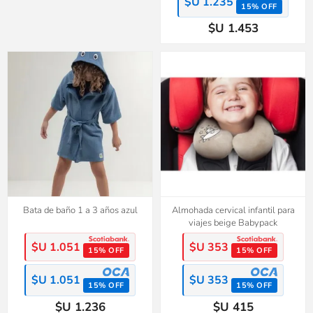
$U 1.235
15% OFF
$U 1.453
Bata de baño 1 a 3 años azul
Almohada cervical infantil para
viajes beige Babypack
$U 1.051
$U 353
15% OFF
15% OFF
$U 1.051
$U 353
15% OFF
15% OFF
$U 1.236
$U 415