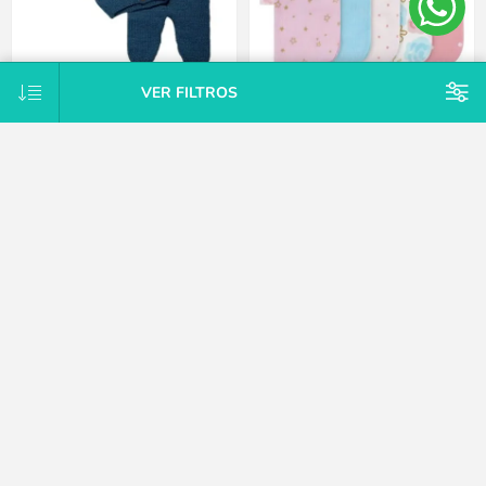
VER FILTROS
Conjunto Tejido A Mano Saco Y
Pack X10 toallitas de cola rosa
Pelele Con Pie Hipoaler Bebes -
Gerber
Azul - Recién nacido
$U 747
$U 2.125
15% OFF
$U 2.125
15% OFF
$U 2.500
CATEGORÍAS