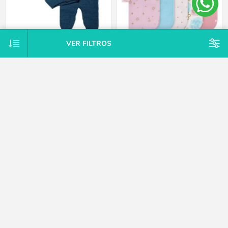
VER FILTROS
Conjunto Tejido A Mano Saco Y
Pack X10 toallitas de cola rosa
Pelele Con Pie Hipoaler Bebes -
Gerber
Azul - Recién nacido
$U 747
$U 2.125
15% OFF
$U 2.125
15% OFF
$U 2.500
CATEGORÍAS