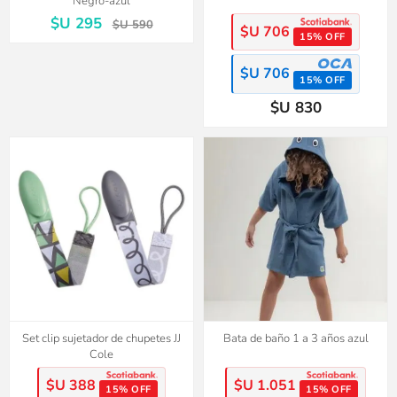
Negro-azul
$U 295
$U 590
$U 706
15% OFF
$U 706
15% OFF
$U 830
Set clip sujetador de chupetes JJ
Bata de baño 1 a 3 años azul
Cole
$U 388
$U 1.051
15% OFF
15% OFF