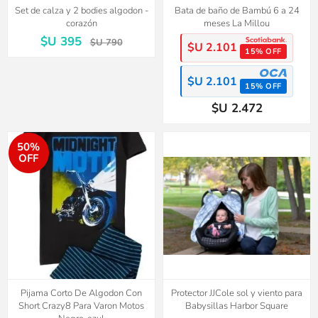
Set de calza y 2 bodies algodon -
Bata de baño de Bambú 6 a 24
corazón
meses La Millou
$U 395
$U 790
$U 2.101
15% OFF
$U 2.101
15% OFF
$U 2.472
50%
OFF
Pijama Corto De Algodon Con
Protector JJCole sol y viento para
Short Crazy8 Para Varon Motos
Babysillas Harbor Square