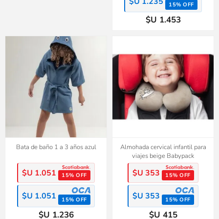
$U 1.235
15% OFF
$U 1.453
Bata de baño 1 a 3 años azul
Almohada cervical infantil para
viajes beige Babypack
$U 1.051
$U 353
15% OFF
15% OFF
$U 1.051
$U 353
15% OFF
15% OFF
$U 1.236
$U 415