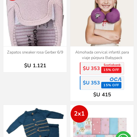
Zapatos sneaker rosa Gerber 6/9
Almohada cervical infantil para
viaje púrpura Babypack
$U 1.121
$U 353
15% OFF
$U 353
15% OFF
$U 415
2x1