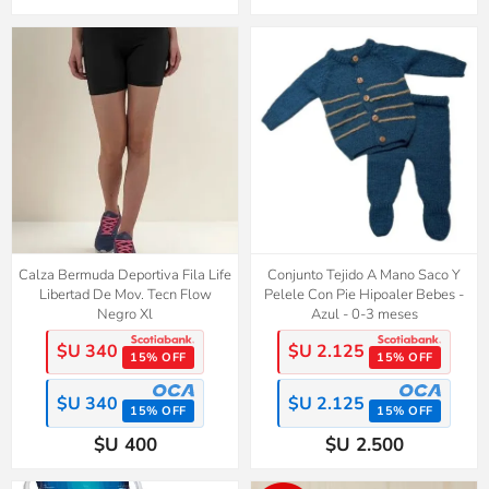
Calza Bermuda Deportiva Fila Life
Conjunto Tejido A Mano Saco Y
Libertad De Mov. Tecn Flow
Pelele Con Pie Hipoaler Bebes -
Negro Xl
Azul - 0-3 meses
$U 340
$U 2.125
15% OFF
15% OFF
$U 340
$U 2.125
15% OFF
15% OFF
$U 400
$U 2.500