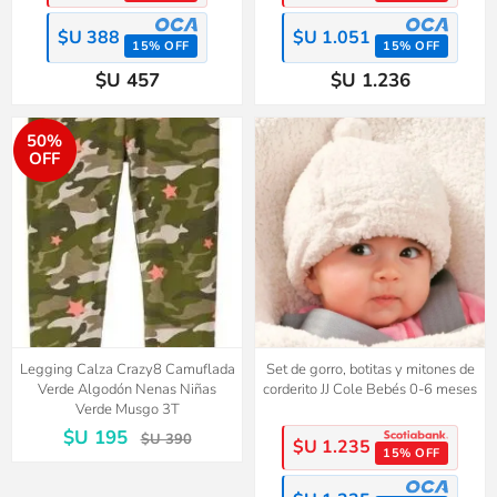
$U 388
$U 1.051
15% OFF
15% OFF
$U 457
$U 1.236
50%
OFF
Legging Calza Crazy8 Camuflada
Set de gorro, botitas y mitones de
Verde Algodón Nenas Niñas
corderito JJ Cole Bebés 0-6 meses
Verde Musgo 3T
$U 195
$U 390
$U 1.235
15% OFF