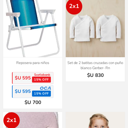
2x1
Reposera para niños
Set de 2 batitas cruzadas con puño
blanco Gerber- Rn
$U 830
$U 595
15% OFF
$U 595
15% OFF
$U 700
2x1