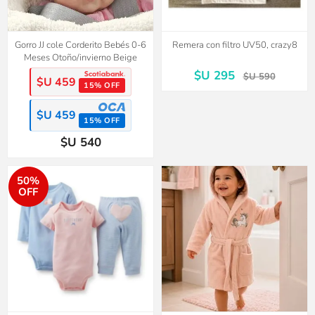
Gorro JJ cole Corderito Bebés 0-6
Remera con filtro UV50, crazy8
Meses Otoño/invierno Beige
$U 295
$U 590
$U 459
15% OFF
$U 459
15% OFF
$U 540
50%
OFF