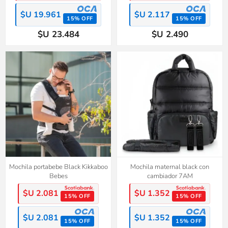
$U 19.961
$U 2.117
15% OFF
15% OFF
$U 23.484
$U 2.490
Mochila portabebe Black Kikkaboo
Mochila maternal black con
Bebes
cambiador 7AM
$U 2.081
$U 1.352
15% OFF
15% OFF
$U 2.081
$U 1.352
15% OFF
15% OFF