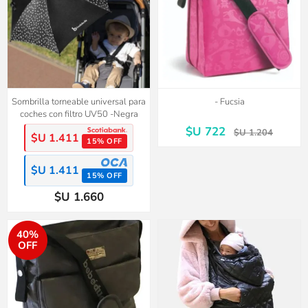
Sombrilla torneable universal para
- Fucsia
coches con filtro UV50 -Negra
$U 722
$U 1.204
$U 1.411
15% OFF
$U 1.411
15% OFF
$U 1.660
40%
OFF