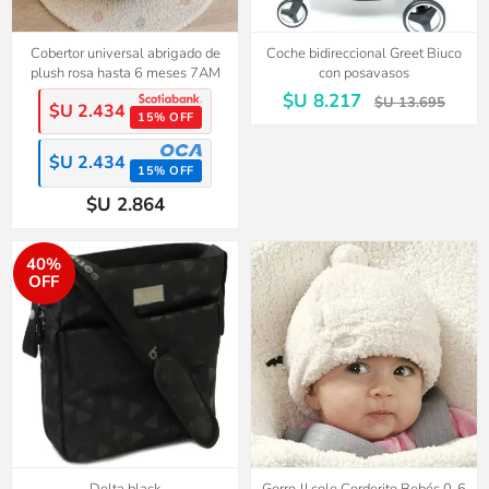
Cobertor universal abrigado de
Coche bidireccional Greet Biuco
plush rosa hasta 6 meses 7AM
con posavasos
$U 8.217
$U 13.695
$U 2.434
15% OFF
$U 2.434
15% OFF
$U 2.864
40%
OFF