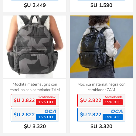
$U 2.449
$U 1.590
Mochila maternal gris con
Mochila maternal negra con
estrellas con cambiador 7AM
cambiador 7AM
$U 2.822
$U 2.822
15% OFF
15% OFF
$U 2.822
$U 2.822
15% OFF
15% OFF
$U 3.320
$U 3.320