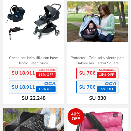
Coche con babysilla con base
Protector JJCole sol y viento para
Isofix Greet Biuco
Babysillas Harbor Square
$U 18.911
$U 706
15% OFF
15% OFF
$U 18.911
$U 706
15% OFF
15% OFF
$U 22.248
$U 830
40%
OFF