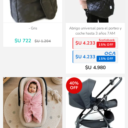
- Gris
Abrigo universal para el porteo y
coche hasta 3 años 7AM
$U 722
$U 1.204
$U 4.233
15% OFF
$U 4.233
15% OFF
$U 4.980
40%
OFF