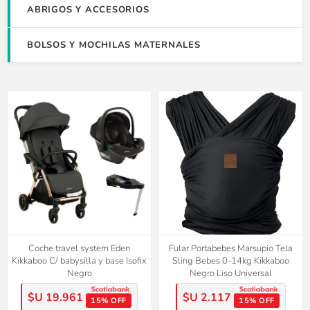
ABRIGOS Y ACCESORIOS
BOLSOS Y MOCHILAS MATERNALES
Coche travel system Eden
Fular Portabebes Marsupio Tela
Kikkaboo C/ babysilla y base Isofix
Sling Bebes 0-14kg Kikkaboo
Negro
Negro Liso Universal
$U 19.961
$U 2.117
15% OFF
15% OFF