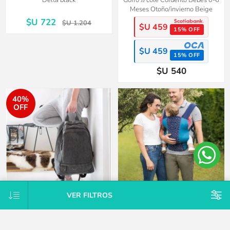
Delta black
Gorro JJ cole Corderito Bebés 0-6
Meses Otoño/invierno Beige
$U 722
$U 1.204
$U 459
15% OFF
$U 459
15% OFF
$U 540
40%
OFF
VER FILTROS
Mochila maternal vegana
Mochila portabebés fisiológico
Estocolmo incluye cambiador y
Ajustable 3.5-15kg
ganchos para el coche