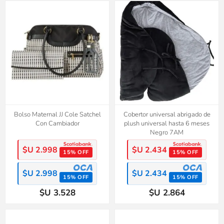
Bolso Maternal JJ Cole Satchel
Cobertor universal abrigado de
Con Cambiador
plush universal hasta 6 meses
Negro 7AM
$U 2.998
$U 2.434
15% OFF
15% OFF
$U 2.998
$U 2.434
15% OFF
15% OFF
$U 3.528
$U 2.864