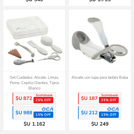
Set Cuidados: Alicate, Limas,
Alicate con lupa para bebés Buba
Peine, Cepillo Dientes, Tijera
Blanco
$U 872
$U 187
25% OFF
25% OFF
$U 988
$U 212
15% OFF
15% OFF
$U 1.162
$U 249