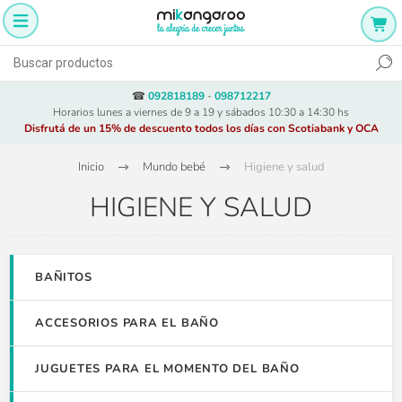
☎
092818189
-
098712217
Horarios lunes a viernes de 9 a 19 y sábados 10:30 a 14:30 hs
Disfrutá de un 15% de descuento todos los días con Scotiabank y OCA
Inicio
Mundo bebé
Higiene y salud
HIGIENE Y SALUD
BAÑITOS
ACCESORIOS PARA EL BAÑO
JUGUETES PARA EL MOMENTO DEL BAÑO