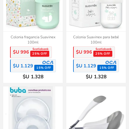
Colonia fragancia Suavinex
Colonia Suavinex para bebé
100ml
100ml
$U 996
$U 996
25% OFF
25% OFF
$U 1.129
$U 1.129
15% OFF
15% OFF
$U 1.328
$U 1.328