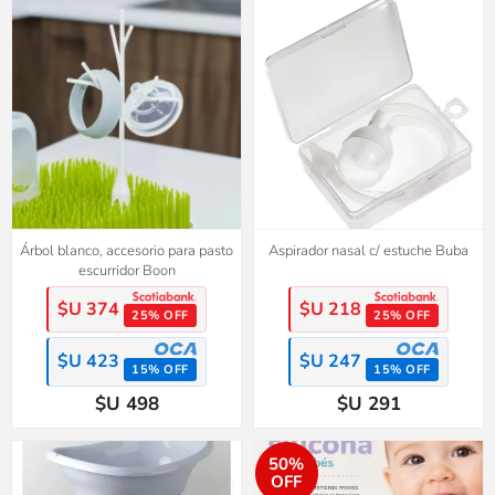
Árbol blanco, accesorio para pasto
Aspirador nasal c/ estuche Buba
escurridor Boon
$U 374
$U 218
25% OFF
25% OFF
$U 423
$U 247
15% OFF
15% OFF
$U 498
$U 291
50%
OFF