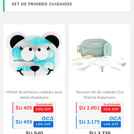
SET DE PRIMERO CUIDADOS
Minikit de primeros cuidados para
Neceser set de cuidados Eco
bebés Badabulle
Matcha Babymoov
$U 405
$U 2.801
25% OFF
25% OFF
$U 459
$U 3.175
15% OFF
15% OFF
$U 540
$U 3.735