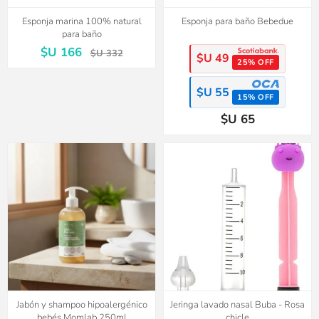
Esponja marina 100% natural
Esponja para baño Bebedue
para baño
$U 166
$U 332
$U 49
25% OFF
$U 55
15% OFF
$U 65
Jabón y shampoo hipoalergénico
Jeringa lavado nasal Buba - Rosa
bebés Momlab 250ml
chicle