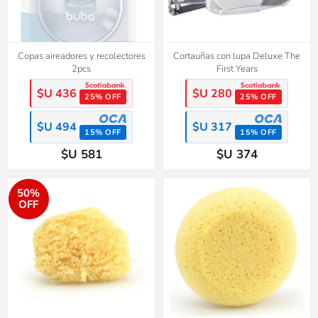
Copas aireadores y recolectores
Cortauñas con lupa Deluxe The
2pcs
First Years
$U 436
$U 280
25% OFF
25% OFF
$U 494
$U 317
15% OFF
15% OFF
$U 581
$U 374
50%
OFF