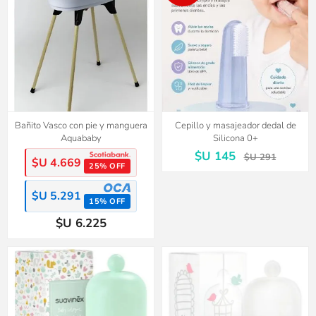
Bañito Vasco con pie y manguera
Cepillo y masajeador dedal de
Aquababy
Silicona 0+
$U 145
$U 291
$U 4.669
25% OFF
$U 5.291
15% OFF
$U 6.225