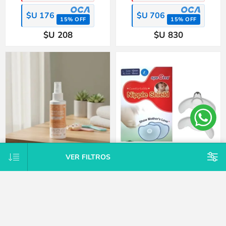
$U 176
$U 706
15% OFF
15% OFF
$U 208
$U 830
VER FILTROS
Loción repelente preventivo piojos
Pack x2 protectores intermediarios
y liendres Momlab
mamarios silicona Spectra-L
$U 498
$U 649
25% OFF
25% OFF
$U 564
$U 735
15% OFF
15% OFF