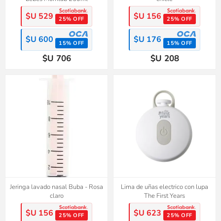
$U 529
$U 156
25% OFF
25% OFF
$U 600
$U 176
15% OFF
15% OFF
$U 706
$U 208
Jeringa lavado nasal Buba - Rosa
Lima de uñas electrico con lupa
claro
The First Years
$U 156
$U 623
25% OFF
25% OFF