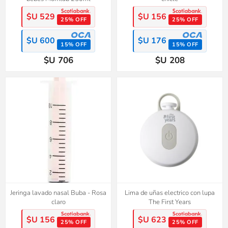
$U 529
$U 156
25% OFF
25% OFF
$U 600
$U 176
15% OFF
15% OFF
$U 706
$U 208
Jeringa lavado nasal Buba - Rosa
Lima de uñas electrico con lupa
claro
The First Years
$U 156
$U 623
25% OFF
25% OFF