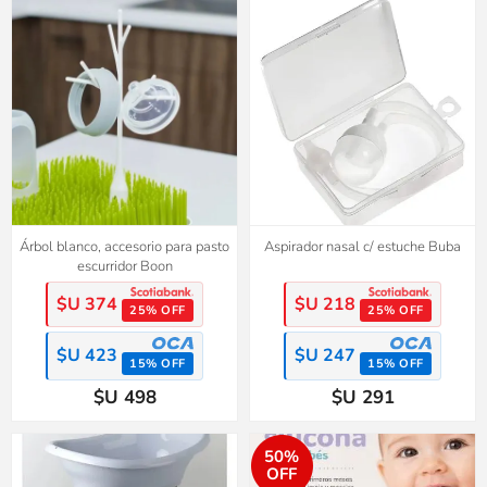
Árbol blanco, accesorio para pasto
Aspirador nasal c/ estuche Buba
escurridor Boon
$U 374
$U 218
25% OFF
25% OFF
$U 423
$U 247
15% OFF
15% OFF
$U 498
$U 291
50%
OFF