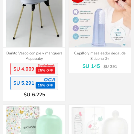
Bañito Vasco con pie y manguera
Cepillo y masajeador dedal de
Aquababy
Silicona 0+
$U 145
$U 291
$U 4.669
25% OFF
$U 5.291
15% OFF
$U 6.225