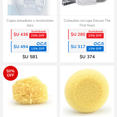
Copas aireadores y recolectores
Cortauñas con lupa Deluxe The
2pcs
First Years
$U 436
$U 280
25% OFF
25% OFF
$U 494
$U 317
15% OFF
15% OFF
$U 581
$U 374
50%
OFF