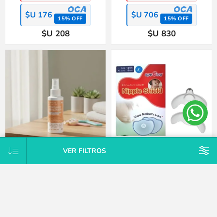
$U 176
$U 706
15% OFF
15% OFF
$U 208
$U 830
VER FILTROS
Loción repelente preventivo piojos
Pack x2 protectores intermediarios
y liendres Momlab
mamarios silicona Spectra-L
$U 498
$U 649
25% OFF
25% OFF
$U 564
$U 735
15% OFF
15% OFF