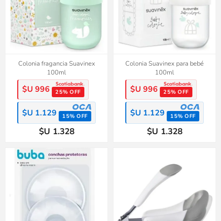
Colonia fragancia Suavinex
Colonia Suavinex para bebé
100ml
100ml
$U 996
$U 996
25% OFF
25% OFF
$U 1.129
$U 1.129
15% OFF
15% OFF
$U 1.328
$U 1.328