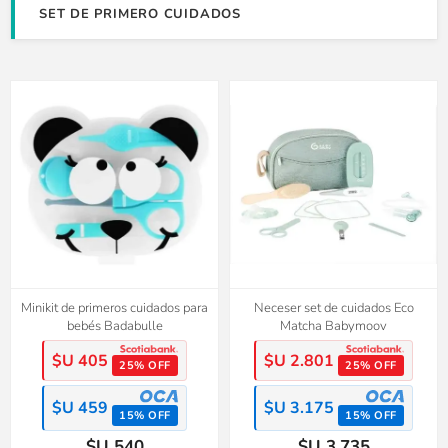
SET DE PRIMERO CUIDADOS
Minikit de primeros cuidados para
Neceser set de cuidados Eco
bebés Badabulle
Matcha Babymoov
$U 405
$U 2.801
25% OFF
25% OFF
$U 459
$U 3.175
15% OFF
15% OFF
$U 540
$U 3.735