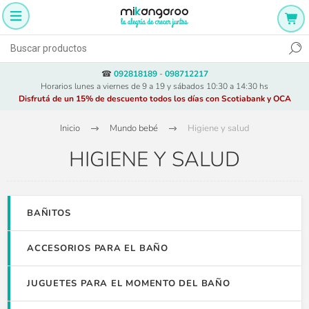
☎
092818189
-
098712217
Horarios lunes a viernes de 9 a 19 y sábados 10:30 a 14:30 hs
Disfrutá de un 15% de descuento todos los días con Scotiabank y OCA
Inicio
Mundo bebé
Higiene y salud
HIGIENE Y SALUD
BAÑITOS
ACCESORIOS PARA EL BAÑO
JUGUETES PARA EL MOMENTO DEL BAÑO