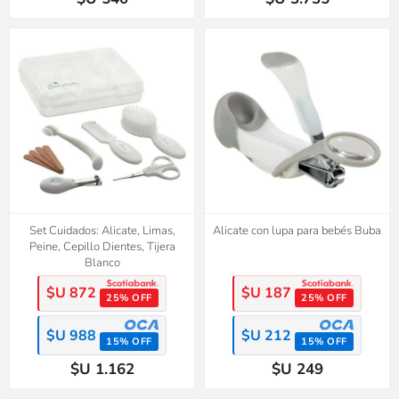
Set Cuidados: Alicate, Limas,
Alicate con lupa para bebés Buba
Peine, Cepillo Dientes, Tijera
Blanco
$U 872
$U 187
25% OFF
25% OFF
$U 988
$U 212
15% OFF
15% OFF
$U 1.162
$U 249