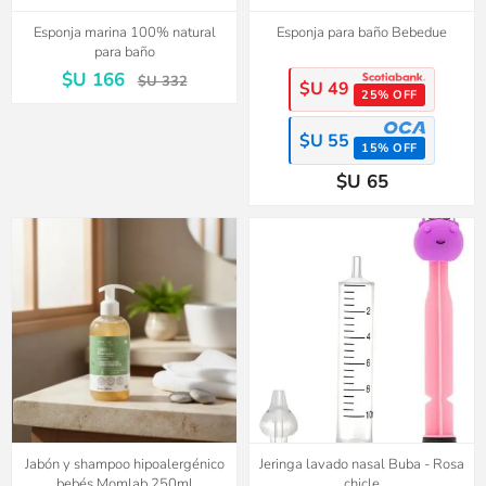
Esponja marina 100% natural
Esponja para baño Bebedue
para baño
$U 166
$U 332
$U 49
25% OFF
$U 55
15% OFF
$U 65
Jabón y shampoo hipoalergénico
Jeringa lavado nasal Buba - Rosa
bebés Momlab 250ml
chicle