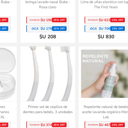
l Buba -
Jeringa lavado nasal Buba -
Lima de uñas electrico con l
Rosa claro
The First Years
$U 156
$U 623
% OFF
25% OFF
25% OFF
$U 176
$U 706
% OFF
15% OFF
15% OFF
$U 208
$U 830
ores
Primer set de cepillos de
Repelente natural de bebé
marios
dientes para bebés, 3 unidades
aceite lavanda orgánico M
a-XL
Lab
$U 374
$U 467
% OFF
25% OFF
25% OFF