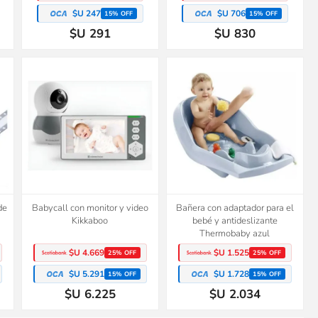
$U 247
$U 706
15% OFF
15% OFF
$U 291
$U 830
de
Babycall con monitor y video
Bañera con adaptador para el
Kikkaboo
bebé y antideslizante
Thermobaby azul
$U 4.669
$U 1.525
25% OFF
25% OFF
$U 5.291
$U 1.728
15% OFF
15% OFF
$U 6.225
$U 2.034