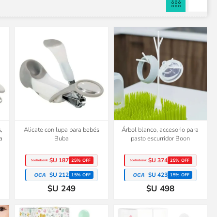
,
Alicate con lupa para bebés
Árbol blanco, accesorio para
a
Buba
pasto escurridor Boon
$U 187
$U 374
25% OFF
25% OFF
$U 212
$U 423
15% OFF
15% OFF
$U 249
$U 498