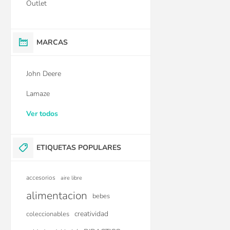
Outlet
MARCAS
Juego de botes apila
John Deere
agujeritos para el b
$U 591
25
Lamaze
$U 670
15
Ver todos
$U 789
ETIQUETAS POPULARES
accesorios
aire libre
alimentacion
bebes
creatividad
coleccionables