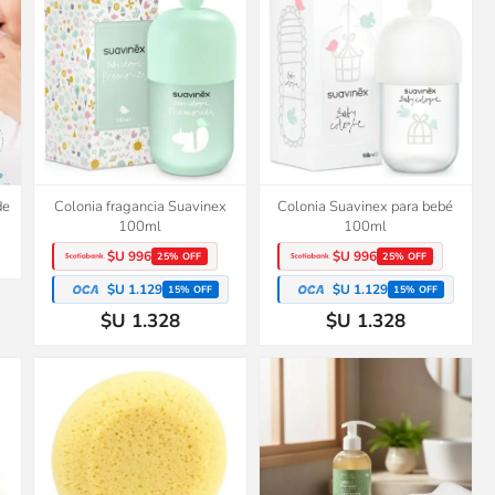
de
Colonia fragancia Suavinex
Colonia Suavinex para bebé
100ml
100ml
$U 996
$U 996
25% OFF
25% OFF
$U 1.129
$U 1.129
15% OFF
15% OFF
$U 1.328
$U 1.328