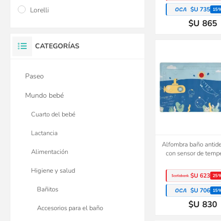
$U 735
Lorelli
15
$U 865
CATEGORÍAS
Paseo
Mundo bebé
Cuarto del bebé
Lactancia
Alfombra baño antide
Alimentación
con sensor de temp
Higiene y salud
$U 623
25
Bañitos
$U 706
15
$U 830
Accesorios para el baño