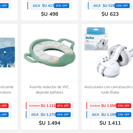
$U 423
$U 529
% OFF
15% OFF
15% OFF
$U 498
$U 623
slizante
Asiento reductor de WC,
Auriculares con cancelación 
eratura
dejando pañales
ruido Buba
$U 1.121
$U 1.058
% OFF
25% OFF
25% OFF
$U 1.270
$U 1.199
% OFF
15% OFF
15% OFF
$U 1.494
$U 1.411