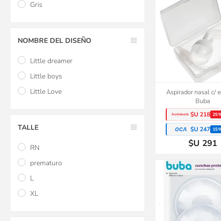
Gris
NOMBRE DEL DISEÑO
Little dreamer
Little boys
Little Love
Aspirador nasal c/ 
Buba
$U 218
25
TALLE
$U 247
15
$U 291
RN
prematuro
L
XL