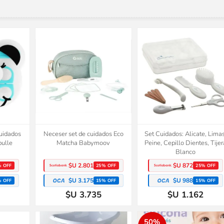
cuidados
Neceser set de cuidados Eco
Set Cuidados: Alicate, Limas
bulle
Matcha Babymoov
Peine, Cepillo Dientes, Tijer
Blanco
$U 2.801
$U 872
% OFF
25% OFF
25% OFF
$U 3.175
$U 988
% OFF
15% OFF
15% OFF
$U 3.735
$U 1.162
50%