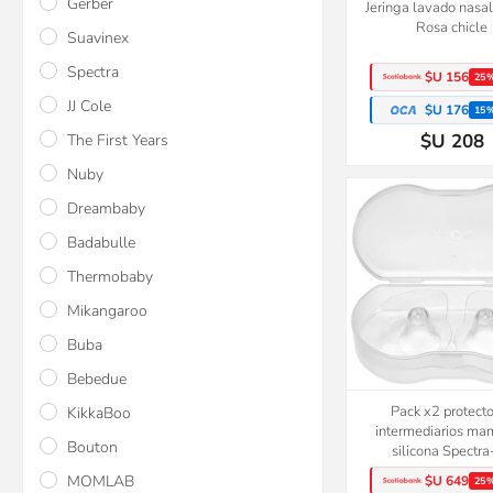
Gerber
Jeringa lavado nasa
Rosa chicle
Suavinex
Spectra
$U 156
25
JJ Cole
$U 176
15
$U 208
The First Years
Nuby
Dreambaby
Badabulle
Thermobaby
Mikangaroo
Buba
Bebedue
Pack x2 protect
KikkaBoo
intermediarios ma
Bouton
silicona Spectr
MOMLAB
$U 649
25