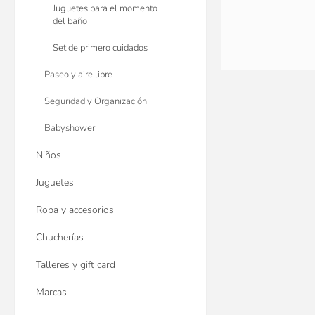
Juguetes para el momento
del baño
Set de primero cuidados
Paseo y aire libre
Seguridad y Organización
Babyshower
Casco Protector De
Niños
Anticolisión Gr
Juguetes
$U 498
25
Ropa y accesorios
$U 564
15
$U 664
Chucherías
Talleres y gift card
Marcas