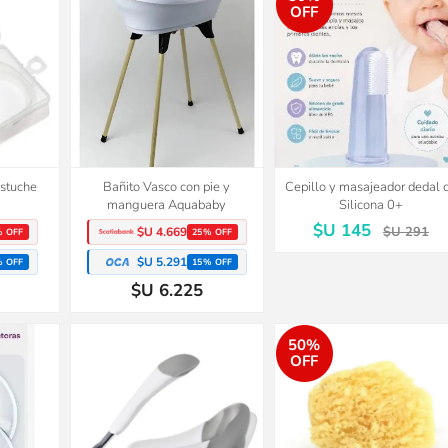
OFF
estuche
Bañito Vasco con pie y
Cepillo y masajeador dedal 
manguera Aquababy
Silicona 0+
$U 145
$U 291
$U 4.669
% OFF
25% OFF
$U 5.291
% OFF
15% OFF
$U 6.225
50%
OFF