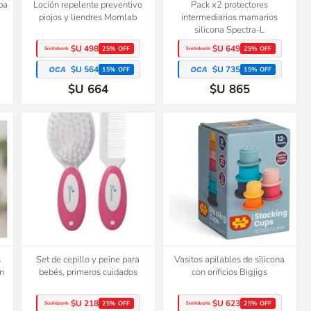
upa
Loción repelente preventivo
Pack x2 protectores
piojos y liendres Momlab
intermediarios mamarios
silicona Spectra-L
$U 498
$U 649
25% OFF
25% OFF
$U 564
$U 735
15% OFF
15% OFF
$U 664
$U 865
s
Set de cepillo y peine para
Vasitos apilables de silicona
om
bebés, primeros cuidados
con orificios Bigjigs
$U 218
$U 623
25% OFF
25% OFF