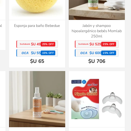
al
Esponja para baño Bebedue
Jabón y shampoo
hipoalergénico bebés Momlab
250ml
$U 49
$U 529
25% OFF
25% OFF
$U 55
$U 600
15% OFF
15% OFF
$U 65
$U 706