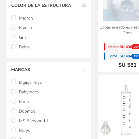
COLOR DE LA ESTRUCTURA
Marron
Copas aireadores y re
Blanco
2pcs
Gris
Beige
$U 436
25
$U 494
15
$U 581
MARCAS
Bigjigs Toys
Babymoov
Boon
Doomoo
MS Babyworld
Btoys