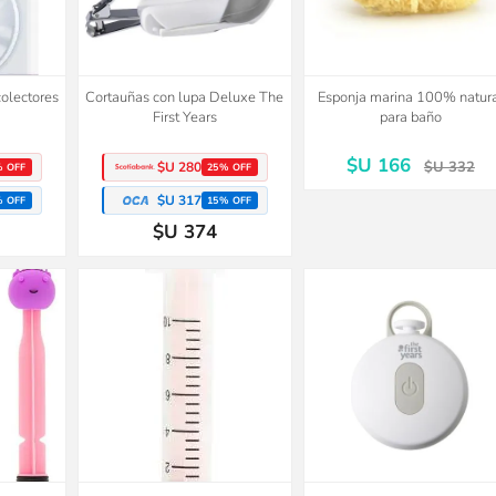
colectores
Cortauñas con lupa Deluxe The
Esponja marina 100% natur
First Years
para baño
$U 166
$U 332
$U 280
% OFF
25% OFF
$U 317
% OFF
15% OFF
$U 374