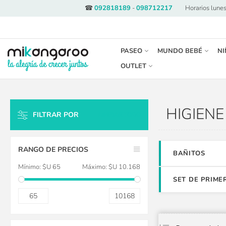
☎
092818189
-
098712217
·
Horarios lunes
PASEO
MUNDO BEBÉ
NI
OUTLET
HIGIENE
FILTRAR POR
LIMPIAR TODO
RANGO DE PRECIOS
BAÑITOS
Mínimo:
$U 65
Máximo:
$U 10.168
SET DE PRIM
65
10168