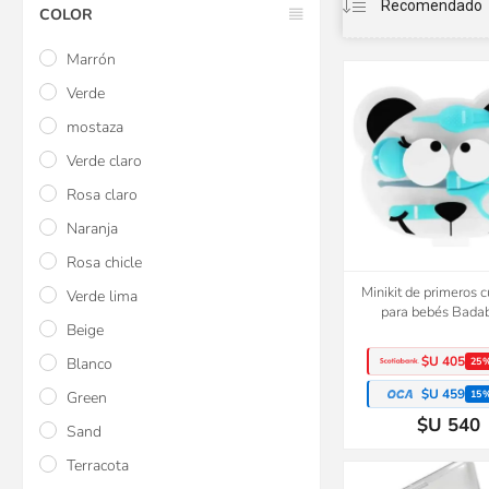
COLOR
Marrón
Verde
mostaza
Verde claro
Rosa claro
Naranja
Rosa chicle
Minikit de primeros 
Verde lima
para bebés Bada
Beige
$U 405
Blanco
25
$U 459
15
Green
$U 540
Sand
Terracota