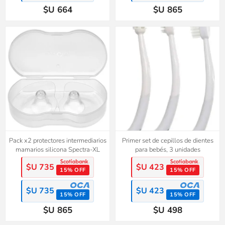
$U 664
$U 865
Pack x2 protectores intermediarios
Primer set de cepillos de dientes
mamarios silicona Spectra-XL
para bebés, 3 unidades
$U 735
$U 423
15% OFF
15% OFF
$U 735
$U 423
15% OFF
15% OFF
$U 865
$U 498