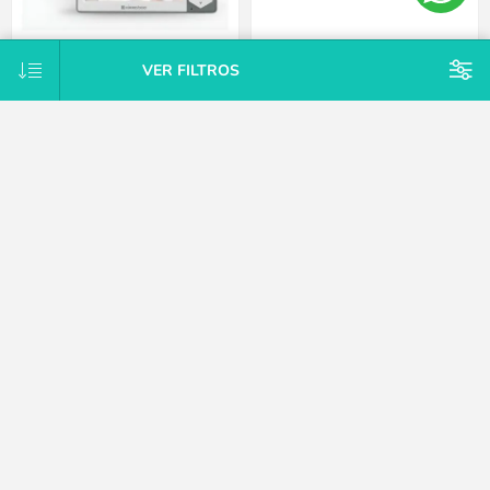
VER FILTROS
Babycall con monitor y video
Bañera con adaptador para el
Kikkaboo
bebé y antideslizante Thermobaby
azul
$U 5.291
$U 1.728
15% OFF
15% OFF
$U 5.291
$U 1.728
15% OFF
15% OFF
$U 6.225
$U 2.034
CATEGORÍAS
MARCAS