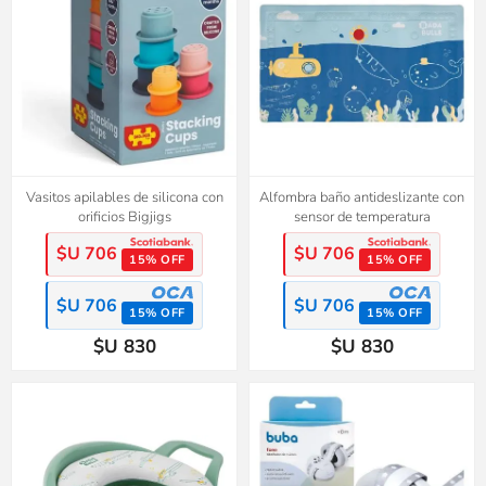
Vasitos apilables de silicona con
Alfombra baño antideslizante con
orificios Bigjigs
sensor de temperatura
$U 706
$U 706
15% OFF
15% OFF
$U 706
$U 706
15% OFF
15% OFF
$U 830
$U 830