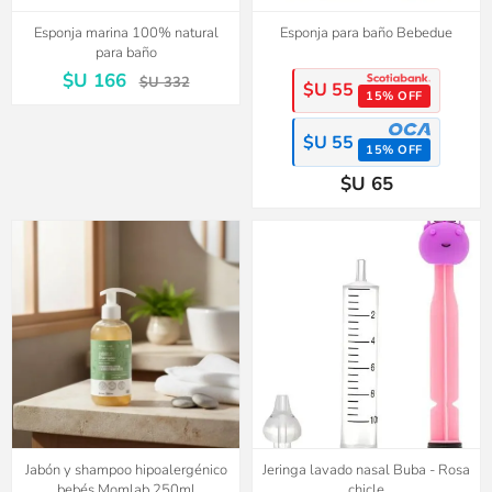
Esponja marina 100% natural
Esponja para baño Bebedue
para baño
$U 166
$U 332
$U 55
15% OFF
$U 55
15% OFF
$U 65
Jabón y shampoo hipoalergénico
Jeringa lavado nasal Buba - Rosa
bebés Momlab 250ml
chicle