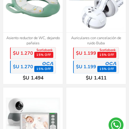
Asiento reductor de WC, dejando
Auriculares con cancelación de
pañales
ruido Buba
$U 1.270
$U 1.199
15% OFF
15% OFF
$U 1.270
$U 1.199
15% OFF
15% OFF
$U 1.494
$U 1.411