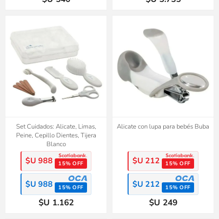
Set Cuidados: Alicate, Limas,
Alicate con lupa para bebés Buba
Peine, Cepillo Dientes, Tijera
Blanco
$U 988
$U 212
15% OFF
15% OFF
$U 988
$U 212
15% OFF
15% OFF
$U 1.162
$U 249