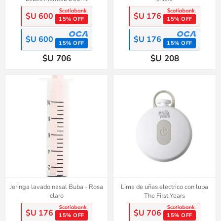
$U 600
$U 176
15% OFF
15% OFF
$U 600
$U 176
15% OFF
15% OFF
$U 706
$U 208
Jeringa lavado nasal Buba - Rosa
Lima de uñas electrico con lupa
claro
The First Years
$U 176
$U 706
15% OFF
15% OFF