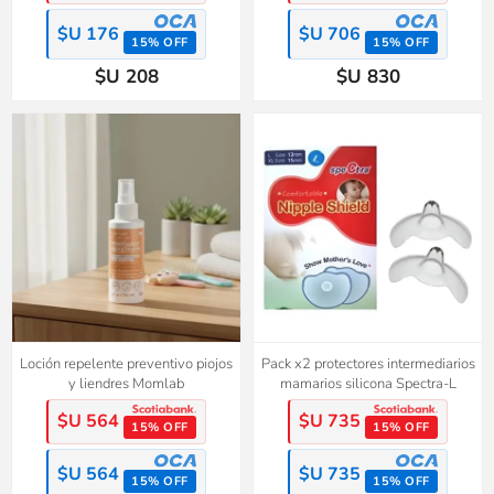
$U 176
$U 706
15% OFF
15% OFF
$U 208
$U 830
Loción repelente preventivo piojos
Pack x2 protectores intermediarios
y liendres Momlab
mamarios silicona Spectra-L
$U 564
$U 735
15% OFF
15% OFF
$U 564
$U 735
15% OFF
15% OFF