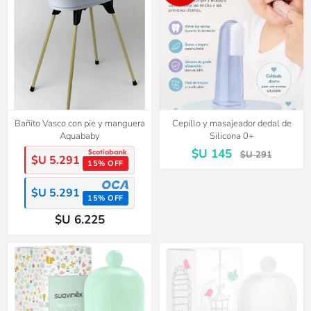
Bañito Vasco con pie y manguera
Cepillo y masajeador dedal de
Aquababy
Silicona 0+
$U 145
$U 291
$U 5.291
15% OFF
$U 5.291
15% OFF
$U 6.225