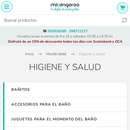
☎
092818189
-
098712217
Horarios lunes a viernes de 9 a 19 y sábados 10:30 a 14:30 hs
Disfrutá de un 15% de descuento todos los días con Scotiabank y OCA
Inicio
Mundo bebé
Higiene y salud
HIGIENE Y SALUD
BAÑITOS
ACCESORIOS PARA EL BAÑO
JUGUETES PARA EL MOMENTO DEL BAÑO