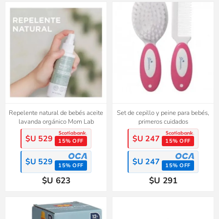
Repelente natural de bebés aceite
Set de cepillo y peine para bebés,
lavanda orgánico Mom Lab
primeros cuidados
$U 529
$U 247
15% OFF
15% OFF
$U 529
$U 247
15% OFF
15% OFF
$U 623
$U 291