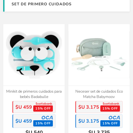
SET DE PRIMERO CUIDADOS
Minikit de primeros cuidados para
Neceser set de cuidados Eco
bebés Badabulle
Matcha Babymoov
$U 459
$U 3.175
15% OFF
15% OFF
$U 459
$U 3.175
15% OFF
15% OFF
$U 540
$U 3.735