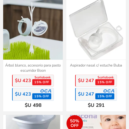
Árbol blanco, accesorio para pasto
Aspirador nasal c/ estuche Buba
escurridor Boon
$U 423
$U 247
15% OFF
15% OFF
$U 423
$U 247
15% OFF
15% OFF
$U 498
$U 291
50%
OFF