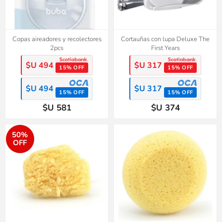
Copas aireadores y recolectores
Cortauñas con lupa Deluxe The
2pcs
First Years
$U 494
$U 317
15% OFF
15% OFF
$U 494
$U 317
15% OFF
15% OFF
$U 581
$U 374
50%
OFF