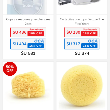
Copas aireadores y recolectores
Cortauñas con lupa Deluxe The
2pcs
First Years
$U 436
$U 280
25% OFF
25% OFF
$U 494
$U 317
15% OFF
15% OFF
$U 581
$U 374
50%
OFF