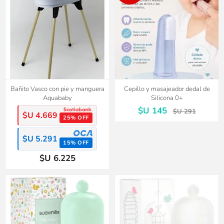
Bañito Vasco con pie y manguera
Cepillo y masajeador dedal de
Aquababy
Silicona 0+
$U 145
$U 291
$U 4.669
25% OFF
$U 5.291
15% OFF
$U 6.225