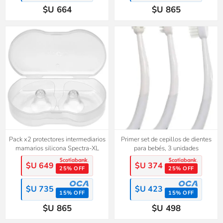
$U 664
$U 865
Pack x2 protectores intermediarios
Primer set de cepillos de dientes
mamarios silicona Spectra-XL
para bebés, 3 unidades
$U 649
$U 374
25% OFF
25% OFF
$U 735
$U 423
15% OFF
15% OFF
$U 865
$U 498