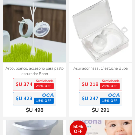
Árbol blanco, accesorio para pasto
Aspirador nasal c/ estuche Buba
escurridor Boon
$U 374
$U 218
25% OFF
25% OFF
$U 423
$U 247
15% OFF
15% OFF
$U 498
$U 291
50%
OFF