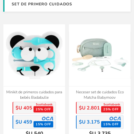
SET DE PRIMERO CUIDADOS
Minikit de primeros cuidados para
Neceser set de cuidados Eco
bebés Badabulle
Matcha Babymoov
$U 405
$U 2.801
25% OFF
25% OFF
$U 459
$U 3.175
15% OFF
15% OFF
$U 540
$U 3.735