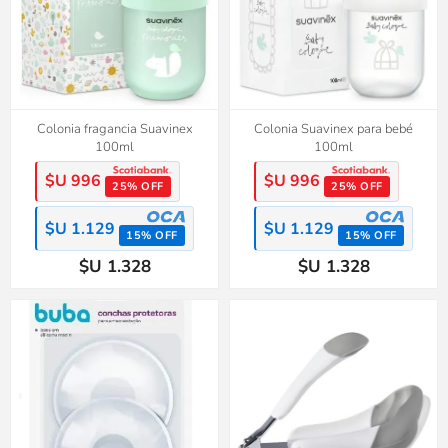
Colonia fragancia Suavinex
Colonia Suavinex para bebé
100ml
100ml
$U 996
$U 996
25% OFF
25% OFF
$U 1.129
$U 1.129
15% OFF
15% OFF
$U 1.328
$U 1.328