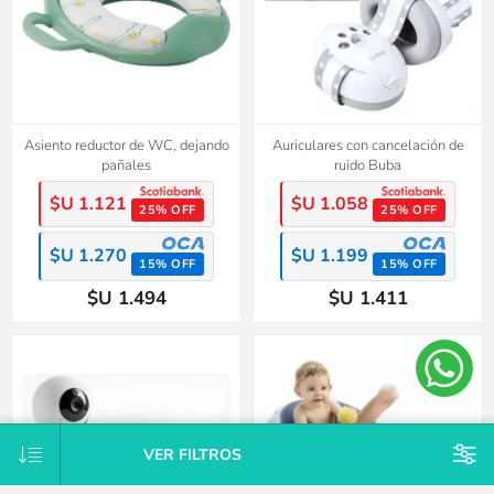
Asiento reductor de WC, dejando
Auriculares con cancelación de
pañales
ruido Buba
$U 1.121
$U 1.058
25% OFF
25% OFF
$U 1.270
$U 1.199
15% OFF
15% OFF
$U 1.494
$U 1.411
VER FILTROS