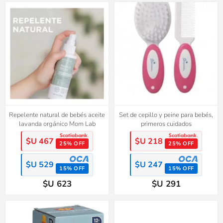
Repelente natural de bebés aceite
Set de cepillo y peine para bebés,
lavanda orgánico Mom Lab
primeros cuidados
$U 467
$U 218
25% OFF
25% OFF
$U 529
$U 247
15% OFF
15% OFF
$U 623
$U 291