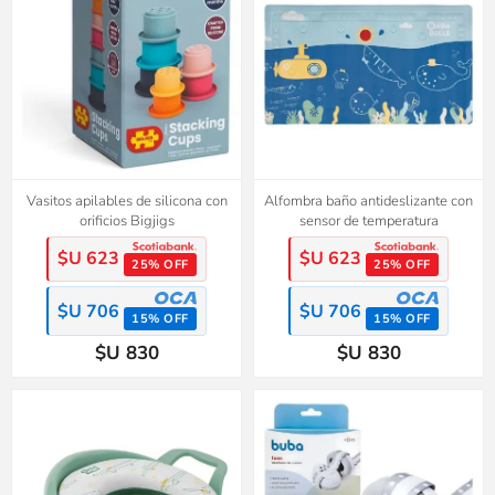
Vasitos apilables de silicona con
Alfombra baño antideslizante con
orificios Bigjigs
sensor de temperatura
$U 623
$U 623
25% OFF
25% OFF
$U 706
$U 706
15% OFF
15% OFF
$U 830
$U 830