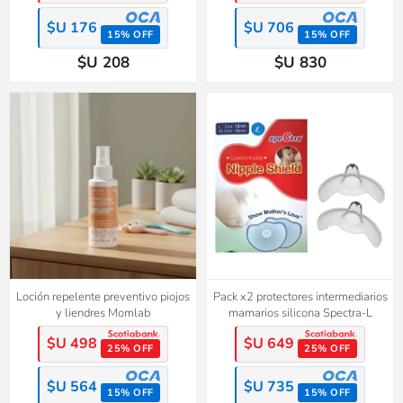
$U 176
$U 706
15% OFF
15% OFF
$U 208
$U 830
Loción repelente preventivo piojos
Pack x2 protectores intermediarios
y liendres Momlab
mamarios silicona Spectra-L
$U 498
$U 649
25% OFF
25% OFF
$U 564
$U 735
15% OFF
15% OFF