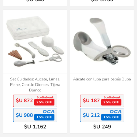
Set Cuidados: Alicate, Limas,
Alicate con lupa para bebés Buba
Peine, Cepillo Dientes, Tijera
Blanco
$U 872
$U 187
25% OFF
25% OFF
$U 988
$U 212
15% OFF
15% OFF
$U 1.162
$U 249