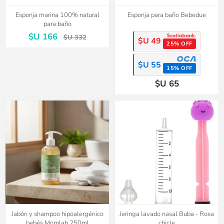
Esponja marina 100% natural
Esponja para baño Bebedue
para baño
$U 166
$U 332
$U 49
25% OFF
$U 55
15% OFF
$U 65
Jabón y shampoo hipoalergénico
Jeringa lavado nasal Buba - Rosa
bebés Momlab 250ml
chicle