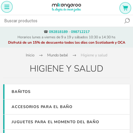
☎
092818189
-
098712217
Horarios lunes a viernes de 9 a 19 y sábados 10:30 a 14:30 hs
Disfrutá de un 15% de descuento todos los días con Scotiabank y OCA
Inicio
Mundo bebé
Higiene y salud
HIGIENE Y SALUD
BAÑITOS
ACCESORIOS PARA EL BAÑO
JUGUETES PARA EL MOMENTO DEL BAÑO