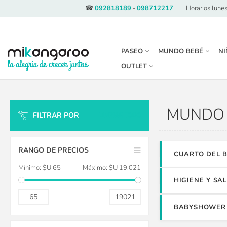
☎
092818189
-
098712217
·
Horarios lunes
PASEO
MUNDO BEBÉ
NI
OUTLET
MUNDO 
FILTRAR POR
LIMPIAR TODO
RANGO DE PRECIOS
CUARTO DEL 
Mínimo:
$U 65
Máximo:
$U 19.021
HIGIENE Y SA
65
19021
BABYSHOWER