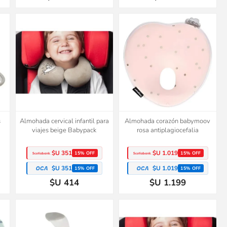
s
Almohada cervical infantil para
Almohada corazón babymoov
viajes beige Babypack
rosa antiplagiocefalia
$U 351
$U 1.019
15% OFF
15% OFF
$U 351
$U 1.019
15% OFF
15% OFF
$U 414
$U 1.199