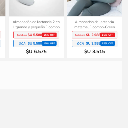
Almohadón de lactancia 2 en
Almohadón de lactancia
1:grande y pequeño Doomoo
maternal Doomoo-Green
$U 5.588
$U 2.988
15% OFF
15% OFF
$U 5.588
$U 2.988
15% OFF
15% OFF
$U 6.575
$U 3.515
a
Asiento con cinturón evolutivo
Asiento reductor de WC,
para bebés y niños Doomoo
dejando pañales