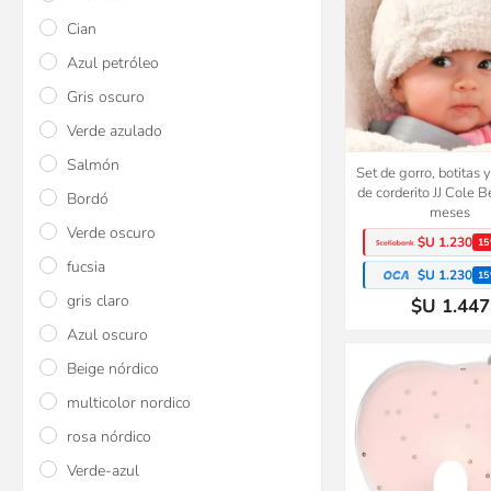
Cian
Azul petróleo
Gris oscuro
Verde azulado
Salmón
Set de gorro, botitas 
de corderito JJ Cole 
Bordó
meses
Verde oscuro
$U 1.230
15
fucsia
$U 1.230
15
gris claro
$U 1.447
Azul oscuro
Beige nórdico
multicolor nordico
rosa nórdico
Verde-azul