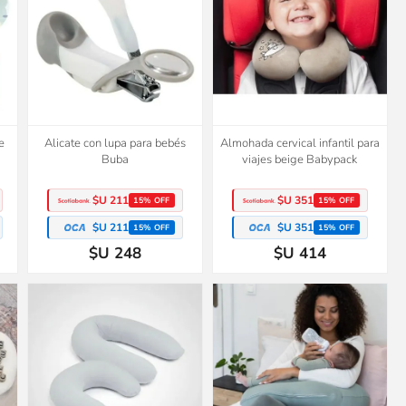
e
Alicate con lupa para bebés
Almohada cervical infantil para
Buba
viajes beige Babypack
$U 211
$U 351
15% OFF
15% OFF
$U 211
$U 351
15% OFF
15% OFF
$U 248
$U 414