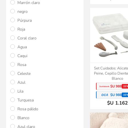
Marrón claro
negro
Púrpura
Roja
Coral claro
Agua
Caqui
Rosa
Set Cuidados: Alicate
Celeste
Peine, Cepillo Diente
Blanco
Azul
$U 988
15
Lila
$U 988
15
Turquesa
$U 1.162
Rosa pálido
Blanco
Azul claro