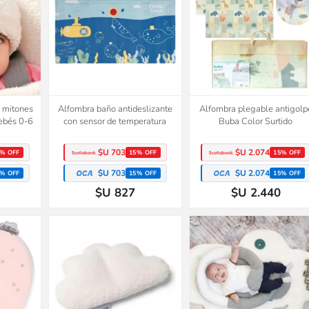
y mitones
Alfombra baño antideslizante
Alfombra plegable antigolp
Bebés 0-6
con sensor de temperatura
Buba Color Surtido
$U 703
$U 2.074
% OFF
15% OFF
15% OFF
$U 703
$U 2.074
% OFF
15% OFF
15% OFF
$U 827
$U 2.440