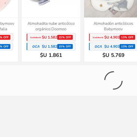
babymoov
Almohadita nube anticólico
Almohadòn anticòlicos
falia
orgánico Doomoo
Babymoov
$U 1.582
$U 4.903
% OFF
15% OFF
15% OFF
$U 1.582
$U 4.903
% OFF
15% OFF
15% OFF
$U 1.861
$U 5.769
tancia
Almohadón de lactancia
Árbol blanco, accesorio par
-Sand
maternal Doomoo-Terracota
pasto escurridor Boon