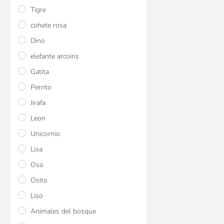
Tigre
$U 2.988
15
cohete rosa
$U 2.988
15
$U 3.515
Dino
elefante arcoiris
Gatita
Perrito
Jirafa
Leon
Unicornio
Lisa
Aspirador nasal c/ 
Oso
Buba
Osito
$U 246
15
Liso
$U 246
15
Animales del bosque
$U 289