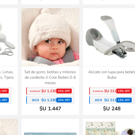
, Limas,
Set de gorro, botitas y mitones
Alicate con lupa para bebé
s, Tijera
de corderito JJ Cole Bebés 0-6
Buba
meses
$U 1.230
$U 211
% OFF
15% OFF
15% OFF
$U 1.230
$U 211
% OFF
15% OFF
15% OFF
$U 1.447
$U 248