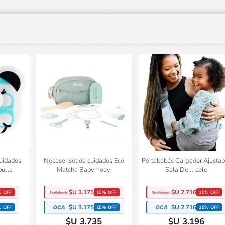
cuidados
Neceser set de cuidados Eco
Portabebés Cargador Ajustab
bulle
Matcha Babymoov
Sola De JJ cole
$U 3.175
$U 2.716
% OFF
15% OFF
15% OFF
$U 3.175
$U 2.716
% OFF
15% OFF
15% OFF
$U 3.735
$U 3.196