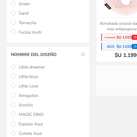
Green
Sand
Terracota
Almohada corazón 
rosa antiplagioce
Fucsia multi
$U 1.019
15
$U 1.019
15
NOMBRE DEL DISEÑO
$U 1.199
Little dreamer
Little boys
Little Love
Amiguitos
Arcoíris
MAGIC DINO
Espacio Azul
Almohadón de lac
Cohete Azul
maternal Doomoo