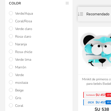
COLOR
Verde/Aqua
Coral/Rosa
Verde claro
Rosa claro
Naranja
Rosa chicle
Verde lima
Marrón
Verde
Minikit de primeros 
mostaza
para bebés Bada
Beige
$U 457
15
Gris
$U 457
15
Coral
$U 538