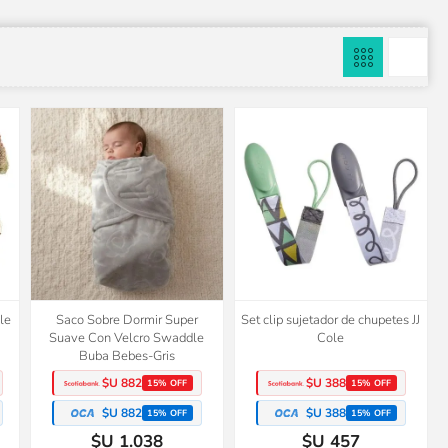
le
Saco Sobre Dormir Super
Set clip sujetador de chupetes JJ
Suave Con Velcro Swaddle
Cole
Buba Bebes-Gris
$U 882
$U 388
15% OFF
15% OFF
$U 882
$U 388
15% OFF
15% OFF
$U 1.038
$U 457