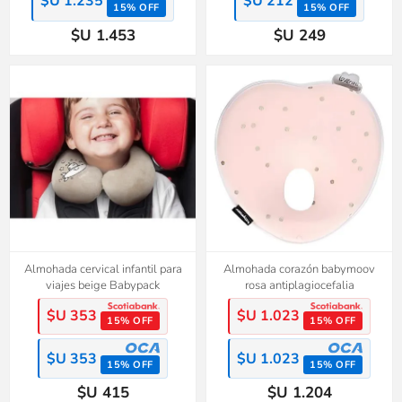
$U 1.235
$U 212
15% OFF
15% OFF
$U 1.453
$U 249
Almohada cervical infantil para
Almohada corazón babymoov
viajes beige Babypack
rosa antiplagiocefalia
$U 353
$U 1.023
15% OFF
15% OFF
$U 353
$U 1.023
15% OFF
15% OFF
$U 415
$U 1.204