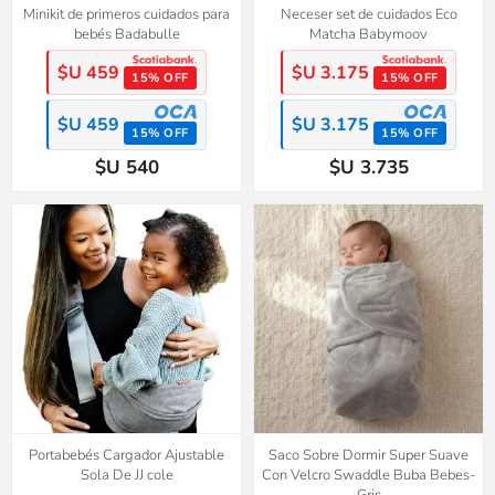
Minikit de primeros cuidados para
Neceser set de cuidados Eco
bebés Badabulle
Matcha Babymoov
$U 459
$U 3.175
15% OFF
15% OFF
$U 459
$U 3.175
15% OFF
15% OFF
$U 540
$U 3.735
Portabebés Cargador Ajustable
Saco Sobre Dormir Super Suave
Sola De JJ cole
Con Velcro Swaddle Buba Bebes-
Gris