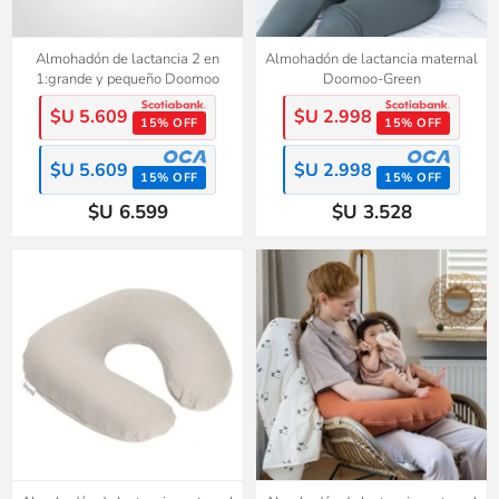
Almohadón de lactancia 2 en
Almohadón de lactancia maternal
1:grande y pequeño Doomoo
Doomoo-Green
$U 5.609
$U 2.998
15% OFF
15% OFF
$U 5.609
$U 2.998
15% OFF
15% OFF
$U 6.599
$U 3.528