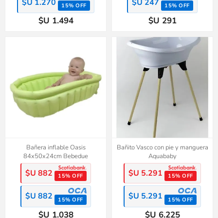
$U 1.270
$U 247
15% OFF
15% OFF
$U 1.494
$U 291
Bañera inflable Oasis
Bañito Vasco con pie y manguera
84x50x24cm Bebedue
Aquababy
$U 882
$U 5.291
15% OFF
15% OFF
$U 882
$U 5.291
15% OFF
15% OFF
$U 1.038
$U 6.225