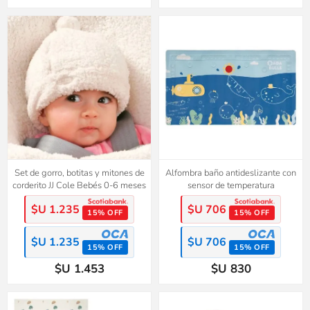
Set de gorro, botitas y mitones de
Alfombra baño antideslizante con
corderito JJ Cole Bebés 0-6 meses
sensor de temperatura
$U 1.235
$U 706
15% OFF
15% OFF
$U 1.235
$U 706
15% OFF
15% OFF
$U 1.453
$U 830