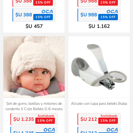
$U 388
$U 988
15% OFF
15% OFF
$U 388
$U 988
15% OFF
15% OFF
$U 457
$U 1.162
Set de gorro, botitas y mitones de
Alicate con lupa para bebés Buba
corderito JJ Cole Bebés 0-6 meses
$U 1.235
$U 212
15% OFF
15% OFF