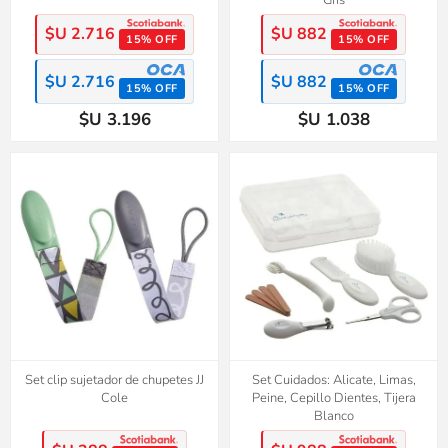
$U 2.716
$U 882
15% OFF
15% OFF
$U 2.716
$U 882
15% OFF
15% OFF
$U 3.196
$U 1.038
Set clip sujetador de chupetes JJ
Set Cuidados: Alicate, Limas,
Cole
Peine, Cepillo Dientes, Tijera
Blanco