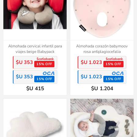
Almohada cervical infantil para
Almohada corazón babymoov
viajes beige Babypack
rosa antiplagiocefalia
$U 353
$U 1.023
15% OFF
15% OFF
$U 353
$U 1.023
15% OFF
15% OFF
$U 415
$U 1.204