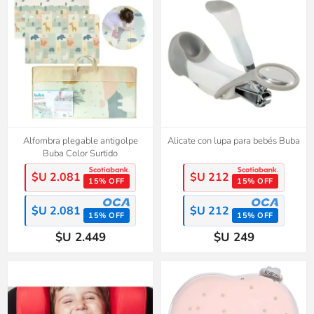
Alfombra plegable antigolpe
Alicate con lupa para bebés Buba
Buba Color Surtido
$U 2.081
$U 212
15% OFF
15% OFF
$U 2.081
$U 212
15% OFF
15% OFF
$U 2.449
$U 249