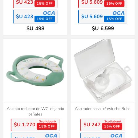
$U 423
$U 5.609
15% OFF
15% OFF
$U 423
$U 5.609
15% OFF
15% OFF
$U 498
$U 6.599
Asiento reductor de WC, dejando
Aspirador nasal c/ estuche Buba
pañales
$U 1.270
$U 247
15% OFF
15% OFF