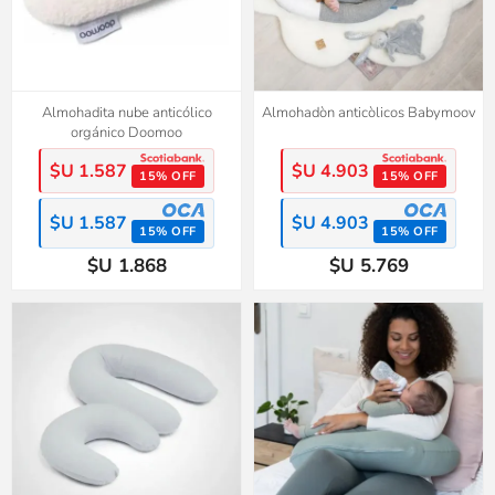
Almohadita nube anticólico
Almohadòn anticòlicos Babymoov
orgánico Doomoo
$U 1.587
$U 4.903
15% OFF
15% OFF
$U 1.587
$U 4.903
15% OFF
15% OFF
$U 1.868
$U 5.769