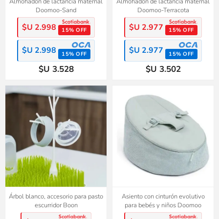
Almohadón de lactancia maternal
Almohadón de lactancia maternal
Doomoo-Sand
Doomoo-Terracota
$U 2.998
$U 2.977
15% OFF
15% OFF
$U 2.998
$U 2.977
15% OFF
15% OFF
$U 3.528
$U 3.502
Árbol blanco, accesorio para pasto
Asiento con cinturón evolutivo
escurridor Boon
para bebés y niños Doomoo