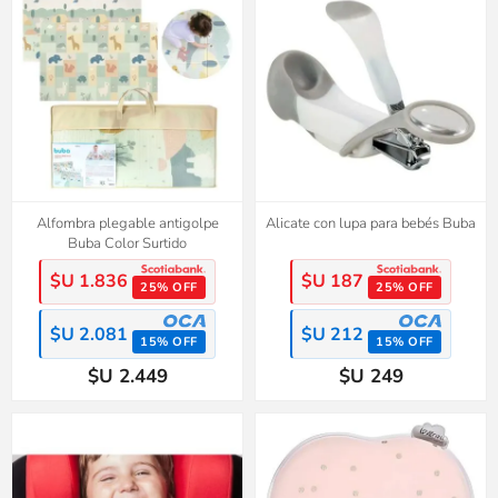
Alfombra plegable antigolpe
Alicate con lupa para bebés Buba
Buba Color Surtido
$U 1.836
$U 187
25% OFF
25% OFF
$U 2.081
$U 212
15% OFF
15% OFF
$U 2.449
$U 249