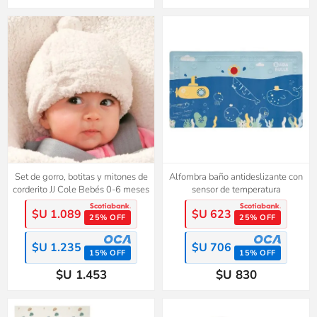
Set de gorro, botitas y mitones de
Alfombra baño antideslizante con
corderito JJ Cole Bebés 0-6 meses
sensor de temperatura
$U 1.089
$U 623
25% OFF
25% OFF
$U 1.235
$U 706
15% OFF
15% OFF
$U 1.453
$U 830