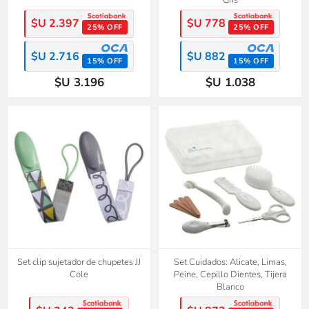
$U 2.397
$U 778
25% OFF
25% OFF
$U 2.716
$U 882
15% OFF
15% OFF
$U 3.196
$U 1.038
Set clip sujetador de chupetes JJ
Set Cuidados: Alicate, Limas,
Cole
Peine, Cepillo Dientes, Tijera
Blanco