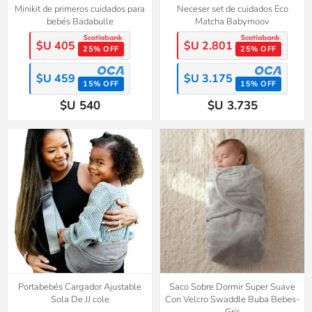
Minikit de primeros cuidados para
Neceser set de cuidados Eco
bebés Badabulle
Matcha Babymoov
$U 405
$U 2.801
25% OFF
25% OFF
$U 459
$U 3.175
15% OFF
15% OFF
$U 540
$U 3.735
Portabebés Cargador Ajustable
Saco Sobre Dormir Super Suave
Sola De JJ cole
Con Velcro Swaddle Buba Bebes-
Gris