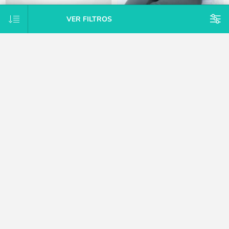
VER FILTROS
Almohadón de lactancia 2 en
Almohadón de lactancia maternal
1:grande y pequeño Doomoo
Doomoo-Green
$U 4.949
$U 2.646
25% OFF
25% OFF
$U 5.609
$U 2.998
15% OFF
15% OFF
$U 6.599
$U 3.528
CATEGORÍAS
MARCAS
ETIQUETAS POPULARES