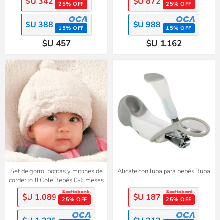
$U 342
$U 872
25% OFF
25% OFF
$U 388
$U 988
15% OFF
15% OFF
$U 457
$U 1.162
Set de gorro, botitas y mitones de
Alicate con lupa para bebés Buba
corderito JJ Cole Bebés 0-6 meses
$U 1.089
$U 187
25% OFF
25% OFF