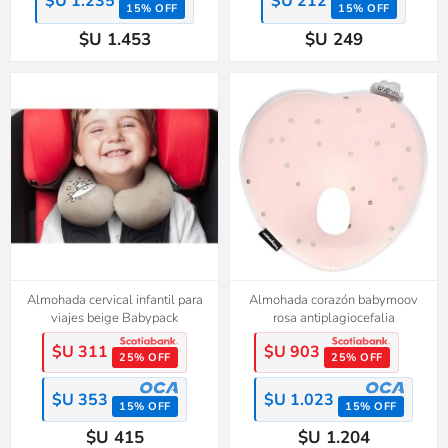
$U 1.235
$U 212
15% OFF
15% OFF
$U 1.453
$U 249
Almohada cervical infantil para
Almohada corazón babymoov
viajes beige Babypack
rosa antiplagiocefalia
$U 311
$U 903
25% OFF
25% OFF
$U 353
$U 1.023
15% OFF
15% OFF
$U 415
$U 1.204