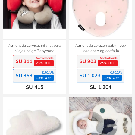
Almohada cervical infantil para
Almohada corazón babymoov
viajes beige Babypack
rosa antiplagiocefalia
$U 311
$U 903
25% OFF
25% OFF
$U 353
$U 1.023
15% OFF
15% OFF
$U 415
$U 1.204