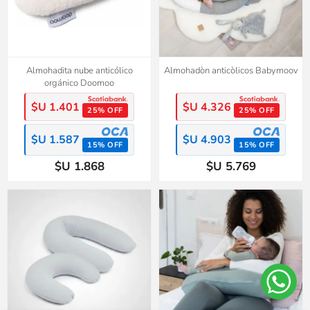
Almohadita nube anticólico
Almohadòn anticòlicos Babymoov
orgánico Doomoo
$U 1.401
$U 4.326
25% OFF
25% OFF
$U 1.587
$U 4.903
15% OFF
15% OFF
$U 1.868
$U 5.769