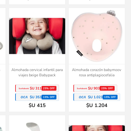
s
Almohada cervical infantil para
Almohada corazón babymoov
viajes beige Babypack
rosa antiplagiocefalia
$U 311
$U 903
25% OFF
25% OFF
$U 353
$U 1.023
15% OFF
15% OFF
$U 415
$U 1.204