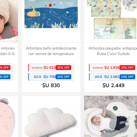
y mitones
Alfombra baño antideslizante
Alfombra plegable antigolp
Bebés 0-6
con sensor de temperatura
Buba Color Surtido
$U 623
$U 1.836
% OFF
25% OFF
25% OFF
$U 706
$U 2.081
% OFF
15% OFF
15% OFF
$U 830
$U 2.449