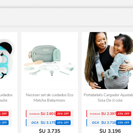
cuidados
Neceser set de cuidados Eco
Portabebés Cargador Ajustab
bulle
Matcha Babymoov
Sola De JJ cole
$U 2.801
$U 2.397
% OFF
25% OFF
25% OFF
$U 3.175
$U 2.716
% OFF
15% OFF
15% OFF
$U 3.735
$U 3.196