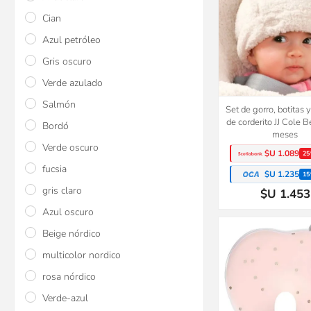
Cian
Azul petróleo
Gris oscuro
Verde azulado
Salmón
Set de gorro, botitas 
de corderito JJ Cole 
Bordó
meses
Verde oscuro
$U 1.089
25
fucsia
$U 1.235
15
gris claro
$U 1.453
Azul oscuro
Beige nórdico
multicolor nordico
rosa nórdico
Verde-azul