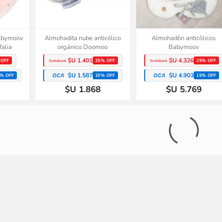
babymoov
Almohadita nube anticólico
Almohadòn anticòlicos
falia
orgánico Doomoo
Babymoov
$U 1.401
$U 4.326
 OFF
25% OFF
25% OFF
$U 1.587
$U 4.903
% OFF
15% OFF
15% OFF
$U 1.868
$U 5.769
tancia
Almohadón de lactancia
Árbol blanco, accesorio par
-Sand
maternal Doomoo-Terracota
pasto escurridor Boon