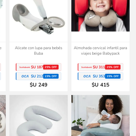
e
Alicate con lupa para bebés
Almohada cervical infantil para
Buba
viajes beige Babypack
$U 187
$U 311
25% OFF
25% OFF
$U 212
$U 353
15% OFF
15% OFF
$U 249
$U 415