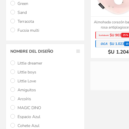
Green
Sand
Terracota
Almohada corazón 
rosa antiplagioce
Fucsia multi
$U 903
25%
$U 1.023
15
NOMBRE DEL DISEÑO
$U 1.204
Little dreamer
Little boys
Little Love
Amiguitos
Arcoíris
MAGIC DINO
Espacio Azul
Almohadón de lac
Cohete Azul
maternal Doomoo