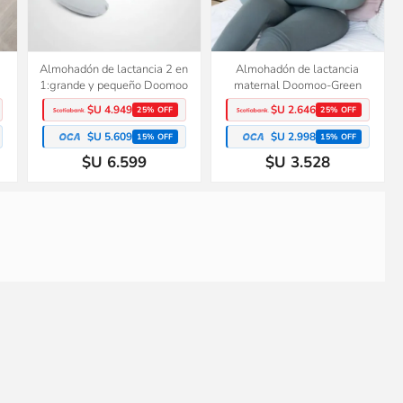
Almohadón de lactancia 2 en
Almohadón de lactancia
1:grande y pequeño Doomoo
maternal Doomoo-Green
$U 4.949
$U 2.646
25% OFF
25% OFF
$U 5.609
$U 2.998
15% OFF
15% OFF
$U 6.599
$U 3.528
a
Asiento con cinturón evolutivo
Asiento reductor de WC,
para bebés y niños Doomoo
dejando pañales