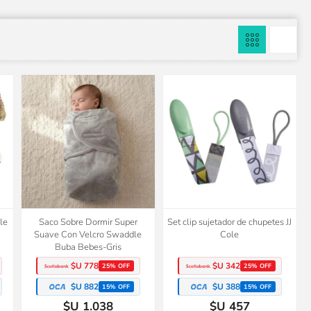
le
Saco Sobre Dormir Super
Set clip sujetador de chupetes JJ
Suave Con Velcro Swaddle
Cole
Buba Bebes-Gris
$U 778
$U 342
25% OFF
25% OFF
$U 882
$U 388
15% OFF
15% OFF
$U 1.038
$U 457