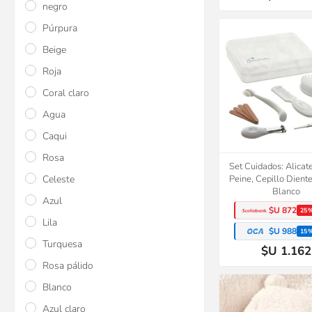
negro
Púrpura
Beige
Roja
Coral claro
Agua
Caqui
Rosa
Set Cuidados: Alicate
Celeste
Peine, Cepillo Diente
Blanco
Azul
$U 872
25
Lila
$U 988
15
Turquesa
$U 1.162
Rosa pálido
Blanco
Azul claro