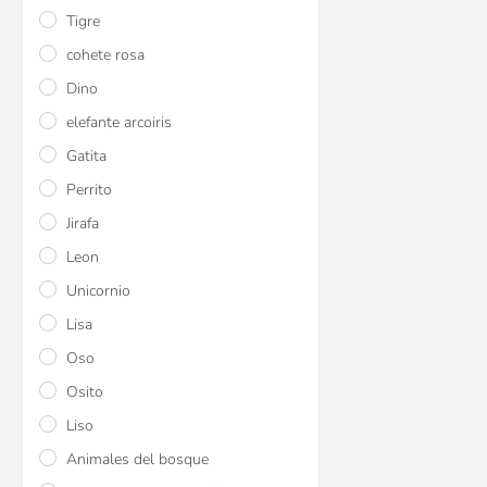
Tigre
$U 2.646
25
cohete rosa
$U 2.998
15
$U 3.528
Dino
elefante arcoiris
Gatita
Perrito
Jirafa
Leon
Unicornio
Lisa
Aspirador nasal c/ 
Oso
Buba
Osito
$U 218
25
Liso
$U 247
15
Animales del bosque
$U 291