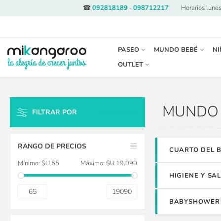
☎
092818189
-
098712217
·
Horarios lunes
PASEO
MUNDO BEBÉ
NI
OUTLET
MUNDO 
FILTRAR POR
LIMPIAR TODO
RANGO DE PRECIOS
CUARTO DEL 
Mínimo:
$U 65
Máximo:
$U 19.090
HIGIENE Y SA
65
19090
BABYSHOWER