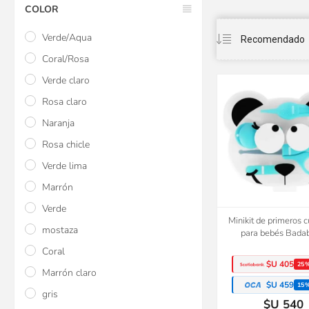
COLOR
Verde/Aqua
Coral/Rosa
Verde claro
Rosa claro
Naranja
Rosa chicle
Verde lima
Marrón
Verde
Minikit de primeros 
mostaza
para bebés Bada
Coral
$U 405
25
Marrón claro
$U 459
15
gris
$U 540