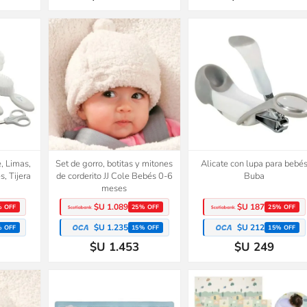
, Limas,
Set de gorro, botitas y mitones
Alicate con lupa para bebé
s, Tijera
de corderito JJ Cole Bebés 0-6
Buba
meses
$U 1.089
$U 187
% OFF
25% OFF
25% OFF
$U 1.235
$U 212
% OFF
15% OFF
15% OFF
$U 1.453
$U 249