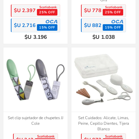
$U 2.397
$U 778
25% OFF
25% OFF
$U 2.716
$U 882
15% OFF
15% OFF
$U 3.196
$U 1.038
Set clip sujetador de chupetes JJ
Set Cuidados: Alicate, Limas,
Cole
Peine, Cepillo Dientes, Tijera
Blanco