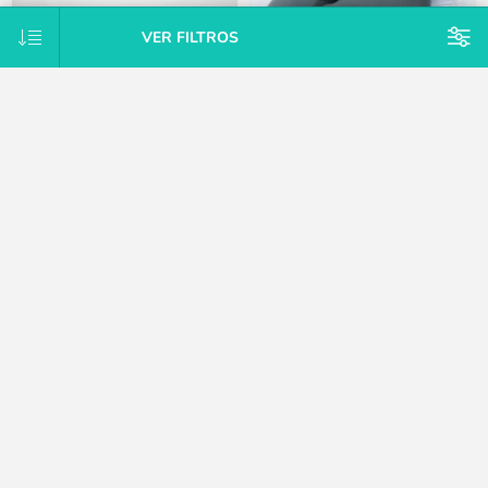
VER FILTROS
Almohadón de lactancia 2 en
Almohadón de lactancia maternal
1:grande y pequeño Doomoo
Doomoo-Green
$U 4.949
$U 2.646
25% OFF
25% OFF
$U 5.609
$U 2.998
15% OFF
15% OFF
$U 6.599
$U 3.528
CATEGORÍAS
MARCAS
ETIQUETAS POPULARES