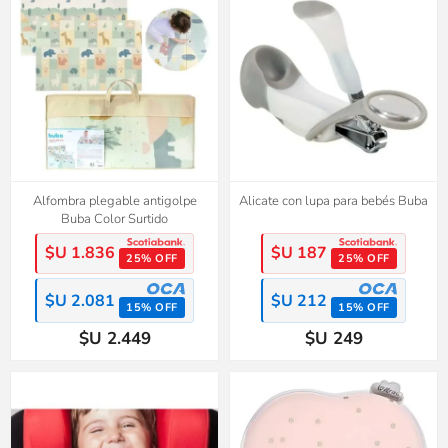
Alfombra plegable antigolpe
Alicate con lupa para bebés Buba
Buba Color Surtido
$U 1.836
$U 187
25% OFF
25% OFF
$U 2.081
$U 212
15% OFF
15% OFF
$U 2.449
$U 249