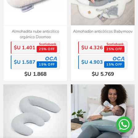
Almohadita nube anticólico
Almohadòn anticòlicos Babymoov
orgánico Doomoo
$U 1.401
$U 4.326
25% OFF
25% OFF
$U 1.587
$U 4.903
15% OFF
15% OFF
$U 1.868
$U 5.769