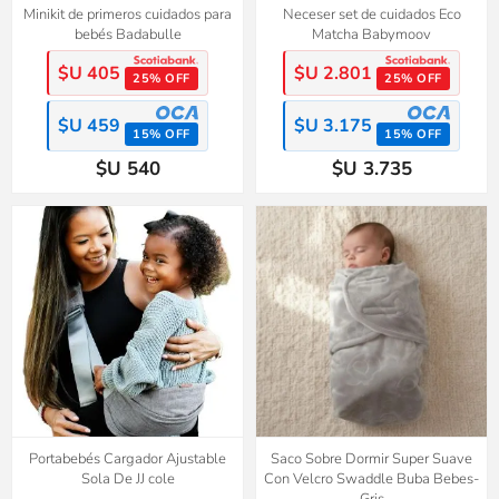
Minikit de primeros cuidados para
Neceser set de cuidados Eco
bebés Badabulle
Matcha Babymoov
$U 405
$U 2.801
25% OFF
25% OFF
$U 459
$U 3.175
15% OFF
15% OFF
$U 540
$U 3.735
Portabebés Cargador Ajustable
Saco Sobre Dormir Super Suave
Sola De JJ cole
Con Velcro Swaddle Buba Bebes-
Gris