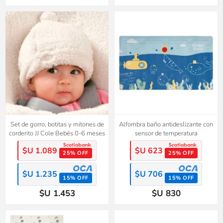
Set de gorro, botitas y mitones de
Alfombra baño antideslizante con
corderito JJ Cole Bebés 0-6 meses
sensor de temperatura
$U 1.089
$U 623
25% OFF
25% OFF
$U 1.235
$U 706
15% OFF
15% OFF
$U 1.453
$U 830