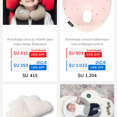
Almohada cervical infantil para
Almohada corazón babymoov
viajes beige Babypack
rosa antiplagiocefalia
$U 311
$U 903
25% OFF
25% OFF
$U 353
$U 1.023
15% OFF
15% OFF
$U 415
$U 1.204