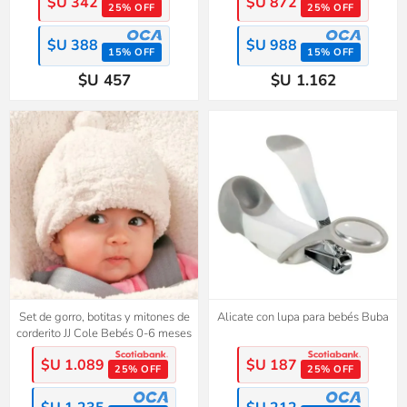
$U 342
$U 872
25% OFF
25% OFF
$U 388
$U 988
15% OFF
15% OFF
$U 457
$U 1.162
Set de gorro, botitas y mitones de
Alicate con lupa para bebés Buba
corderito JJ Cole Bebés 0-6 meses
$U 1.089
$U 187
25% OFF
25% OFF