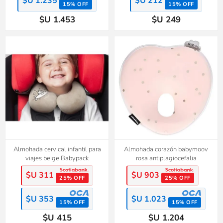
$U 1.235
$U 212
15% OFF
15% OFF
$U 1.453
$U 249
Almohada cervical infantil para
Almohada corazón babymoov
viajes beige Babypack
rosa antiplagiocefalia
$U 311
$U 903
25% OFF
25% OFF
$U 353
$U 1.023
15% OFF
15% OFF
$U 415
$U 1.204