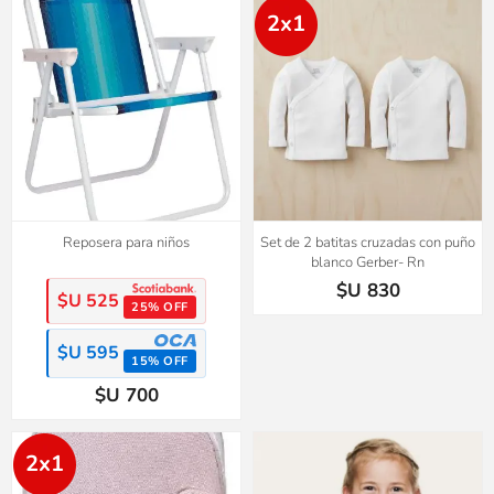
2x1
Reposera para niños
Set de 2 batitas cruzadas con puño
blanco Gerber- Rn
$U 830
$U 525
25% OFF
$U 595
15% OFF
$U 700
2x1