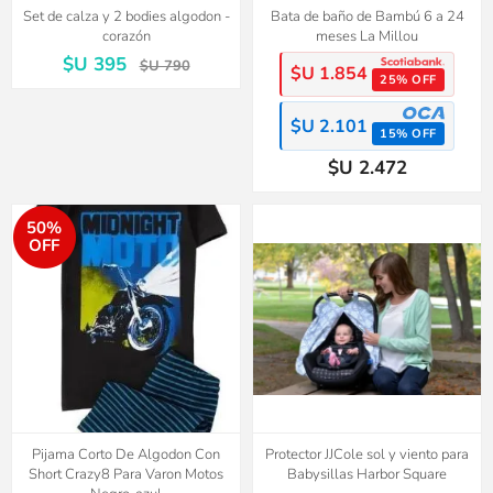
Set de calza y 2 bodies algodon -
Bata de baño de Bambú 6 a 24
corazón
meses La Millou
$U 395
$U 790
$U 1.854
25% OFF
$U 2.101
15% OFF
$U 2.472
50%
OFF
Pijama Corto De Algodon Con
Protector JJCole sol y viento para
Short Crazy8 Para Varon Motos
Babysillas Harbor Square