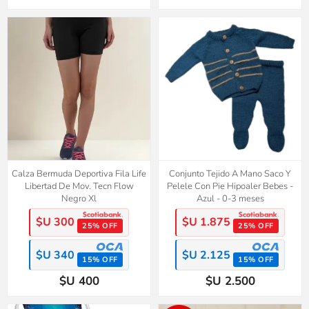
Calza Bermuda Deportiva Fila Life
Conjunto Tejido A Mano Saco Y
Libertad De Mov. Tecn Flow
Pelele Con Pie Hipoaler Bebes -
Negro Xl
Azul - 0-3 meses
$U 300
$U 1.875
25% OFF
25% OFF
$U 340
$U 2.125
15% OFF
15% OFF
$U 400
$U 2.500