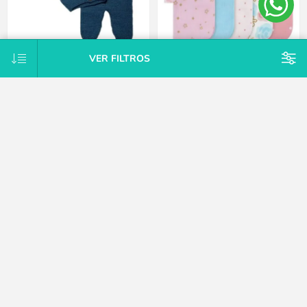
VER FILTROS
Conjunto Tejido A Mano Saco Y
Pack X10 toallitas de cola rosa
Pelele Con Pie Hipoaler Bebes -
Gerber
Azul - Recién nacido
$U 747
$U 1.875
25% OFF
$U 2.125
15% OFF
$U 2.500
CATEGORÍAS