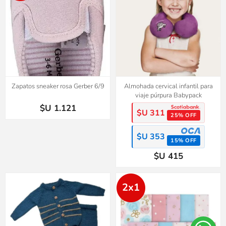
Zapatos sneaker rosa Gerber 6/9
Almohada cervical infantil para
viaje púrpura Babypack
$U 1.121
$U 311
25% OFF
$U 353
15% OFF
$U 415
2x1