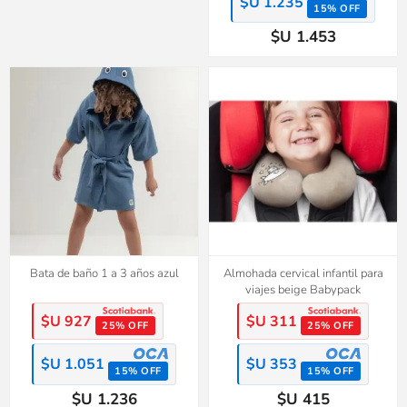
$U 1.235
15% OFF
$U 1.453
Bata de baño 1 a 3 años azul
Almohada cervical infantil para
viajes beige Babypack
$U 927
$U 311
25% OFF
25% OFF
$U 1.051
$U 353
15% OFF
15% OFF
$U 1.236
$U 415