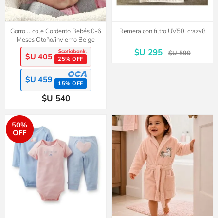
Gorro JJ cole Corderito Bebés 0-6
Remera con filtro UV50, crazy8
Meses Otoño/invierno Beige
$U 295
$U 590
$U 405
25% OFF
$U 459
15% OFF
$U 540
50%
OFF