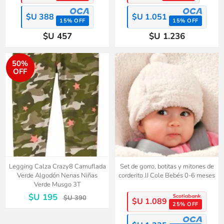
$U 388
$U 1.051
15% OFF
15% OFF
$U 457
$U 1.236
50%
OFF
Legging Calza Crazy8 Camuflada
Set de gorro, botitas y mitones de
Verde Algodón Nenas Niñas
corderito JJ Cole Bebés 0-6 meses
Verde Musgo 3T
$U 195
$U 390
$U 1.089
25% OFF