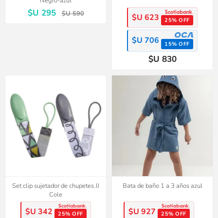
Negro-azul
$U 295
$U 590
$U 623
25% OFF
$U 706
15% OFF
$U 830
Set clip sujetador de chupetes JJ
Bata de baño 1 a 3 años azul
Cole
$U 342
$U 927
25% OFF
25% OFF