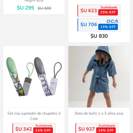
Negro-azul
$U 295
$U 590
$U 623
25% OFF
$U 706
15% OFF
$U 830
Set clip sujetador de chupetes JJ
Bata de baño 1 a 3 años azul
Cole
$U 342
$U 927
25% OFF
25% OFF