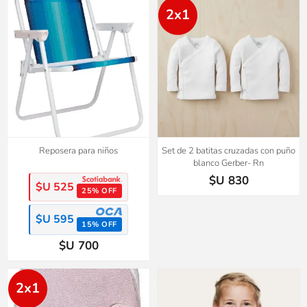
2x1
Reposera para niños
Set de 2 batitas cruzadas con puño
blanco Gerber- Rn
$U 830
$U 525
25% OFF
$U 595
15% OFF
$U 700
2x1