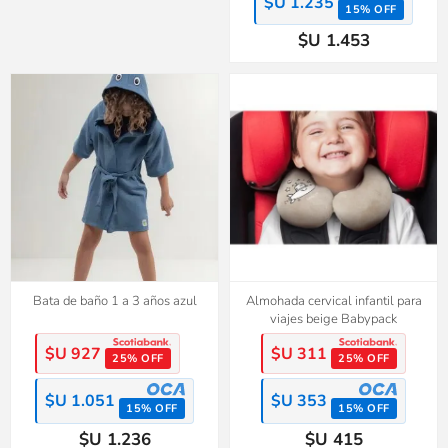
$U 1.235
15% OFF
$U 1.453
Bata de baño 1 a 3 años azul
Almohada cervical infantil para
viajes beige Babypack
$U 927
$U 311
25% OFF
25% OFF
$U 1.051
$U 353
15% OFF
15% OFF
$U 1.236
$U 415