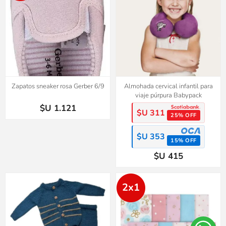
Zapatos sneaker rosa Gerber 6/9
Almohada cervical infantil para
viaje púrpura Babypack
$U 1.121
$U 311
25% OFF
$U 353
15% OFF
$U 415
2x1