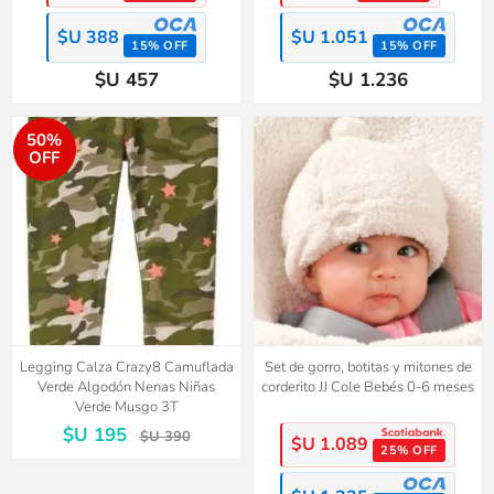
$U 388
$U 1.051
15% OFF
15% OFF
$U 457
$U 1.236
50%
OFF
Legging Calza Crazy8 Camuflada
Set de gorro, botitas y mitones de
Verde Algodón Nenas Niñas
corderito JJ Cole Bebés 0-6 meses
Verde Musgo 3T
$U 195
$U 390
$U 1.089
25% OFF