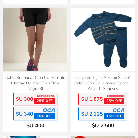
Calza Bermuda Deportiva Fila Life
Conjunto Tejido A Mano Saco Y
Libertad De Mov. Tecn Flow
Pelele Con Pie Hipoaler Bebes -
Negro Xl
Azul - 0-3 meses
$U 300
$U 1.875
25% OFF
25% OFF
$U 340
$U 2.125
15% OFF
15% OFF
$U 400
$U 2.500