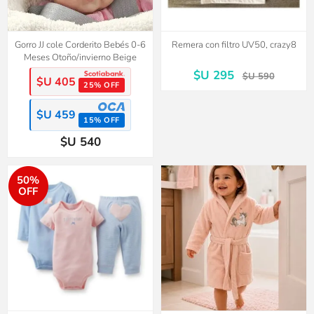
Gorro JJ cole Corderito Bebés 0-6
Remera con filtro UV50, crazy8
Meses Otoño/invierno Beige
$U 295
$U 590
$U 405
25% OFF
$U 459
15% OFF
$U 540
50%
OFF