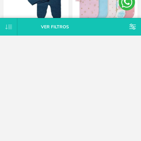
VER FILTROS
Conjunto Tejido A Mano Saco Y
Pack X10 toallitas de cola rosa
Pelele Con Pie Hipoaler Bebes -
Gerber
Azul - Recién nacido
$U 747
$U 1.875
25% OFF
$U 2.125
15% OFF
$U 2.500
CATEGORÍAS