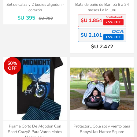
Set de calza y 2 bodies algodon -
Bata de baño de Bambú 6 a 24
corazón
meses La Millou
$U 395
$U 790
$U 1.854
25% OFF
$U 2.101
15% OFF
$U 2.472
50%
OFF
Pijama Corto De Algodon Con
Protector JJCole sol y viento para
Short Crazy8 Para Varon Motos
Babysillas Harbor Square