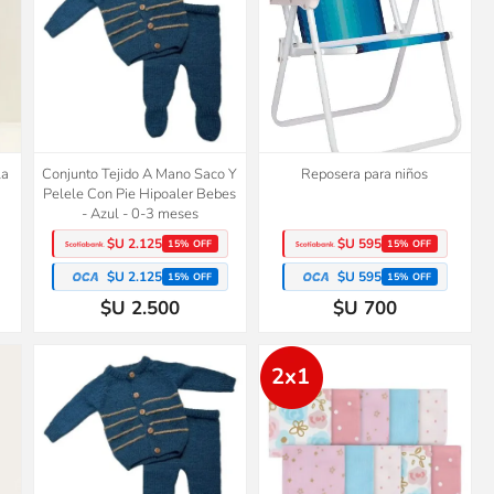
la
Conjunto Tejido A Mano Saco Y
Reposera para niños
Pelele Con Pie Hipoaler Bebes
- Azul - 0-3 meses
$U 2.125
$U 595
15% OFF
15% OFF
$U 2.125
$U 595
15% OFF
15% OFF
$U 2.500
$U 700
2x1