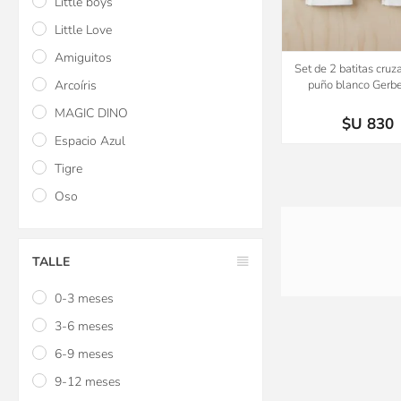
Little boys
Little Love
Amiguitos
Set de 2 batitas cruz
Arcoíris
puño blanco Gerbe
MAGIC DINO
$U 830
Espacio Azul
Tigre
Oso
TALLE
0-3 meses
3-6 meses
6-9 meses
9-12 meses
Almohada cervical Infa