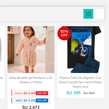
50%
OFF
don
Bata de baño de Bambú 6 a 24
Pijama Corto De Algodon Con
meses La Millou
Short Crazy8 Para Varon Motos
Negro-azul
$U 295
$U 590
$U 2.101
15% OFF
$U 2.101
15% OFF
$U 2.472