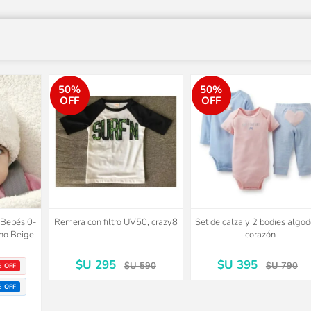
50%
50%
OFF
OFF
o Bebés 0-
Remera con filtro UV50, crazy8
Set de calza y 2 bodies algo
no Beige
- corazón
$U 295
$U 395
$U 590
$U 790
% OFF
% OFF