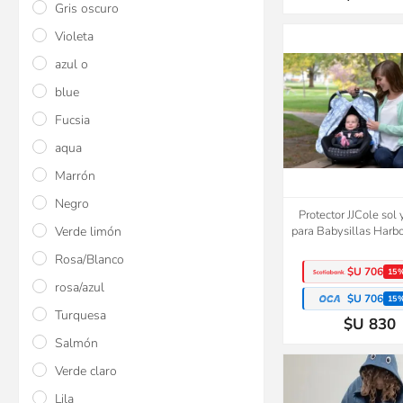
Gris oscuro
Violeta
azul o
blue
Fucsia
aqua
Marrón
Negro
Protector JJCole sol 
Verde limón
para Babysillas Harb
Rosa/Blanco
$U 706
15
rosa/azul
$U 706
15
Turquesa
$U 830
Salmón
Verde claro
Lila