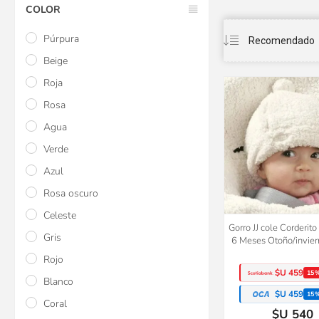
COLOR
Púrpura
Beige
Roja
Rosa
Agua
Verde
Azul
Rosa oscuro
Celeste
Gorro JJ cole Corderit
Gris
6 Meses Otoño/invier
Rojo
$U 459
15
Blanco
$U 459
15
Coral
$U 540