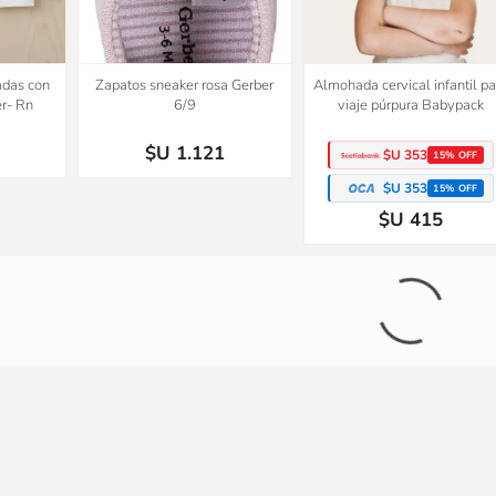
adas con
Zapatos sneaker rosa Gerber
Almohada cervical infantil pa
r- Rn
6/9
viaje púrpura Babypack
$U 1.121
$U 353
15% OFF
$U 353
15% OFF
$U 415
ntil para
Conjunto Tejido A Mano Saco Y
Set x3 remeras manga cort