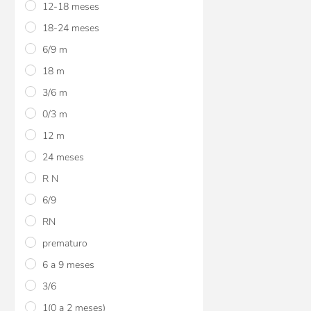
12-18 meses
viajes roja Baby
18-24 meses
$U 353
15
6/9 m
$U 353
15
18 m
$U 415
3/6 m
0/3 m
12 m
24 meses
R N
6/9
RN
prematuro
Pijamas con pie pola
6 a 9 meses
3/6
$U 670
15
1(0 a 2 meses)