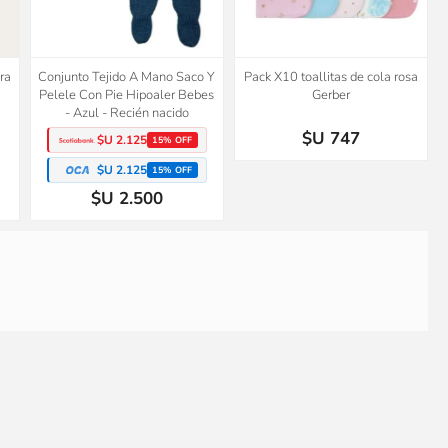
ra
Conjunto Tejido A Mano Saco Y
Pack X10 toallitas de cola rosa
Pelele Con Pie Hipoaler Bebes
Gerber
- Azul - Recién nacido
$U 747
$U 2.125
15% OFF
$U 2.125
15% OFF
$U 2.500
a
Short camuflaje beige Crazy8
Conjunto Tejido A Mano Saco Y