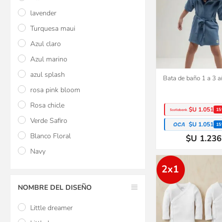
lavender
Turquesa maui
Azul claro
Azul marino
azul splash
Bata de baño 1 a 3 a
rosa pink bloom
Rosa chicle
$U 1.051
15
Verde Safiro
$U 1.051
15
Blanco Floral
$U 1.236
Navy
2x1
NOMBRE DEL DISEÑO
Little dreamer