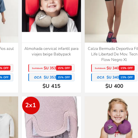
ños azul
Almohada cervical infantil para
Calza Bermuda Deportiva Fi
viajes beige Babypack
Life Libertad De Mov. Tecn
Flow Negro Xl
$U 353
$U 340
% OFF
15% OFF
15% OFF
$U 353
$U 340
% OFF
15% OFF
15% OFF
$U 415
$U 400
2x1