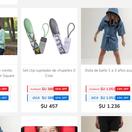
y viento
Set clip sujetador de chupetes JJ
Bata de baño 1 a 3 años azu
or Square
Cole
$U 388
$U 1.051
% OFF
15% OFF
15% OFF
$U 388
$U 1.051
% OFF
15% OFF
15% OFF
$U 457
$U 1.236