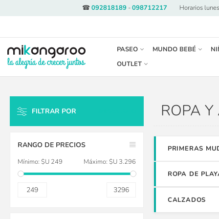
☎
092818189
-
098712217
·
Horarios lunes
PASEO
MUNDO BEBÉ
NI
OUTLET
ROPA Y
FILTRAR POR
LIMPIAR TODO
RANGO DE PRECIOS
PRIMERAS MU
Mínimo:
$U 249
Máximo:
$U 3.296
ROPA DE PLAY
249
3296
CALZADOS