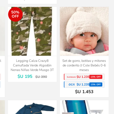
50%
OFF
l
Legging Calza Crazy8
Set de gorro, botitas y mitones
Camuflada Verde Algodón
de corderito JJ Cole Bebés 0-6
Nenas Niñas Verde Musgo 3T
meses
$U 195
$U 390
$U 1.235
15% OFF
$U 1.235
15% OFF
$U 1.453