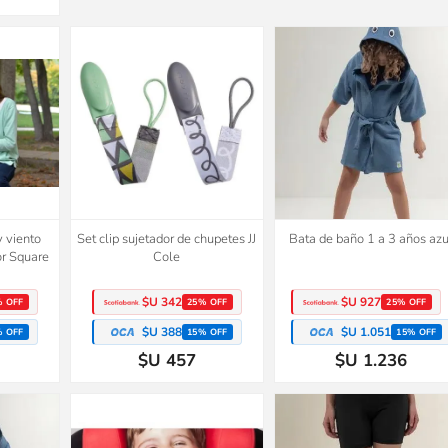
y viento
Set clip sujetador de chupetes JJ
Bata de baño 1 a 3 años azu
or Square
Cole
$U 342
$U 927
% OFF
25% OFF
25% OFF
$U 388
$U 1.051
% OFF
15% OFF
15% OFF
$U 457
$U 1.236