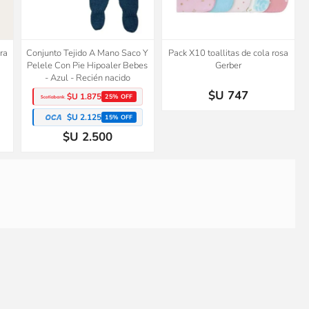
ra
Conjunto Tejido A Mano Saco Y
Pack X10 toallitas de cola rosa
Pelele Con Pie Hipoaler Bebes
Gerber
- Azul - Recién nacido
$U 747
$U 1.875
25% OFF
$U 2.125
15% OFF
$U 2.500