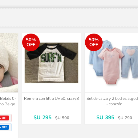
50%
50%
OFF
OFF
o Bebés 0-
Remera con filtro UV50, crazy8
Set de calza y 2 bodies algo
no Beige
- corazón
$U 295
$U 395
$U 590
$U 790
% OFF
% OFF