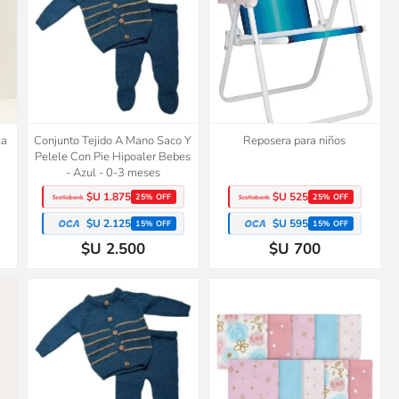
la
Conjunto Tejido A Mano Saco Y
Reposera para niños
Pelele Con Pie Hipoaler Bebes
- Azul - 0-3 meses
$U 1.875
$U 525
25% OFF
25% OFF
$U 2.125
$U 595
15% OFF
15% OFF
$U 2.500
$U 700
2x1