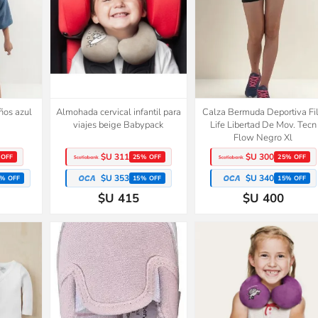
ños azul
Almohada cervical infantil para
Calza Bermuda Deportiva Fi
viajes beige Babypack
Life Libertad De Mov. Tecn
Flow Negro Xl
$U 311
$U 300
 OFF
25% OFF
25% OFF
$U 353
$U 340
% OFF
15% OFF
15% OFF
$U 415
$U 400
2x1