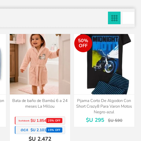
50%
OFF
don
Bata de baño de Bambú 6 a 24
Pijama Corto De Algodon Con
meses La Millou
Short Crazy8 Para Varon Motos
Negro-azul
$U 295
$U 590
$U 1.854
25% OFF
$U 2.101
15% OFF
$U 2.472