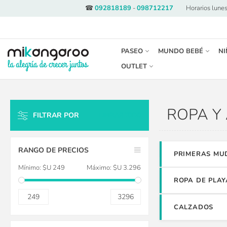
☎
092818189
-
098712217
·
Horarios lunes
PASEO
MUNDO BEBÉ
NI
OUTLET
ROPA Y
FILTRAR POR
LIMPIAR TODO
RANGO DE PRECIOS
PRIMERAS MU
Mínimo:
$U 249
Máximo:
$U 3.296
ROPA DE PLAY
249
3296
CALZADOS