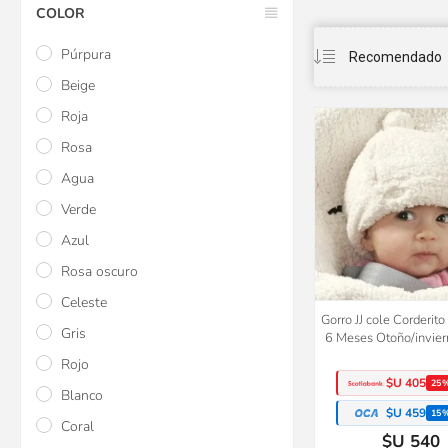
COLOR
Púrpura
Beige
Roja
Rosa
Agua
Verde
Azul
Rosa oscuro
Celeste
Gorro JJ cole Corderit
Gris
6 Meses Otoño/invier
Rojo
$U 405
25
Blanco
$U 459
15
Coral
$U 540