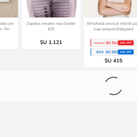
adas con
Zapatos sneaker rosa Gerber
Almohada cervical infantil pa
r- Rn
6/9
viaje púrpura Babypack
$U 1.121
$U 311
25% OFF
$U 353
15% OFF
$U 415