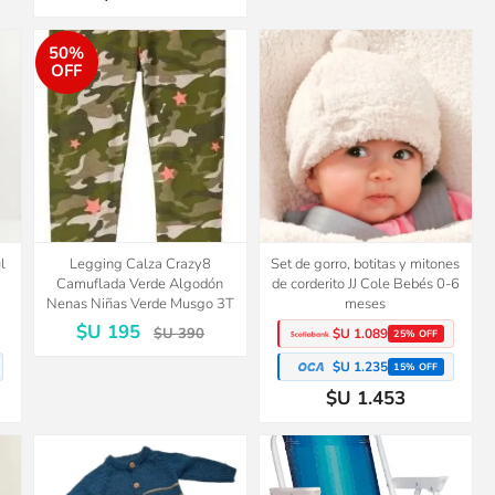
50%
OFF
l
Legging Calza Crazy8
Set de gorro, botitas y mitones
Camuflada Verde Algodón
de corderito JJ Cole Bebés 0-6
Nenas Niñas Verde Musgo 3T
meses
$U 195
$U 390
$U 1.089
25% OFF
$U 1.235
15% OFF
$U 1.453