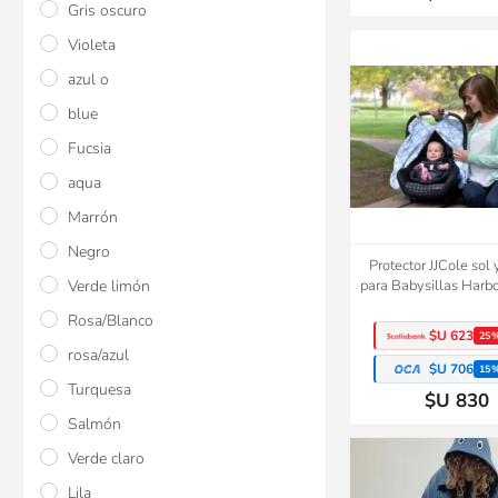
Gris oscuro
Violeta
azul o
blue
Fucsia
aqua
Marrón
Negro
Protector JJCole sol 
Verde limón
para Babysillas Harb
Rosa/Blanco
$U 623
25
rosa/azul
$U 706
15
Turquesa
$U 830
Salmón
Verde claro
Lila