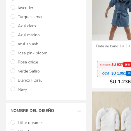
lavender
Turquesa maui
Azul claro
Azul marino
azul splash
Bata de baño 1 a 3 a
rosa pink bloom
Rosa chicle
$U 927
25%
Verde Safiro
$U 1.051
15
Blanco Floral
$U 1.236
Navy
2x1
NOMBRE DEL DISEÑO
Little dreamer