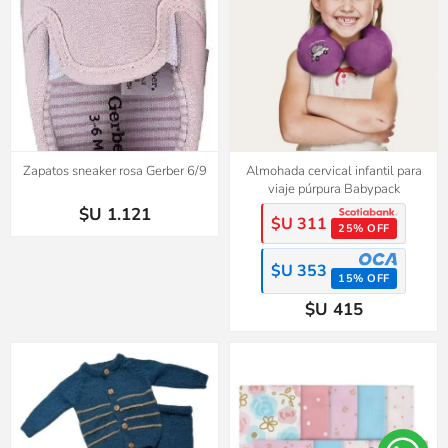
Zapatos sneaker rosa Gerber 6/9
Almohada cervical infantil para
viaje púrpura Babypack
$U 1.121
$U 311
25% OFF
$U 353
15% OFF
$U 415
2x1