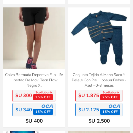
Calza Bermuda Deportiva Fila Life
Conjunto Tejido A Mano Saco Y
Libertad De Mov. Tecn Flow
Pelele Con Pie Hipoaler Bebes -
Negro Xl
Azul - 0-3 meses
$U 300
$U 1.875
25% OFF
25% OFF
$U 340
$U 2.125
15% OFF
15% OFF
$U 400
$U 2.500