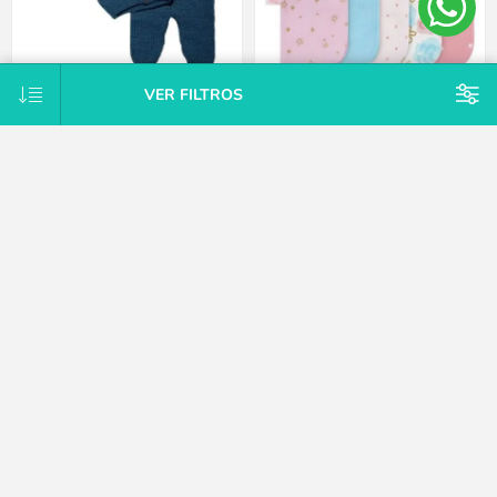
VER FILTROS
Conjunto Tejido A Mano Saco Y
Pack X10 toallitas de cola rosa
Pelele Con Pie Hipoaler Bebes -
Gerber
Azul - Recién nacido
$U 747
$U 1.875
25% OFF
$U 2.125
15% OFF
$U 2.500
CATEGORÍAS