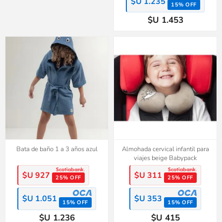
$U 1.235
15% OFF
$U 1.453
Bata de baño 1 a 3 años azul
Almohada cervical infantil para
viajes beige Babypack
$U 927
$U 311
25% OFF
25% OFF
$U 1.051
$U 353
15% OFF
15% OFF
$U 1.236
$U 415