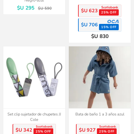
Negro-azul
$U 295
$U 590
$U 623
25% OFF
$U 706
15% OFF
$U 830
Set clip sujetador de chupetes JJ
Bata de baño 1 a 3 años azul
Cole
$U 342
$U 927
25% OFF
25% OFF