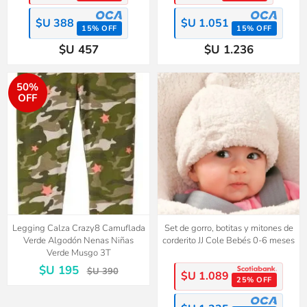
$U 388
$U 1.051
15% OFF
15% OFF
$U 457
$U 1.236
50%
OFF
Legging Calza Crazy8 Camuflada
Set de gorro, botitas y mitones de
Verde Algodón Nenas Niñas
corderito JJ Cole Bebés 0-6 meses
Verde Musgo 3T
$U 195
$U 390
$U 1.089
25% OFF