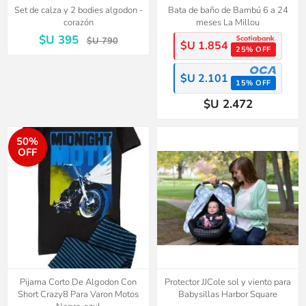
Set de calza y 2 bodies algodon -
Bata de baño de Bambú 6 a 24
corazón
meses La Millou
$U 395
$U 790
$U 1.854
25% OFF
$U 2.101
15% OFF
$U 2.472
50%
OFF
Pijama Corto De Algodon Con
Protector JJCole sol y viento para
Short Crazy8 Para Varon Motos
Babysillas Harbor Square