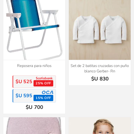
2x1
Reposera para niños
Set de 2 batitas cruzadas con puño
blanco Gerber- Rn
$U 830
$U 525
25% OFF
$U 595
15% OFF
$U 700
2x1