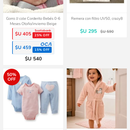
Gorro JJ cole Corderito Bebés 0-6
Remera con filtro UV50, crazy8
Meses Otoño/invierno Beige
$U 295
$U 590
$U 405
25% OFF
$U 459
15% OFF
$U 540
50%
OFF