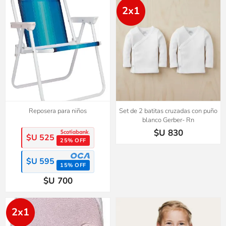
2x1
Reposera para niños
Set de 2 batitas cruzadas con puño
blanco Gerber- Rn
$U 830
$U 525
25% OFF
$U 595
15% OFF
$U 700
2x1