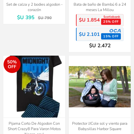
Set de calza y 2 bodies algodon -
Bata de baño de Bambú 6 a 24
corazón
meses La Millou
$U 395
$U 790
$U 1.854
25% OFF
$U 2.101
15% OFF
$U 2.472
50%
OFF
Pijama Corto De Algodon Con
Protector JJCole sol y viento para
Short Crazy8 Para Varon Motos
Babysillas Harbor Square