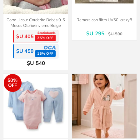
Gorro JJ cole Corderito Bebés 0-6
Remera con filtro UV50, crazy8
Meses Otoño/invierno Beige
$U 295
$U 590
$U 405
25% OFF
$U 459
15% OFF
$U 540
50%
OFF