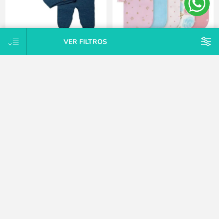
VER FILTROS
Conjunto Tejido A Mano Saco Y
Pack X10 toallitas de cola rosa
Pelele Con Pie Hipoaler Bebes -
Gerber
Azul - Recién nacido
$U 747
$U 1.875
25% OFF
$U 2.125
15% OFF
$U 2.500
CATEGORÍAS