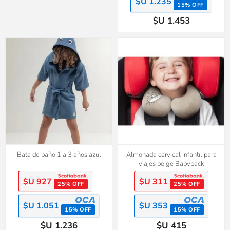
$U 1.235
15% OFF
$U 1.453
Bata de baño 1 a 3 años azul
Almohada cervical infantil para
viajes beige Babypack
$U 927
$U 311
25% OFF
25% OFF
$U 1.051
$U 353
15% OFF
15% OFF
$U 1.236
$U 415