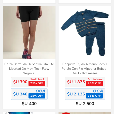
Calza Bermuda Deportiva Fila Life
Conjunto Tejido A Mano Saco Y
Libertad De Mov. Tecn Flow
Pelele Con Pie Hipoaler Bebes -
Negro Xl
Azul - 0-3 meses
$U 300
$U 1.875
25% OFF
25% OFF
$U 340
$U 2.125
15% OFF
15% OFF
$U 400
$U 2.500