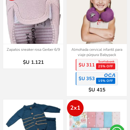
Zapatos sneaker rosa Gerber 6/9
Almohada cervical infantil para
viaje púrpura Babypack
$U 1.121
$U 311
25% OFF
$U 353
15% OFF
$U 415
2x1