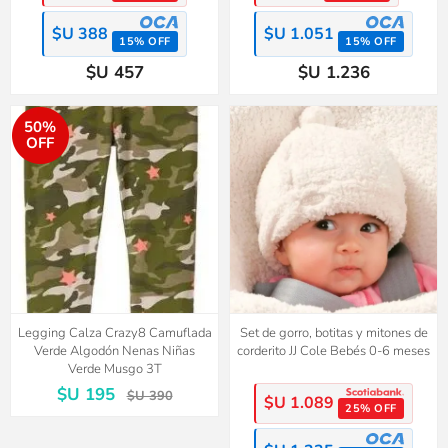
$U 388
$U 1.051
15% OFF
15% OFF
$U 457
$U 1.236
50%
OFF
Legging Calza Crazy8 Camuflada
Set de gorro, botitas y mitones de
Verde Algodón Nenas Niñas
corderito JJ Cole Bebés 0-6 meses
Verde Musgo 3T
$U 195
$U 390
$U 1.089
25% OFF