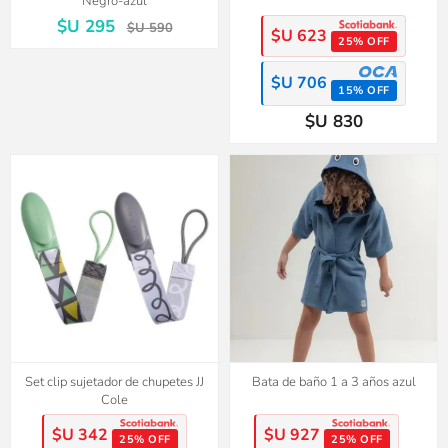
Negro-azul
$U 295
$U 590
$U 623
25% OFF
$U 706
15% OFF
$U 830
Set clip sujetador de chupetes JJ
Bata de baño 1 a 3 años azul
Cole
$U 342
$U 927
25% OFF
25% OFF