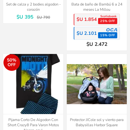
Set de calza y 2 bodies algodon -
Bata de baño de Bambú 6 a 24
corazón
meses La Millou
$U 395
$U 790
$U 1.854
25% OFF
$U 2.101
15% OFF
$U 2.472
50%
OFF
Pijama Corto De Algodon Con
Protector JJCole sol y viento para
Short Crazy8 Para Varon Motos
Babysillas Harbor Square