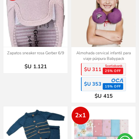
Zapatos sneaker rosa Gerber 6/9
Almohada cervical infantil para
viaje púrpura Babypack
$U 1.121
$U 311
25% OFF
$U 353
15% OFF
$U 415
2x1