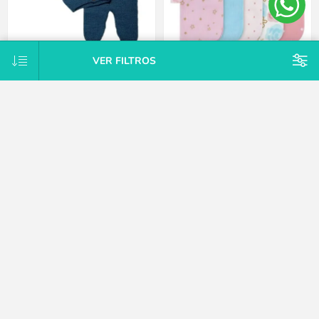
VER FILTROS
Conjunto Tejido A Mano Saco Y
Pack X10 toallitas de cola rosa
Pelele Con Pie Hipoaler Bebes -
Gerber
Azul - Recién nacido
$U 747
$U 1.875
25% OFF
$U 2.125
15% OFF
$U 2.500
CATEGORÍAS