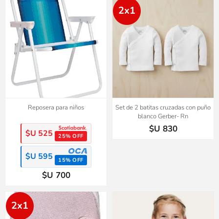
2x1
Reposera para niños
Set de 2 batitas cruzadas con puño
blanco Gerber- Rn
$U 830
$U 525
25% OFF
$U 595
15% OFF
$U 700
2x1