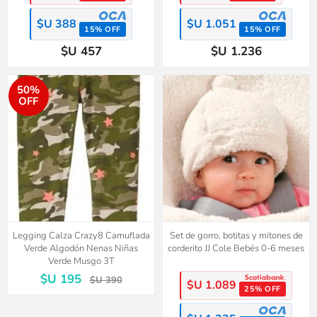
$U 388
$U 1.051
15% OFF
15% OFF
$U 457
$U 1.236
50%
OFF
Legging Calza Crazy8 Camuflada
Set de gorro, botitas y mitones de
Verde Algodón Nenas Niñas
corderito JJ Cole Bebés 0-6 meses
Verde Musgo 3T
$U 195
$U 390
$U 1.089
25% OFF