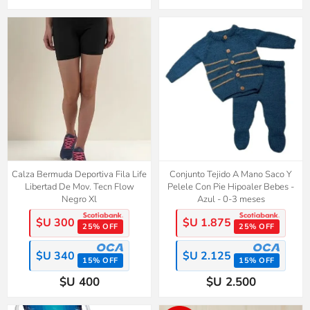
Calza Bermuda Deportiva Fila Life
Conjunto Tejido A Mano Saco Y
Libertad De Mov. Tecn Flow
Pelele Con Pie Hipoaler Bebes -
Negro Xl
Azul - 0-3 meses
$U 300
$U 1.875
25% OFF
25% OFF
$U 340
$U 2.125
15% OFF
15% OFF
$U 400
$U 2.500