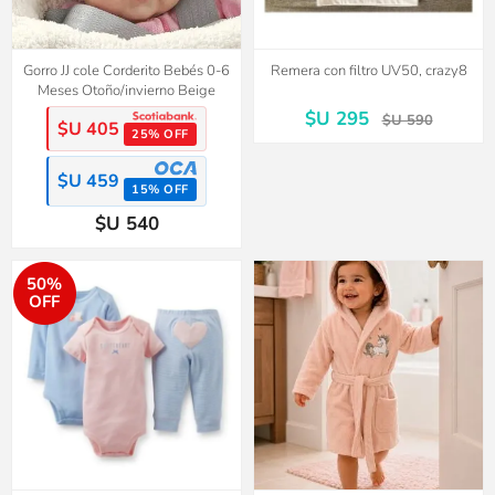
Gorro JJ cole Corderito Bebés 0-6
Remera con filtro UV50, crazy8
Meses Otoño/invierno Beige
$U 295
$U 590
$U 405
25% OFF
$U 459
15% OFF
$U 540
50%
OFF