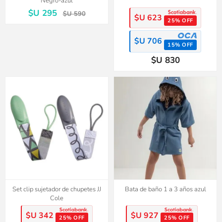
Negro-azul
$U 295
$U 590
$U 623
25% OFF
$U 706
15% OFF
$U 830
Set clip sujetador de chupetes JJ
Bata de baño 1 a 3 años azul
Cole
$U 342
$U 927
25% OFF
25% OFF