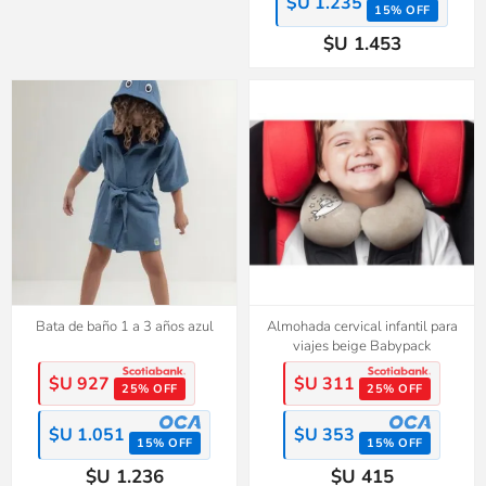
$U 1.235
15% OFF
$U 1.453
Bata de baño 1 a 3 años azul
Almohada cervical infantil para
viajes beige Babypack
$U 927
$U 311
25% OFF
25% OFF
$U 1.051
$U 353
15% OFF
15% OFF
$U 1.236
$U 415