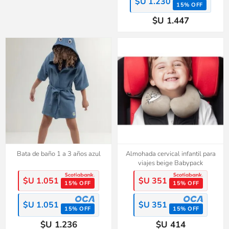
$U 1.230
15% OFF
$U 1.447
Bata de baño 1 a 3 años azul
Almohada cervical infantil para
viajes beige Babypack
$U 1.051
$U 351
15% OFF
15% OFF
$U 1.051
$U 351
15% OFF
15% OFF
$U 1.236
$U 414