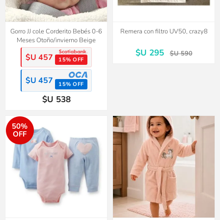
Gorro JJ cole Corderito Bebés 0-6
Remera con filtro UV50, crazy8
Meses Otoño/invierno Beige
$U 295
$U 590
$U 457
15% OFF
$U 457
15% OFF
$U 538
50%
OFF