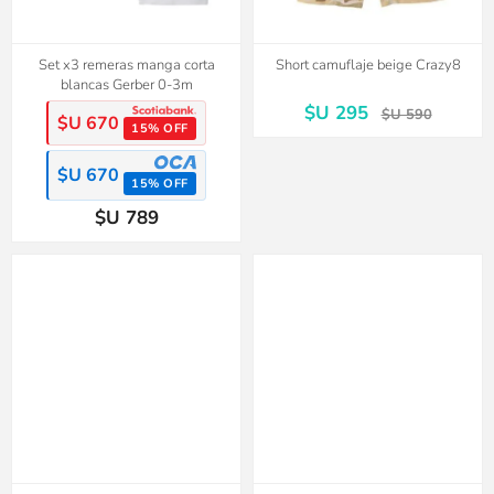
Set x3 remeras manga corta
Short camuflaje beige Crazy8
blancas Gerber 0-3m
$U 295
$U 590
$U 670
15% OFF
$U 670
15% OFF
$U 789