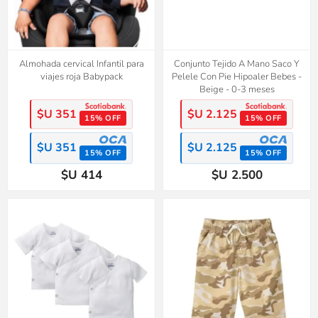
Almohada cervical Infantil para
Conjunto Tejido A Mano Saco Y
viajes roja Babypack
Pelele Con Pie Hipoaler Bebes -
Beige - 0-3 meses
$U 351
$U 2.125
15% OFF
15% OFF
$U 351
$U 2.125
15% OFF
15% OFF
$U 414
$U 2.500
50%
2x1
OFF