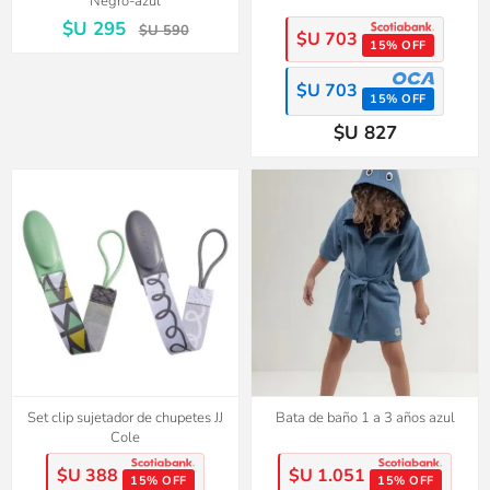
Negro-azul
$U 295
$U 590
$U 703
15% OFF
$U 703
15% OFF
$U 827
Set clip sujetador de chupetes JJ
Bata de baño 1 a 3 años azul
Cole
$U 388
$U 1.051
15% OFF
15% OFF