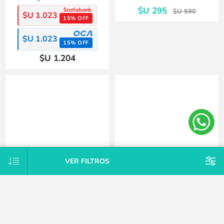
$U 295
$U 590
$U 1.023
15% OFF
$U 1.023
15% OFF
$U 1.204
50%
OFF
VER FILTROS
Bermuda gris Crazy8
Conjunto Tejido A Mano Saco Y
Pelele Con Pie Hipoaler Bebes -
Blanco - 0-3 meses
$U 295
$U 590
$U 2.125