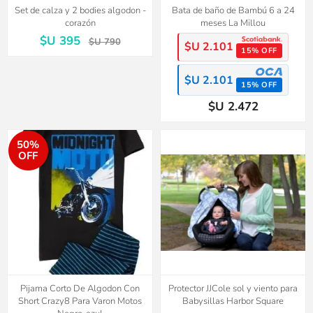
Set de calza y 2 bodies algodon -
Bata de baño de Bambú 6 a 24
corazón
meses La Millou
$U 395
$U 790
$U 2.101
15% OFF
$U 2.101
15% OFF
$U 2.472
50%
OFF
Pijama Corto De Algodon Con
Protector JJCole sol y viento para
Short Crazy8 Para Varon Motos
Babysillas Harbor Square