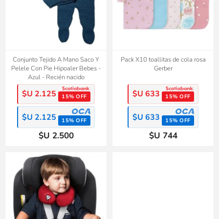
Conjunto Tejido A Mano Saco Y
Pack X10 toallitas de cola rosa
Pelele Con Pie Hipoaler Bebes -
Gerber
Azul - Recién nacido
$U 2.125
$U 633
15% OFF
15% OFF
$U 2.125
$U 633
15% OFF
15% OFF
$U 2.500
$U 744