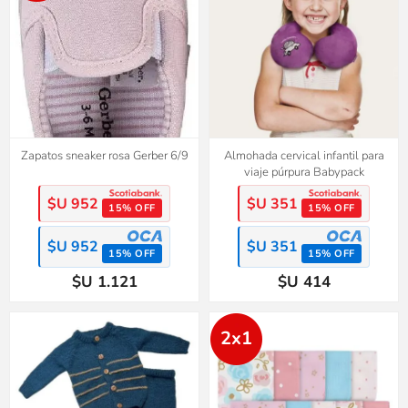
Zapatos sneaker rosa Gerber 6/9
Almohada cervical infantil para
viaje púrpura Babypack
$U 952
$U 351
15% OFF
15% OFF
$U 952
$U 351
15% OFF
15% OFF
$U 1.121
$U 414
2x1