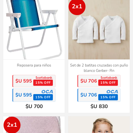
2x1
Reposera para niños
Set de 2 batitas cruzadas con puño
blanco Gerber- Rn
$U 595
$U 706
15% OFF
15% OFF
$U 595
$U 706
15% OFF
15% OFF
$U 700
$U 830
2x1