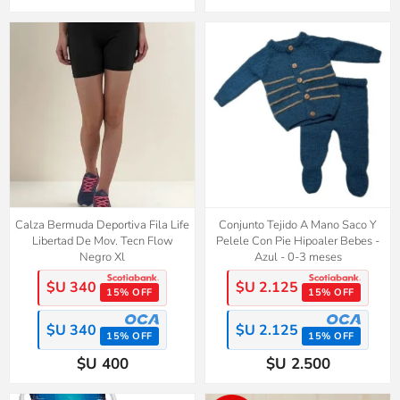
Calza Bermuda Deportiva Fila Life
Conjunto Tejido A Mano Saco Y
Libertad De Mov. Tecn Flow
Pelele Con Pie Hipoaler Bebes -
Negro Xl
Azul - 0-3 meses
$U 340
$U 2.125
15% OFF
15% OFF
$U 340
$U 2.125
15% OFF
15% OFF
$U 400
$U 2.500