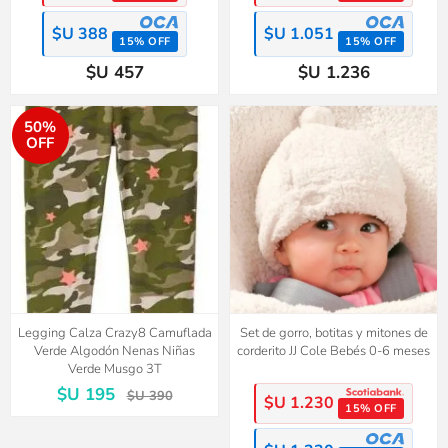
$U 388
$U 1.051
15% OFF
15% OFF
$U 457
$U 1.236
50%
OFF
Legging Calza Crazy8 Camuflada
Set de gorro, botitas y mitones de
Verde Algodón Nenas Niñas
corderito JJ Cole Bebés 0-6 meses
Verde Musgo 3T
$U 195
$U 390
$U 1.230
15% OFF