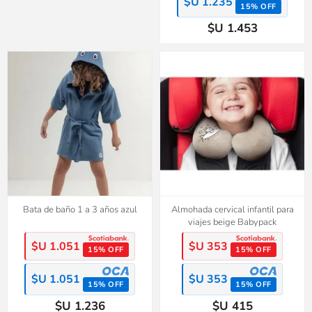
$U 1.235
15% OFF
$U 1.453
Bata de baño 1 a 3 años azul
Almohada cervical infantil para
viajes beige Babypack
$U 1.051
$U 353
15% OFF
15% OFF
$U 1.051
$U 353
15% OFF
15% OFF
$U 1.236
$U 415