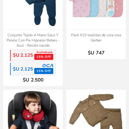
Conjunto Tejido A Mano Saco Y
Pack X10 toallitas de cola rosa
Pelele Con Pie Hipoaler Bebes -
Gerber
Azul - Recién nacido
$U 747
$U 2.125
15% OFF
$U 2.125
15% OFF
$U 2.500