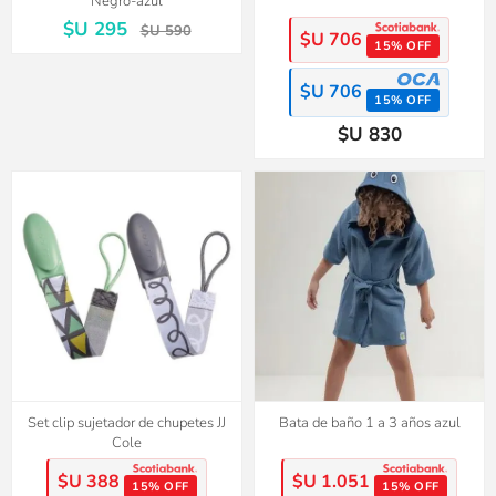
Negro-azul
$U 295
$U 590
$U 706
15% OFF
$U 706
15% OFF
$U 830
Set clip sujetador de chupetes JJ
Bata de baño 1 a 3 años azul
Cole
$U 388
$U 1.051
15% OFF
15% OFF