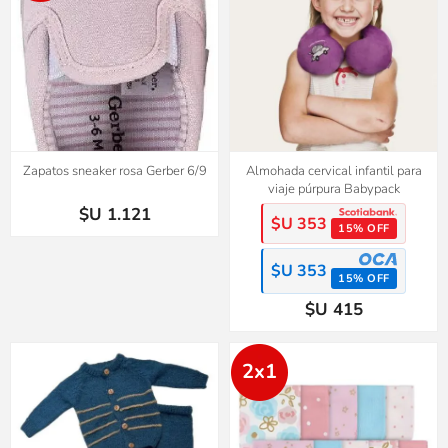
Zapatos sneaker rosa Gerber 6/9
Almohada cervical infantil para
viaje púrpura Babypack
$U 1.121
$U 353
15% OFF
$U 353
15% OFF
$U 415
2x1