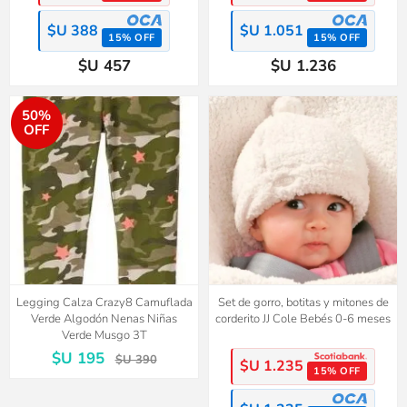
$U 388
$U 1.051
15% OFF
15% OFF
$U 457
$U 1.236
50%
OFF
Legging Calza Crazy8 Camuflada
Set de gorro, botitas y mitones de
Verde Algodón Nenas Niñas
corderito JJ Cole Bebés 0-6 meses
Verde Musgo 3T
$U 195
$U 390
$U 1.235
15% OFF