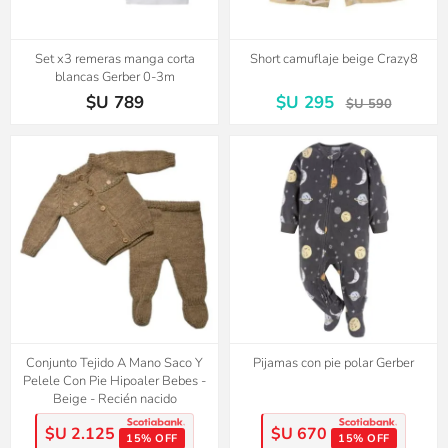
Set x3 remeras manga corta
Short camuflaje beige Crazy8
blancas Gerber 0-3m
$U 789
$U 295
$U 590
Conjunto Tejido A Mano Saco Y
Pijamas con pie polar Gerber
Pelele Con Pie Hipoaler Bebes -
Beige - Recién nacido
$U 2.125
$U 670
15% OFF
15% OFF