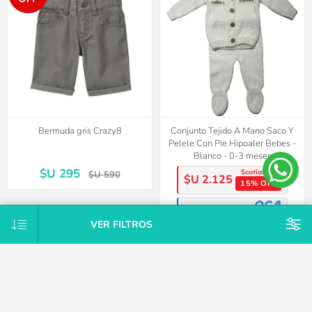
Bermuda gris Crazy8
Conjunto Tejido A Mano Saco Y
Pelele Con Pie Hipoaler Bebes -
Blanco - 0-3 meses
$U 295
$U 590
$U 2.125
15% OFF
$U 2.125
15% OFF
VER FILTROS
$U 2.500