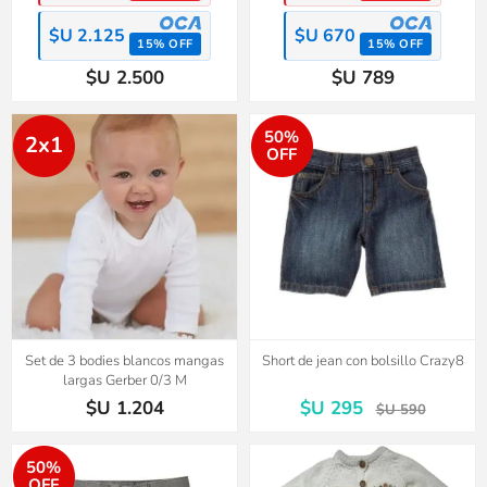
$U 2.125
$U 670
15% OFF
15% OFF
$U 2.500
$U 789
50%
2x1
OFF
Set de 3 bodies blancos mangas
Short de jean con bolsillo Crazy8
largas Gerber 0/3 M
$U 1.204
$U 295
$U 590
50%
OFF