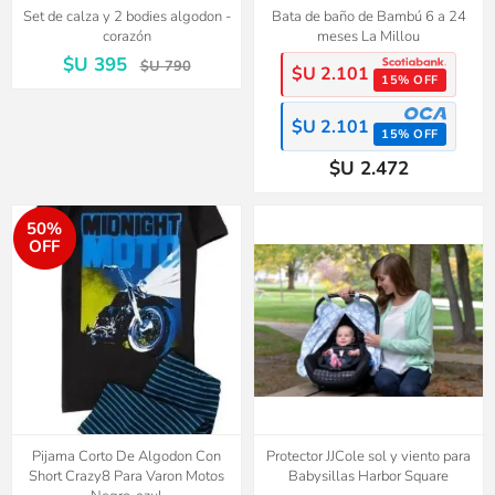
Set de calza y 2 bodies algodon -
Bata de baño de Bambú 6 a 24
corazón
meses La Millou
$U 395
$U 790
$U 2.101
15% OFF
$U 2.101
15% OFF
$U 2.472
50%
OFF
Pijama Corto De Algodon Con
Protector JJCole sol y viento para
Short Crazy8 Para Varon Motos
Babysillas Harbor Square