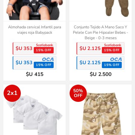
Almohada cervical Infantil para
Conjunto Tejido A Mano Saco Y
viajes roja Babypack
Pelele Con Pie Hipoaler Bebes -
Beige - 0-3 meses
$U 353
$U 2.125
15% OFF
15% OFF
$U 353
$U 2.125
15% OFF
15% OFF
$U 415
$U 2.500
50%
2x1
OFF