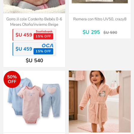
Gorro JJ cole Corderito Bebés 0-6
Remera con filtro UV50, crazy8
Meses Otoño/invierno Beige
$U 295
$U 590
$U 459
15% OFF
$U 459
15% OFF
$U 540
50%
OFF