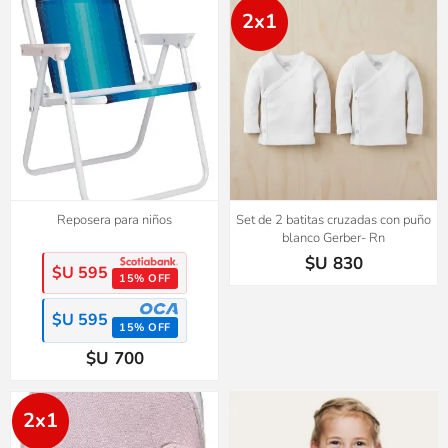
2x1
Reposera para niños
Set de 2 batitas cruzadas con puño
blanco Gerber- Rn
$U 830
$U 595
15% OFF
$U 595
15% OFF
$U 700
2x1