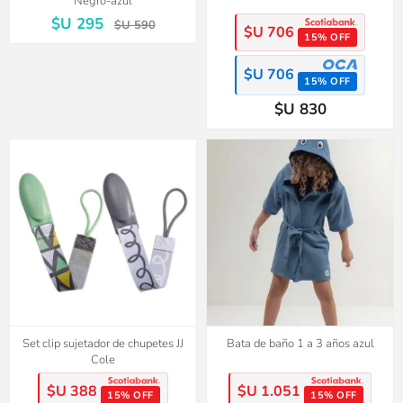
Negro-azul
$U 295
$U 590
$U 706
15% OFF
$U 706
15% OFF
$U 830
Set clip sujetador de chupetes JJ
Bata de baño 1 a 3 años azul
Cole
$U 388
$U 1.051
15% OFF
15% OFF