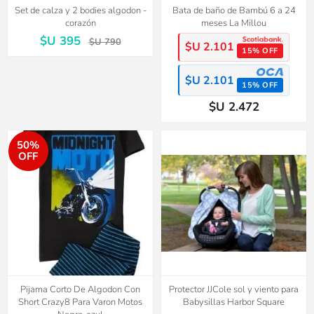
Set de calza y 2 bodies algodon -
Bata de baño de Bambú 6 a 24
corazón
meses La Millou
$U 395
$U 790
$U 2.101
15% OFF
$U 2.101
15% OFF
$U 2.472
50%
OFF
Pijama Corto De Algodon Con
Protector JJCole sol y viento para
Short Crazy8 Para Varon Motos
Babysillas Harbor Square