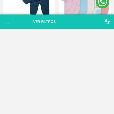
VER FILTROS
Conjunto Tejido A Mano Saco Y
Pack X10 toallitas de cola rosa
Pelele Con Pie Hipoaler Bebes -
Gerber
Azul - Recién nacido
$U 2.125
$U 635
15% OFF
15% OFF
$U 2.125
$U 635
15% OFF
15% OFF
$U 2.500
$U 747
CATEGORÍAS