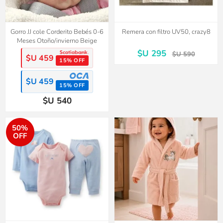
Gorro JJ cole Corderito Bebés 0-6
Remera con filtro UV50, crazy8
Meses Otoño/invierno Beige
$U 295
$U 590
$U 459
15% OFF
$U 459
15% OFF
$U 540
50%
OFF