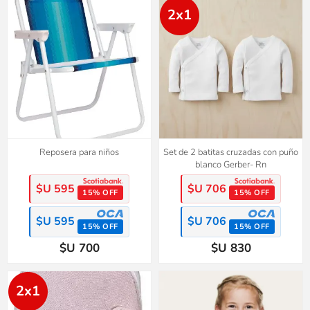
2x1
Reposera para niños
Set de 2 batitas cruzadas con puño
blanco Gerber- Rn
$U 595
$U 706
15% OFF
15% OFF
$U 595
$U 706
15% OFF
15% OFF
$U 700
$U 830
2x1