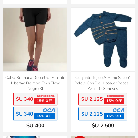
Calza Bermuda Deportiva Fila Life
Conjunto Tejido A Mano Saco Y
Libertad De Mov. Tecn Flow
Pelele Con Pie Hipoaler Bebes -
Negro Xl
Azul - 0-3 meses
$U 340
$U 2.125
15% OFF
15% OFF
$U 340
$U 2.125
15% OFF
15% OFF
$U 400
$U 2.500