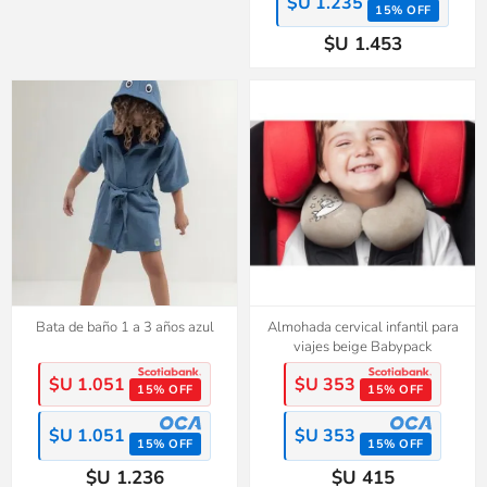
$U 1.235
15% OFF
$U 1.453
Bata de baño 1 a 3 años azul
Almohada cervical infantil para
viajes beige Babypack
$U 1.051
$U 353
15% OFF
15% OFF
$U 1.051
$U 353
15% OFF
15% OFF
$U 1.236
$U 415