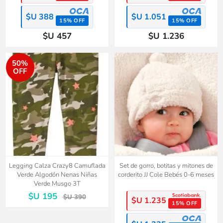
$U 388
$U 1.051
15% OFF
15% OFF
$U 457
$U 1.236
50%
OFF
Legging Calza Crazy8 Camuflada
Set de gorro, botitas y mitones de
Verde Algodón Nenas Niñas
corderito JJ Cole Bebés 0-6 meses
Verde Musgo 3T
$U 195
$U 390
$U 1.235
15% OFF