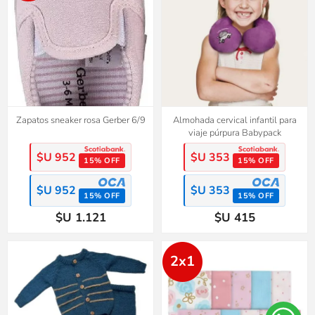
Zapatos sneaker rosa Gerber 6/9
Almohada cervical infantil para
viaje púrpura Babypack
$U 952
$U 353
15% OFF
15% OFF
$U 952
$U 353
15% OFF
15% OFF
$U 1.121
$U 415
2x1