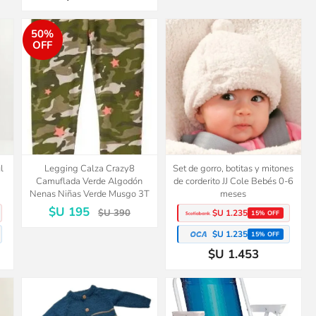
50%
OFF
l
Legging Calza Crazy8
Set de gorro, botitas y mitones
Camuflada Verde Algodón
de corderito JJ Cole Bebés 0-6
Nenas Niñas Verde Musgo 3T
meses
$U 195
$U 390
$U 1.235
15% OFF
$U 1.235
15% OFF
$U 1.453