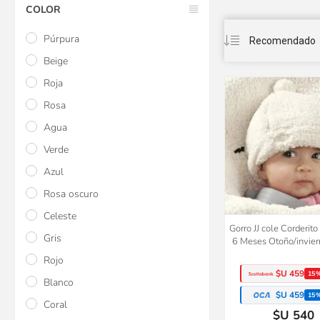
COLOR
Púrpura
Beige
Roja
Rosa
Agua
Verde
Azul
Rosa oscuro
Celeste
Gorro JJ cole Corderit
Gris
6 Meses Otoño/invier
Rojo
$U 459
15
Blanco
$U 459
15
Coral
$U 540