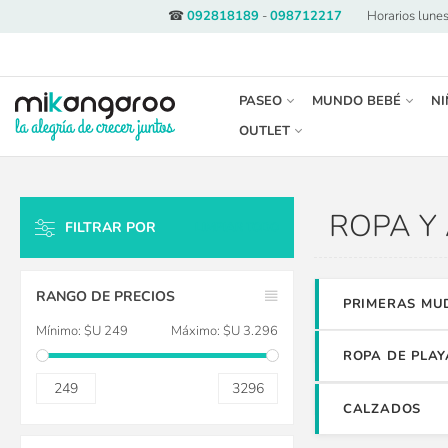
☎
092818189
-
098712217
·
Horarios lunes
PASEO
MUNDO BEBÉ
NI
OUTLET
ROPA Y
FILTRAR POR
LIMPIAR TODO
RANGO DE PRECIOS
PRIMERAS MU
Mínimo:
$U 249
Máximo:
$U 3.296
ROPA DE PLAY
249
3296
CALZADOS