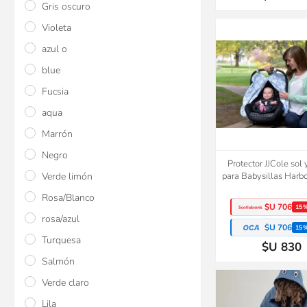
Gris oscuro
Violeta
azul o
blue
Fucsia
aqua
Marrón
Negro
Protector JJCole sol 
Verde limón
para Babysillas Harb
Rosa/Blanco
$U 706
15
rosa/azul
$U 706
15
Turquesa
$U 830
Salmón
Verde claro
Lila