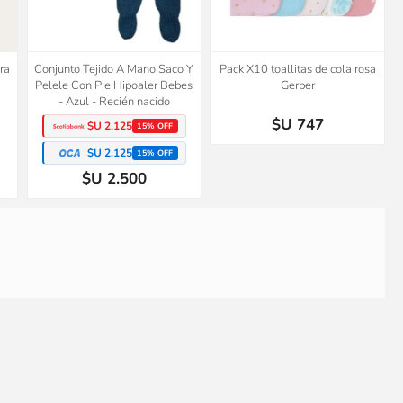
ra
Conjunto Tejido A Mano Saco Y
Pack X10 toallitas de cola rosa
Pelele Con Pie Hipoaler Bebes
Gerber
- Azul - Recién nacido
$U 747
$U 2.125
15% OFF
$U 2.125
15% OFF
$U 2.500
a
Short camuflaje beige Crazy8
Conjunto Tejido A Mano Saco Y