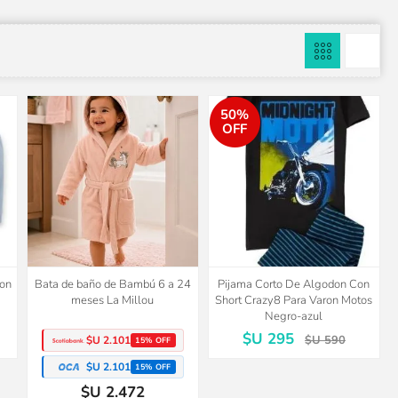
50%
OFF
don
Bata de baño de Bambú 6 a 24
Pijama Corto De Algodon Con
meses La Millou
Short Crazy8 Para Varon Motos
Negro-azul
$U 295
$U 590
$U 2.101
15% OFF
$U 2.101
15% OFF
$U 2.472