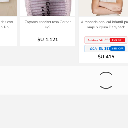
adas con
Zapatos sneaker rosa Gerber
Almohada cervical infantil pa
r- Rn
6/9
viaje púrpura Babypack
$U 1.121
$U 353
15% OFF
$U 353
15% OFF
$U 415
ntil para
Conjunto Tejido A Mano Saco Y
Set x3 remeras manga cort