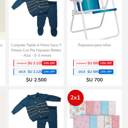
la
Conjunto Tejido A Mano Saco Y
Reposera para niños
Pelele Con Pie Hipoaler Bebes
- Azul - 0-3 meses
$U 2.125
$U 595
15% OFF
15% OFF
$U 2.125
$U 595
15% OFF
15% OFF
$U 2.500
$U 700
2x1