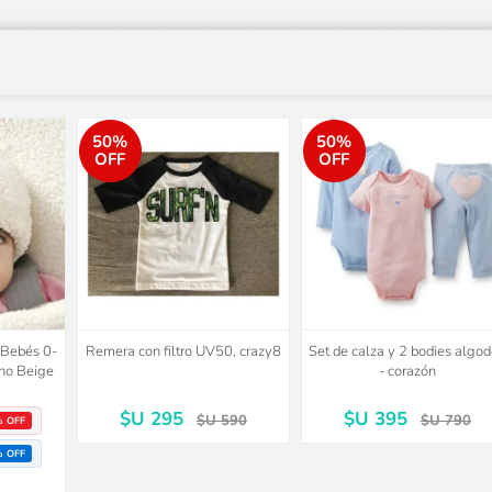
50%
50%
OFF
OFF
o Bebés 0-
Remera con filtro UV50, crazy8
Set de calza y 2 bodies algo
no Beige
- corazón
$U 295
$U 395
$U 590
$U 790
% OFF
% OFF