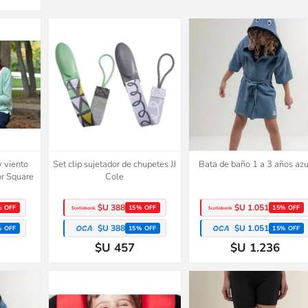
y viento
Set clip sujetador de chupetes JJ
Bata de baño 1 a 3 años azu
or Square
Cole
$U 388
$U 1.051
% OFF
15% OFF
15% OFF
$U 388
$U 1.051
% OFF
15% OFF
15% OFF
$U 457
$U 1.236