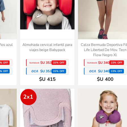
ños azul
Almohada cervical infantil para
Calza Bermuda Deportiva Fi
viajes beige Babypack
Life Libertad De Mov. Tecn
Flow Negro Xl
$U 353
$U 340
% OFF
15% OFF
15% OFF
$U 353
$U 340
% OFF
15% OFF
15% OFF
$U 415
$U 400
2x1