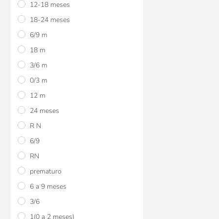
12-18 meses
viajes roja Baby
18-24 meses
$U 353
15
6/9 m
$U 353
15
18 m
$U 415
3/6 m
0/3 m
12 m
24 meses
R N
6/9
RN
prematuro
Pijamas con pie pola
6 a 9 meses
3/6
$U 670
15
1(0 a 2 meses)