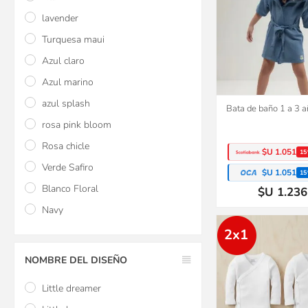
lavender
Turquesa maui
Azul claro
Azul marino
azul splash
Bata de baño 1 a 3 a
rosa pink bloom
Rosa chicle
$U 1.051
15
Verde Safiro
$U 1.051
15
Blanco Floral
$U 1.236
Navy
2x1
NOMBRE DEL DISEÑO
Little dreamer