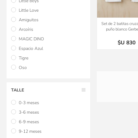
Little boys
Little Love
Amiguitos
Set de 2 batitas cruz
Arcoíris
puño blanco Gerbe
MAGIC DINO
$U 830
Espacio Azul
Tigre
Oso
TALLE
0-3 meses
3-6 meses
6-9 meses
9-12 meses
Almohada cervical Infa