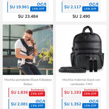
$U 19.961
$U 2.117
15% OFF
15% OFF
$U 23.484
$U 2.490
Mochila portabebe Black Kikkaboo
Mochila maternal black con
Bebes
cambiador 7AM
$U 1.836
$U 1.193
25% OFF
25% OFF
$U 2.081
$U 1.352
15% OFF
15% OFF