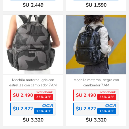
$U 2.449
$U 1.590
Mochila maternal gris con
Mochila maternal negra con
estrellas con cambiador 7AM
cambiador 7AM
$U 2.490
$U 2.490
25% OFF
25% OFF
$U 2.822
$U 2.822
15% OFF
15% OFF
$U 3.320
$U 3.320