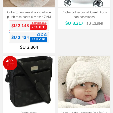
Cobertor universal abrigado de
Coche bidireccional Greet Biuco
plush rosa hasta 6 meses 7AM
con posavasos
$U 8.217
$U 13.695
$U 2.148
25% OFF
$U 2.434
15% OFF
$U 2.864
40%
OFF