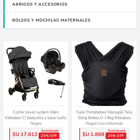
ABRIGOS Y ACCESORIOS
BOLSOS Y MOCHILAS MATERNALES
Coche travel system Eden
Fular Portabebes Marsupio Tela
Kikkaboo C/ babysilla y base Isofix
Sling Bebes 0-14kg Kikkaboo
Negro
Negro Liso Universal
$U 17.613
$U 1.868
25% OFF
25% OFF