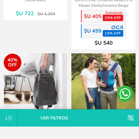
Delta black
Gorro JJ cole Corderito Bebés 0-6
Meses Otoño/invierno Beige
$U 722
$U 1.204
$U 405
25% OFF
$U 459
15% OFF
$U 540
40%
OFF
VER FILTROS
Mochila maternal vegana
Mochila portabebés fisiológico
Estocolmo incluye cambiador y
Ajustable 3.5-15kg
ganchos para el coche