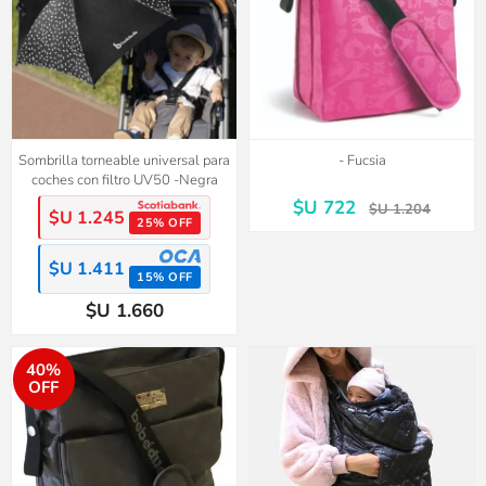
Sombrilla torneable universal para
- Fucsia
coches con filtro UV50 -Negra
$U 722
$U 1.204
$U 1.245
25% OFF
$U 1.411
15% OFF
$U 1.660
40%
OFF