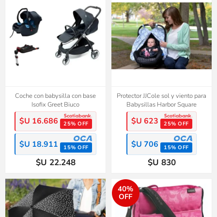
Coche con babysilla con base
Protector JJCole sol y viento para
Isofix Greet Biuco
Babysillas Harbor Square
$U 16.686
$U 623
25% OFF
25% OFF
$U 18.911
$U 706
15% OFF
15% OFF
$U 22.248
$U 830
40%
OFF