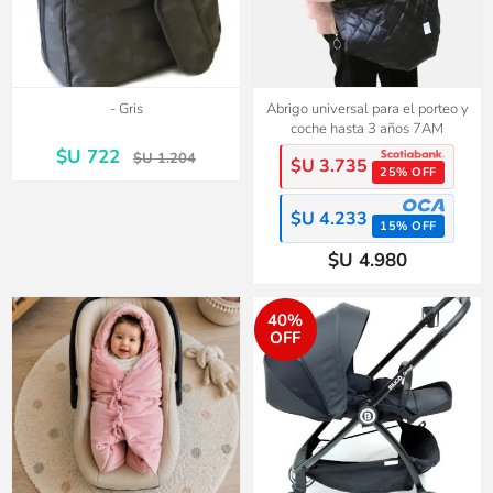
- Gris
Abrigo universal para el porteo y
coche hasta 3 años 7AM
$U 722
$U 1.204
$U 3.735
25% OFF
$U 4.233
15% OFF
$U 4.980
40%
OFF