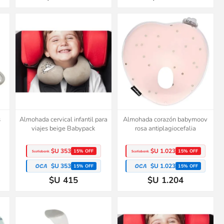
s
Almohada cervical infantil para
Almohada corazón babymoov
viajes beige Babypack
rosa antiplagiocefalia
$U 353
$U 1.023
15% OFF
15% OFF
$U 353
$U 1.023
15% OFF
15% OFF
$U 415
$U 1.204