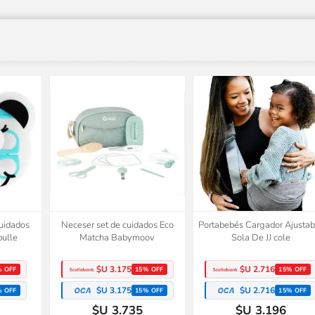
cuidados
Neceser set de cuidados Eco
Portabebés Cargador Ajustab
bulle
Matcha Babymoov
Sola De JJ cole
$U 3.175
$U 2.716
% OFF
15% OFF
15% OFF
$U 3.175
$U 2.716
% OFF
15% OFF
15% OFF
$U 3.735
$U 3.196