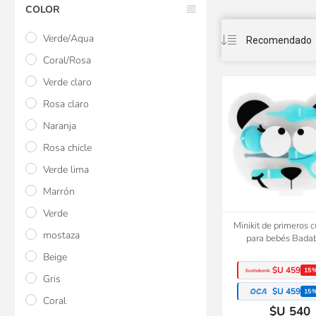
COLOR
Verde/Aqua
Coral/Rosa
Verde claro
Rosa claro
Naranja
Rosa chicle
Verde lima
Marrón
Verde
Minikit de primeros 
mostaza
para bebés Bada
Beige
$U 459
15
Gris
$U 459
15
Coral
$U 540