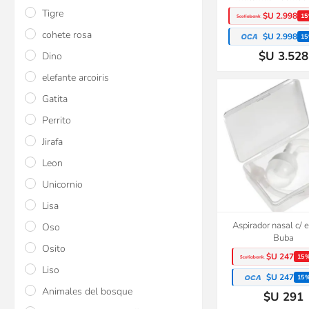
Tigre
$U 2.998
15
cohete rosa
$U 2.998
15
$U 3.528
Dino
elefante arcoiris
Gatita
Perrito
Jirafa
Leon
Unicornio
Lisa
Aspirador nasal c/ 
Oso
Buba
Osito
$U 247
15
Liso
$U 247
15
Animales del bosque
$U 291