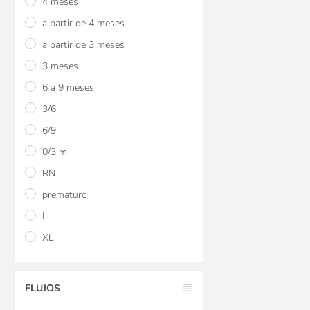
4 meses
a partir de 4 meses
a partir de 3 meses
3 meses
6 a 9 meses
Botella Tritan con bo
3/6
sorbito de silicona/ve
6/9
$U 600
15
0/3 m
$U 600
15
RN
$U 706
prematuro
L
XL
FLUJOS