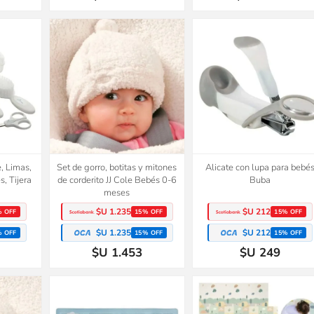
, Limas,
Set de gorro, botitas y mitones
Alicate con lupa para bebé
s, Tijera
de corderito JJ Cole Bebés 0-6
Buba
meses
$U 1.235
$U 212
% OFF
15% OFF
15% OFF
$U 1.235
$U 212
% OFF
15% OFF
15% OFF
$U 1.453
$U 249