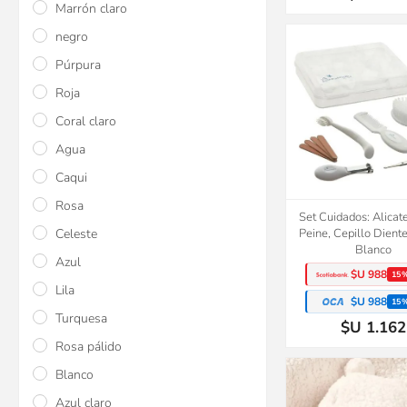
Marrón claro
negro
Púrpura
Roja
Coral claro
Agua
Caqui
Rosa
Set Cuidados: Alicate
Celeste
Peine, Cepillo Diente
Blanco
Azul
$U 988
15
Lila
$U 988
15
Turquesa
$U 1.162
Rosa pálido
Blanco
Azul claro