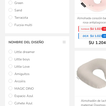
Green
Sand
Terracota
Almohada corazón 
rosa antiplagioce
Fucsia multi
$U 1.023
15
$U 1.023
15
NOMBRE DEL DISEÑO
$U 1.204
Little dreamer
Little boys
Little Love
Amiguitos
Arcoíris
MAGIC DINO
Espacio Azul
Almohadón de lac
Cohete Azul
maternal Doomoo