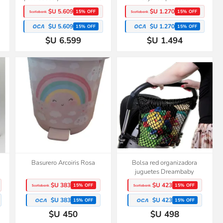
$U 5.609
$U 1.270
15% OFF
15% OFF
$U 5.609
$U 1.270
15% OFF
15% OFF
$U 6.599
$U 1.494
Basurero Arcoiris Rosa
Bolsa red organizadora
juguetes Dreambaby
$U 383
$U 423
15% OFF
15% OFF
$U 383
$U 423
15% OFF
15% OFF
$U 450
$U 498