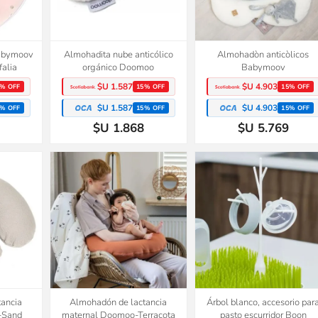
babymoov
Almohadita nube anticólico
Almohadòn anticòlicos
falia
orgánico Doomoo
Babymoov
$U 1.587
$U 4.903
% OFF
15% OFF
15% OFF
$U 1.587
$U 4.903
% OFF
15% OFF
15% OFF
$U 1.868
$U 5.769
tancia
Almohadón de lactancia
Árbol blanco, accesorio par
-Sand
maternal Doomoo-Terracota
pasto escurridor Boon