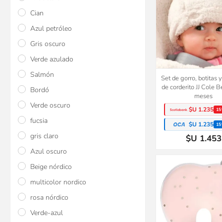
Cian
Azul petróleo
Gris oscuro
Verde azulado
Salmón
Set de gorro, botitas 
de corderito JJ Cole 
Bordó
meses
Verde oscuro
$U 1.235
15
fucsia
$U 1.235
15
gris claro
$U 1.453
Azul oscuro
Beige nórdico
multicolor nordico
rosa nórdico
Verde-azul