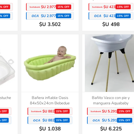
$U 2.977
$U 423
% OFF
15% OFF
15% OFF
$U 2.977
$U 423
% OFF
15% OFF
15% OFF
$U 3.502
$U 498
estuche
Bañera inflable Oasis
Bañito Vasco con pie y
84x50x24cm Bebedue
manguera Aquababy
$U 882
$U 5.291
% OFF
15% OFF
15% OFF
$U 882
$U 5.291
% OFF
15% OFF
15% OFF
$U 1.038
$U 6.225