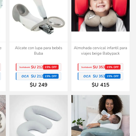
e
Alicate con lupa para bebés
Almohada cervical infantil para
Buba
viajes beige Babypack
$U 212
$U 353
15% OFF
15% OFF
$U 212
$U 353
15% OFF
15% OFF
$U 249
$U 415