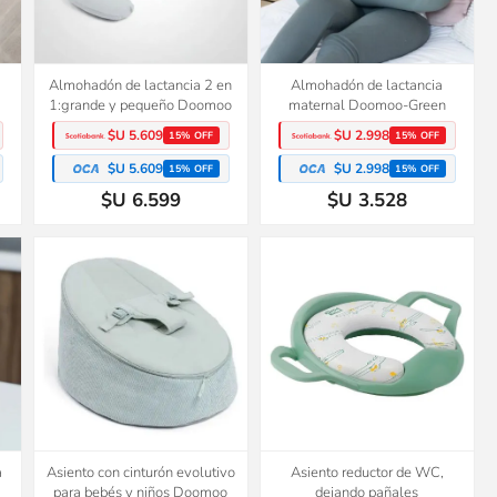
Almohadón de lactancia 2 en
Almohadón de lactancia
1:grande y pequeño Doomoo
maternal Doomoo-Green
$U 5.609
$U 2.998
15% OFF
15% OFF
$U 5.609
$U 2.998
15% OFF
15% OFF
$U 6.599
$U 3.528
a
Asiento con cinturón evolutivo
Asiento reductor de WC,
para bebés y niños Doomoo
dejando pañales