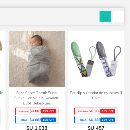
le
Saco Sobre Dormir Super
Set clip sujetador de chupetes JJ
Suave Con Velcro Swaddle
Cole
Buba Bebes-Gris
$U 882
$U 388
15% OFF
15% OFF
$U 882
$U 388
15% OFF
15% OFF
$U 1.038
$U 457