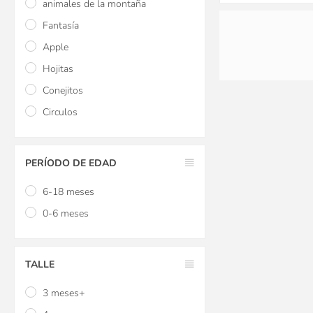
animales de la montaña
Fantasía
Apple
Hojitas
Conejitos
Circulos
Bolso Maternal JJ
PERÍODO DE EDAD
Midnight Dalia Con 
Bolsillo Fucsia Fl
6-18 meses
$U 2.117
15
0-6 meses
$U 2.117
15
$U 2.490
TALLE
3 meses+