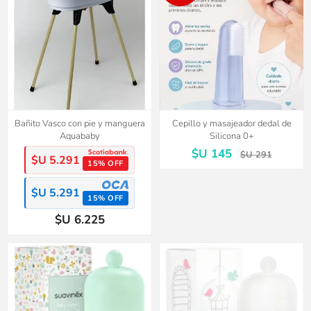
Bañito Vasco con pie y manguera
Cepillo y masajeador dedal de
Aquababy
Silicona 0+
$U 145
$U 291
$U 5.291
15% OFF
$U 5.291
15% OFF
$U 6.225