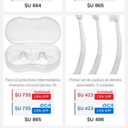
$U 664
$U 865
Pack x2 protectores intermediarios
Primer set de cepillos de dientes
mamarios silicona Spectra-XL
para bebés, 3 unidades
$U 735
$U 423
15% OFF
15% OFF
$U 735
$U 423
15% OFF
15% OFF
$U 865
$U 498