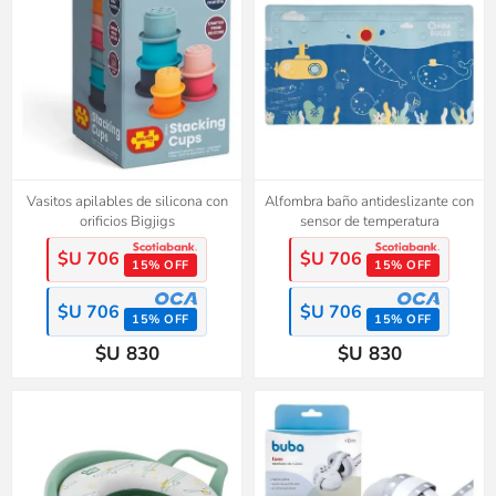
Vasitos apilables de silicona con
Alfombra baño antideslizante con
orificios Bigjigs
sensor de temperatura
$U 706
$U 706
15% OFF
15% OFF
$U 706
$U 706
15% OFF
15% OFF
$U 830
$U 830