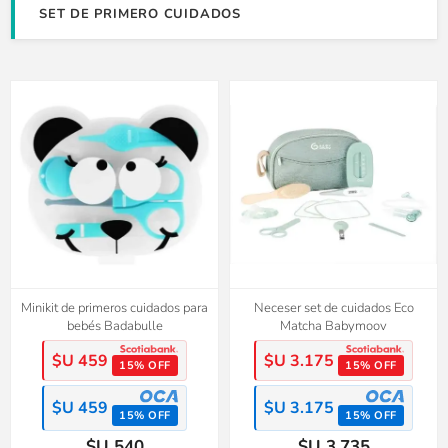
SET DE PRIMERO CUIDADOS
Minikit de primeros cuidados para
Neceser set de cuidados Eco
bebés Badabulle
Matcha Babymoov
$U 459
$U 3.175
15% OFF
15% OFF
$U 459
$U 3.175
15% OFF
15% OFF
$U 540
$U 3.735