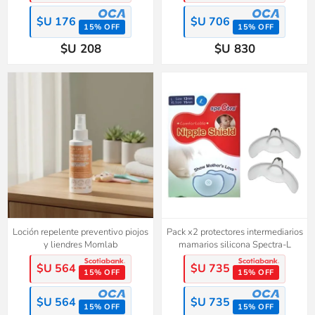
$U 176
$U 706
15% OFF
15% OFF
$U 208
$U 830
Loción repelente preventivo piojos
Pack x2 protectores intermediarios
y liendres Momlab
mamarios silicona Spectra-L
$U 564
$U 735
15% OFF
15% OFF
$U 564
$U 735
15% OFF
15% OFF