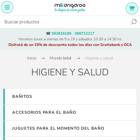
☎
092818189
-
098712217
Horarios lunes a viernes de 9 a 19 y sábados 10:30 a 14:30 hs
Disfrutá de un 15% de descuento todos los días con Scotiabank y OCA
Inicio
Mundo bebé
Higiene y salud
HIGIENE Y SALUD
BAÑITOS
ACCESORIOS PARA EL BAÑO
JUGUETES PARA EL MOMENTO DEL BAÑO