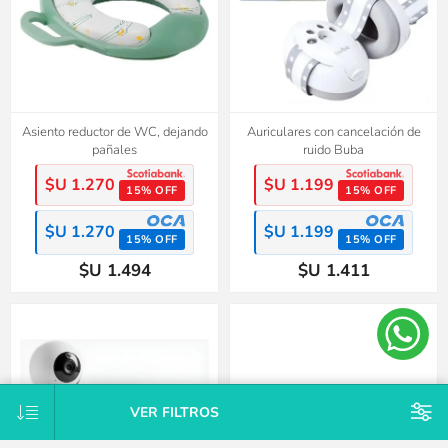
Asiento reductor de WC, dejando
Auriculares con cancelación de
pañales
ruido Buba
$U 1.270
$U 1.199
15% OFF
15% OFF
$U 1.270
$U 1.199
15% OFF
15% OFF
$U 1.494
$U 1.411
VER FILTROS