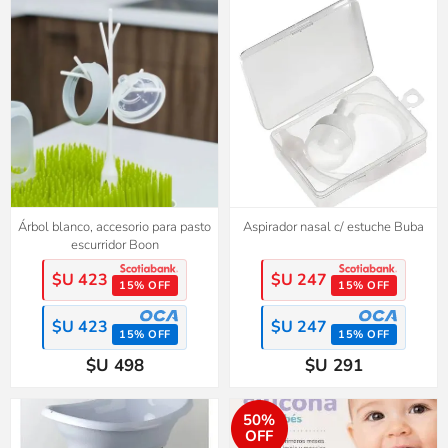
Árbol blanco, accesorio para pasto
Aspirador nasal c/ estuche Buba
escurridor Boon
$U 423
$U 247
15% OFF
15% OFF
$U 423
$U 247
15% OFF
15% OFF
$U 498
$U 291
50%
OFF