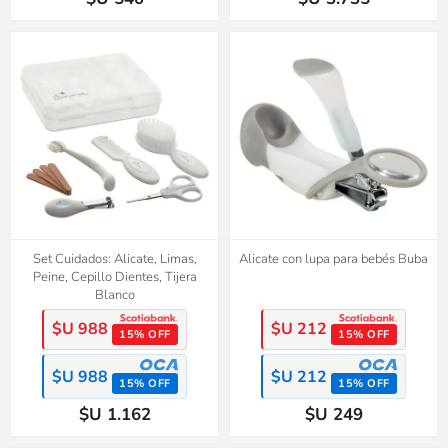
Set Cuidados: Alicate, Limas,
Alicate con lupa para bebés Buba
Peine, Cepillo Dientes, Tijera
Blanco
$U 988
$U 212
15% OFF
15% OFF
$U 988
$U 212
15% OFF
15% OFF
$U 1.162
$U 249