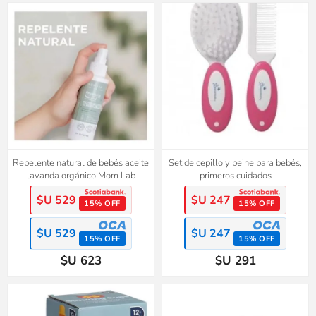
Repelente natural de bebés aceite
Set de cepillo y peine para bebés,
lavanda orgánico Mom Lab
primeros cuidados
$U 529
$U 247
15% OFF
15% OFF
$U 529
$U 247
15% OFF
15% OFF
$U 623
$U 291