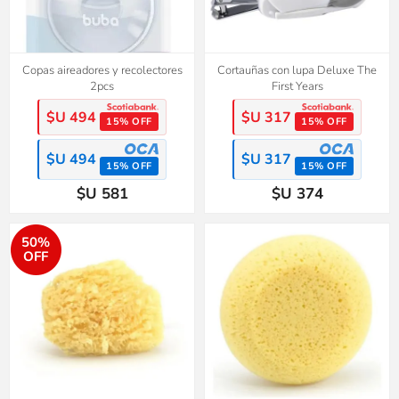
Copas aireadores y recolectores
Cortauñas con lupa Deluxe The
2pcs
First Years
$U 494
$U 317
15% OFF
15% OFF
$U 494
$U 317
15% OFF
15% OFF
$U 581
$U 374
50%
OFF