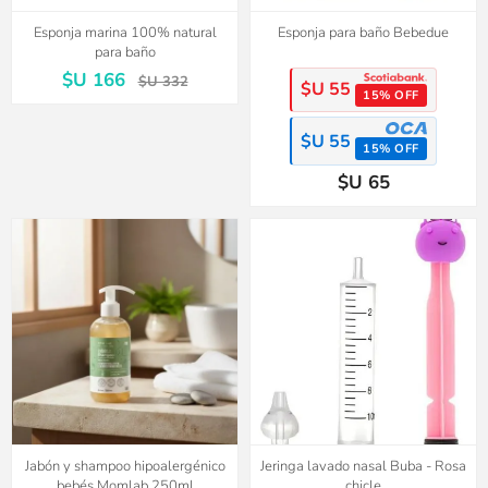
Esponja marina 100% natural
Esponja para baño Bebedue
para baño
$U 166
$U 332
$U 55
15% OFF
$U 55
15% OFF
$U 65
Jabón y shampoo hipoalergénico
Jeringa lavado nasal Buba - Rosa
bebés Momlab 250ml
chicle