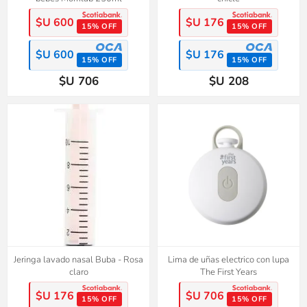
$U 600
$U 176
15% OFF
15% OFF
$U 600
$U 176
15% OFF
15% OFF
$U 706
$U 208
Jeringa lavado nasal Buba - Rosa
Lima de uñas electrico con lupa
claro
The First Years
$U 176
$U 706
15% OFF
15% OFF