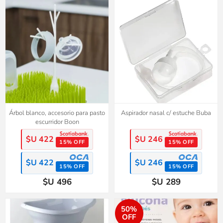
Árbol blanco, accesorio para pasto
Aspirador nasal c/ estuche Buba
escurridor Boon
$U 422
$U 246
15% OFF
15% OFF
$U 422
$U 246
15% OFF
15% OFF
$U 496
$U 289
50%
OFF