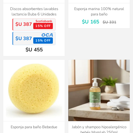
Discos absorbentes lavables
Esponja marina 100% natural
lactancia Buba 6 Unidades
para baño
$U 165
$U 331
$U 387
15% OFF
$U 387
15% OFF
$U 455
Esponja para baño Bebedue
Jabón y shampoo hipoalergénico
bebés Momlab 250ml