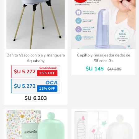
Bañito Vasco con pie y manguera
Cepillo y masajeador dedal de
Aquababy
Silicona 0+
$U 145
$U 289
$U 5.272
15% OFF
$U 5.272
15% OFF
$U 6.203