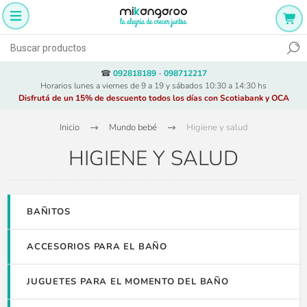
☎
092818189
-
098712217
Horarios lunes a viernes de 9 a 19 y sábados 10:30 a 14:30 hs
Disfrutá de un 15% de descuento todos los días con Scotiabank y OCA
Inicio
Mundo bebé
Higiene y salud
HIGIENE Y SALUD
BAÑITOS
ACCESORIOS PARA EL BAÑO
JUGUETES PARA EL MOMENTO DEL BAÑO