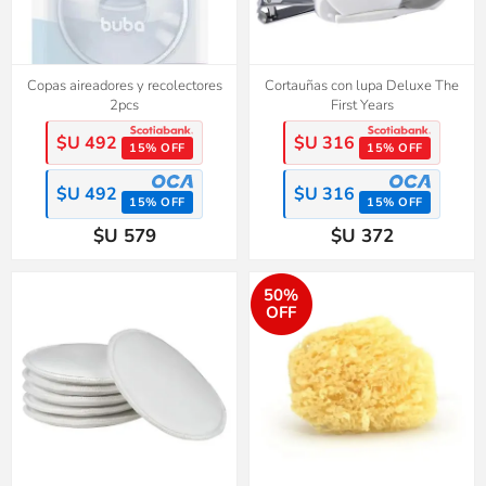
Copas aireadores y recolectores
Cortauñas con lupa Deluxe The
2pcs
First Years
$U 492
$U 316
15% OFF
15% OFF
$U 492
$U 316
15% OFF
15% OFF
$U 579
$U 372
50%
OFF