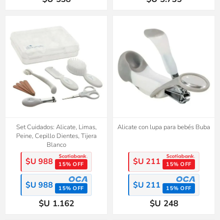
Set Cuidados: Alicate, Limas,
Alicate con lupa para bebés Buba
Peine, Cepillo Dientes, Tijera
Blanco
$U 988
$U 211
15% OFF
15% OFF
$U 988
$U 211
15% OFF
15% OFF
$U 1.162
$U 248