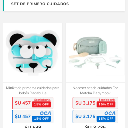
SET DE PRIMERO CUIDADOS
Minikit de primeros cuidados para
Neceser set de cuidados Eco
bebés Badabulle
Matcha Babymoov
$U 457
$U 3.175
15% OFF
15% OFF
$U 457
$U 3.175
15% OFF
15% OFF
$U 538
$U 3.735