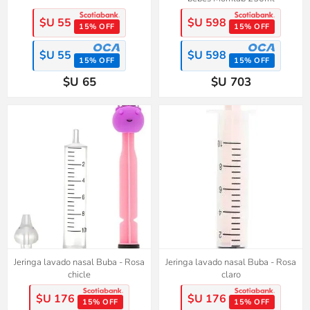
$U 55
$U 598
15% OFF
15% OFF
$U 55
$U 598
15% OFF
15% OFF
$U 65
$U 703
Jeringa lavado nasal Buba - Rosa
Jeringa lavado nasal Buba - Rosa
chicle
claro
$U 176
$U 176
15% OFF
15% OFF