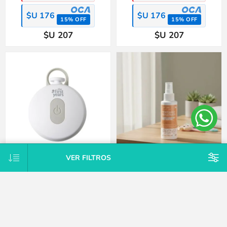
$U 176
$U 176
15% OFF
15% OFF
$U 207
$U 207
VER FILTROS
Lima de uñas electrico con lupa
Loción repelente preventivo piojos
The First Years
y liendres Momlab
$U 703
$U 564
15% OFF
15% OFF
$U 703
$U 564
15% OFF
15% OFF