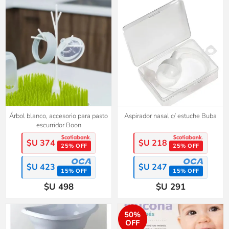
Árbol blanco, accesorio para pasto
Aspirador nasal c/ estuche Buba
escurridor Boon
$U 374
$U 218
25% OFF
25% OFF
$U 423
$U 247
15% OFF
15% OFF
$U 498
$U 291
50%
OFF