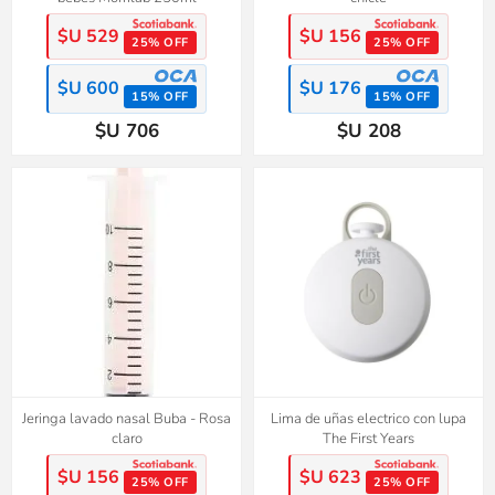
$U 529
$U 156
25% OFF
25% OFF
$U 600
$U 176
15% OFF
15% OFF
$U 706
$U 208
Jeringa lavado nasal Buba - Rosa
Lima de uñas electrico con lupa
claro
The First Years
$U 156
$U 623
25% OFF
25% OFF