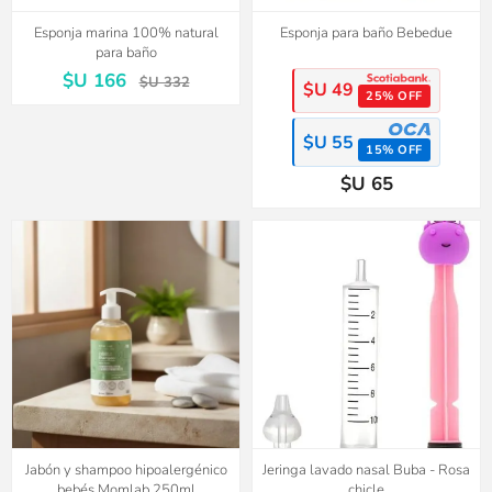
Esponja marina 100% natural
Esponja para baño Bebedue
para baño
$U 166
$U 332
$U 49
25% OFF
$U 55
15% OFF
$U 65
Jabón y shampoo hipoalergénico
Jeringa lavado nasal Buba - Rosa
bebés Momlab 250ml
chicle