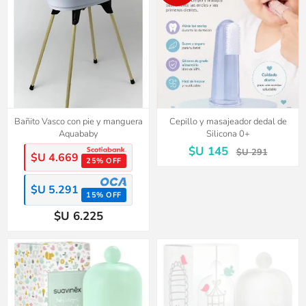
Bañito Vasco con pie y manguera
Cepillo y masajeador dedal de
Aquababy
Silicona 0+
$U 145
$U 291
$U 4.669
25% OFF
$U 5.291
15% OFF
$U 6.225