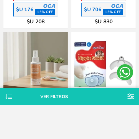
$U 176
$U 706
15% OFF
15% OFF
$U 208
$U 830
VER FILTROS
Loción repelente preventivo piojos
Pack x2 protectores intermediarios
y liendres Momlab
mamarios silicona Spectra-L
$U 498
$U 649
25% OFF
25% OFF
$U 564
$U 735
15% OFF
15% OFF