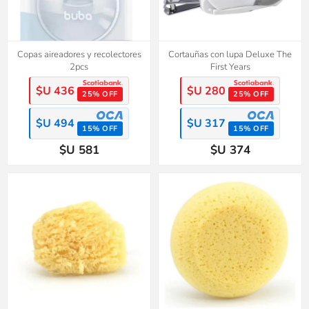
Copas aireadores y recolectores
Cortauñas con lupa Deluxe The
2pcs
First Years
$U 436
$U 280
25% OFF
25% OFF
$U 494
$U 317
15% OFF
15% OFF
$U 581
$U 374
50%
OFF