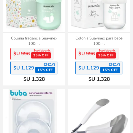
Colonia fragancia Suavinex
Colonia Suavinex para bebé
100ml
100ml
$U 996
$U 996
25% OFF
25% OFF
$U 1.129
$U 1.129
15% OFF
15% OFF
$U 1.328
$U 1.328