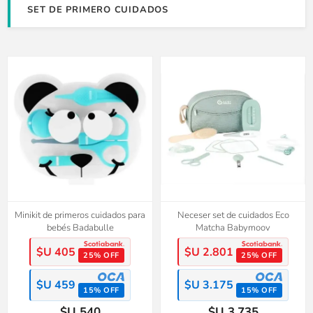
SET DE PRIMERO CUIDADOS
Minikit de primeros cuidados para
Neceser set de cuidados Eco
bebés Badabulle
Matcha Babymoov
$U 405
$U 2.801
25% OFF
25% OFF
$U 459
$U 3.175
15% OFF
15% OFF
$U 540
$U 3.735