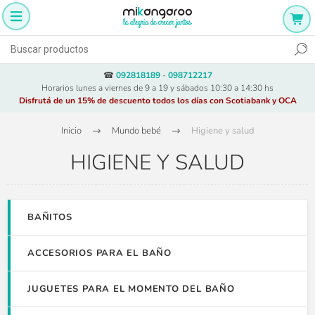
☎
092818189
-
098712217
Horarios lunes a viernes de 9 a 19 y sábados 10:30 a 14:30 hs
Disfrutá de un 15% de descuento todos los días con Scotiabank y OCA
Inicio
Mundo bebé
Higiene y salud
HIGIENE Y SALUD
BAÑITOS
ACCESORIOS PARA EL BAÑO
JUGUETES PARA EL MOMENTO DEL BAÑO