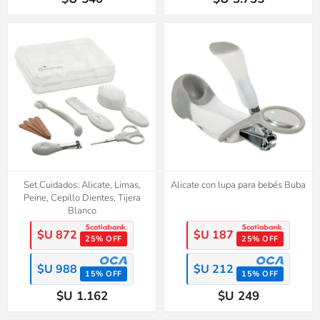
Set Cuidados: Alicate, Limas,
Alicate con lupa para bebés Buba
Peine, Cepillo Dientes, Tijera
Blanco
$U 872
$U 187
25% OFF
25% OFF
$U 988
$U 212
15% OFF
15% OFF
$U 1.162
$U 249