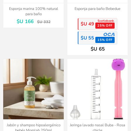
Esponja marina 100% natural
Esponja para baño Bebedue
para baño
$U 166
$U 332
$U 49
25% OFF
$U 55
15% OFF
$U 65
Jabón y shampoo hipoalergénico
Jeringa lavado nasal Buba - Rosa
bebés Momlab 250ml
chicle