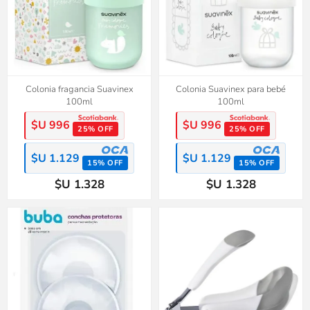
Colonia fragancia Suavinex
Colonia Suavinex para bebé
100ml
100ml
$U 996
$U 996
25% OFF
25% OFF
$U 1.129
$U 1.129
15% OFF
15% OFF
$U 1.328
$U 1.328