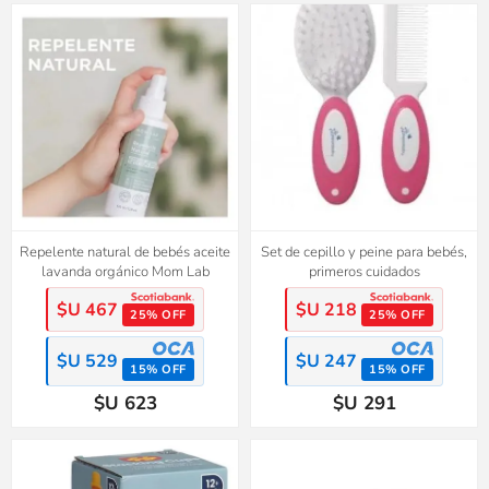
Repelente natural de bebés aceite
Set de cepillo y peine para bebés,
lavanda orgánico Mom Lab
primeros cuidados
$U 467
$U 218
25% OFF
25% OFF
$U 529
$U 247
15% OFF
15% OFF
$U 623
$U 291