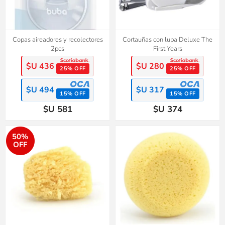
Copas aireadores y recolectores
Cortauñas con lupa Deluxe The
2pcs
First Years
$U 436
$U 280
25% OFF
25% OFF
$U 494
$U 317
15% OFF
15% OFF
$U 581
$U 374
50%
OFF