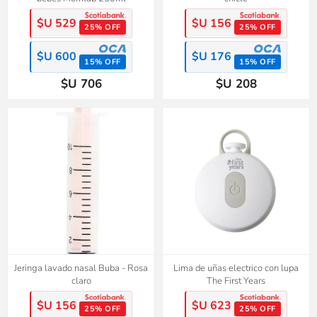
$U 529
$U 156
25% OFF
25% OFF
$U 600
$U 176
15% OFF
15% OFF
$U 706
$U 208
Jeringa lavado nasal Buba - Rosa
Lima de uñas electrico con lupa
claro
The First Years
$U 156
$U 623
25% OFF
25% OFF