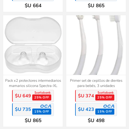
$U 664
$U 865
Pack x2 protectores intermediarios
Primer set de cepillos de dientes
mamarios silicona Spectra-XL
para bebés, 3 unidades
$U 649
$U 374
25% OFF
25% OFF
$U 735
$U 423
15% OFF
15% OFF
$U 865
$U 498