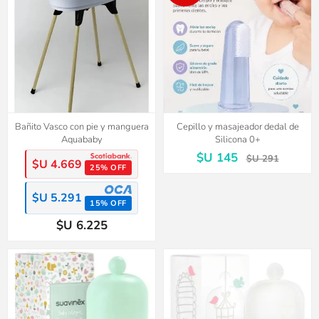
Bañito Vasco con pie y manguera
Cepillo y masajeador dedal de
Aquababy
Silicona 0+
$U 145
$U 291
$U 4.669
25% OFF
$U 5.291
15% OFF
$U 6.225