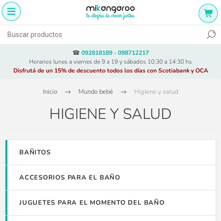
☎
092818189
-
098712217
Horarios lunes a viernes de 9 a 19 y sábados 10:30 a 14:30 hs
Disfrutá de un 15% de descuento todos los días con Scotiabank y OCA
Inicio
Mundo bebé
Higiene y salud
HIGIENE Y SALUD
BAÑITOS
ACCESORIOS PARA EL BAÑO
JUGUETES PARA EL MOMENTO DEL BAÑO