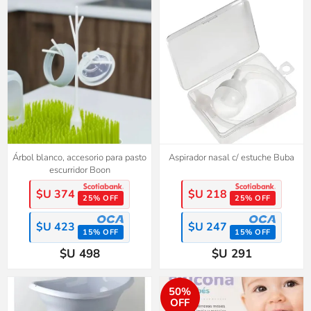
Árbol blanco, accesorio para pasto
Aspirador nasal c/ estuche Buba
escurridor Boon
$U 374
$U 218
25% OFF
25% OFF
$U 423
$U 247
15% OFF
15% OFF
$U 498
$U 291
50%
OFF