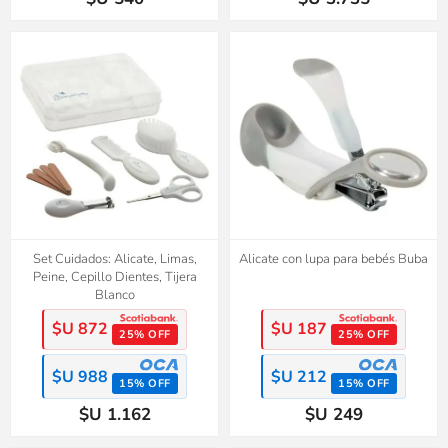
Set Cuidados: Alicate, Limas,
Alicate con lupa para bebés Buba
Peine, Cepillo Dientes, Tijera
Blanco
$U 872
$U 187
25% OFF
25% OFF
$U 988
$U 212
15% OFF
15% OFF
$U 1.162
$U 249