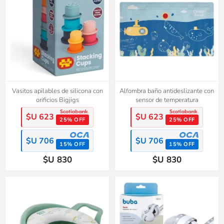
Vasitos apilables de silicona con
Alfombra baño antideslizante con
orificios Bigjigs
sensor de temperatura
$U 623
$U 623
25% OFF
25% OFF
$U 706
$U 706
15% OFF
15% OFF
$U 830
$U 830