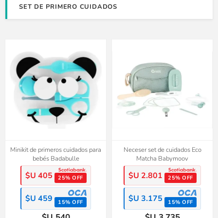
SET DE PRIMERO CUIDADOS
Minikit de primeros cuidados para
Neceser set de cuidados Eco
bebés Badabulle
Matcha Babymoov
$U 405
$U 2.801
25% OFF
25% OFF
$U 459
$U 3.175
15% OFF
15% OFF
$U 540
$U 3.735