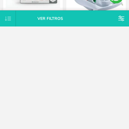
VER FILTROS
Babycall con monitor y video
Bañera con adaptador para el
Kikkaboo
bebé y antideslizante Thermobaby
azul
$U 4.669
$U 1.525
25% OFF
25% OFF
$U 5.291
$U 1.728
15% OFF
15% OFF
$U 6.225
$U 2.034
CATEGORÍAS
MARCAS