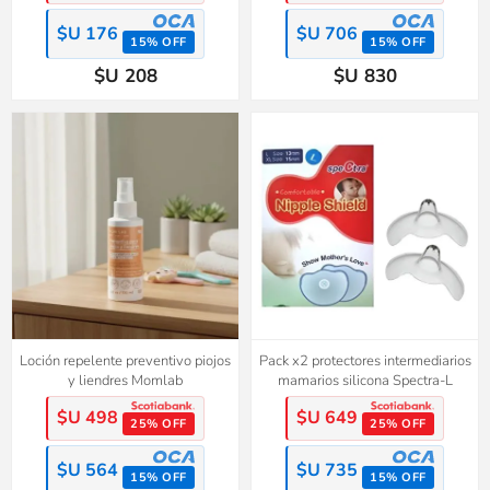
$U 176
$U 706
15% OFF
15% OFF
$U 208
$U 830
Loción repelente preventivo piojos
Pack x2 protectores intermediarios
y liendres Momlab
mamarios silicona Spectra-L
$U 498
$U 649
25% OFF
25% OFF
$U 564
$U 735
15% OFF
15% OFF