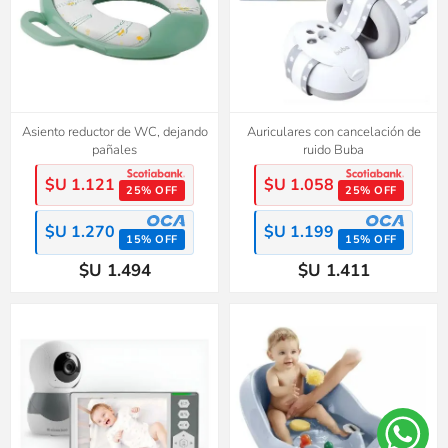
Asiento reductor de WC, dejando
Auriculares con cancelación de
pañales
ruido Buba
$U 1.121
$U 1.058
25% OFF
25% OFF
$U 1.270
$U 1.199
15% OFF
15% OFF
$U 1.494
$U 1.411