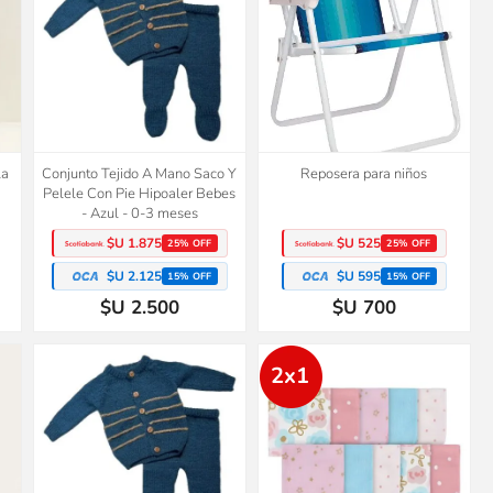
la
Conjunto Tejido A Mano Saco Y
Reposera para niños
Pelele Con Pie Hipoaler Bebes
- Azul - 0-3 meses
$U 1.875
$U 525
25% OFF
25% OFF
$U 2.125
$U 595
15% OFF
15% OFF
$U 2.500
$U 700
2x1