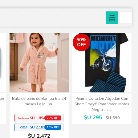
50%
OFF
don
Bata de baño de Bambú 6 a 24
Pijama Corto De Algodon Con
meses La Millou
Short Crazy8 Para Varon Motos
Negro-azul
$U 295
$U 590
$U 1.854
25% OFF
$U 2.101
15% OFF
$U 2.472