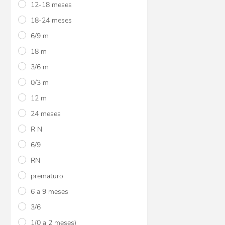
12-18 meses
viajes roja Baby
18-24 meses
$U 311
25
6/9 m
$U 353
15
18 m
$U 415
3/6 m
0/3 m
12 m
24 meses
R N
6/9
RN
prematuro
Pijamas con pie pola
6 a 9 meses
3/6
$U 591
25
1(0 a 2 meses)