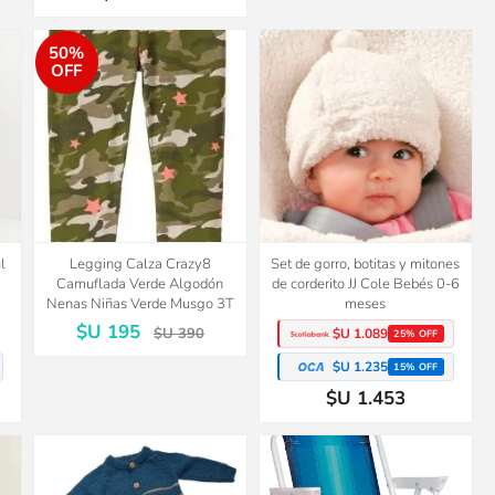
50%
OFF
l
Legging Calza Crazy8
Set de gorro, botitas y mitones
Camuflada Verde Algodón
de corderito JJ Cole Bebés 0-6
Nenas Niñas Verde Musgo 3T
meses
$U 195
$U 390
$U 1.089
25% OFF
$U 1.235
15% OFF
$U 1.453