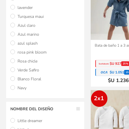
lavender
Turquesa maui
Azul claro
Azul marino
azul splash
Bata de baño 1 a 3 a
rosa pink bloom
Rosa chicle
$U 927
25%
Verde Safiro
$U 1.051
15
Blanco Floral
$U 1.236
Navy
2x1
NOMBRE DEL DISEÑO
Little dreamer