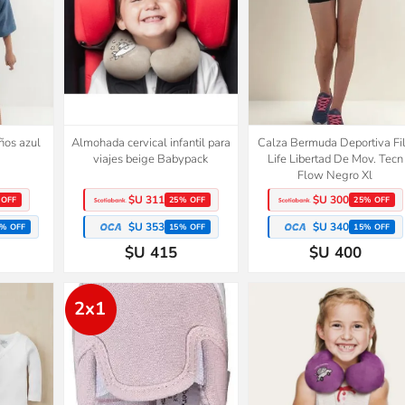
ños azul
Almohada cervical infantil para
Calza Bermuda Deportiva Fi
viajes beige Babypack
Life Libertad De Mov. Tecn
Flow Negro Xl
$U 311
$U 300
 OFF
25% OFF
25% OFF
$U 353
$U 340
% OFF
15% OFF
15% OFF
$U 415
$U 400
2x1