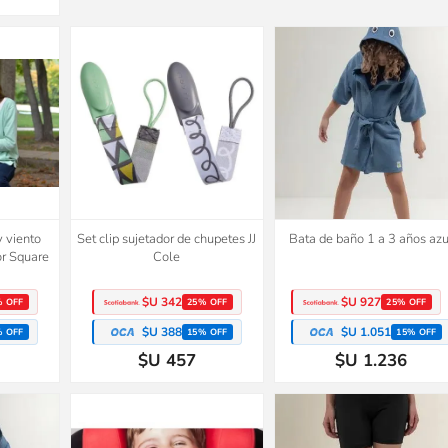
y viento
Set clip sujetador de chupetes JJ
Bata de baño 1 a 3 años azu
or Square
Cole
$U 342
$U 927
% OFF
25% OFF
25% OFF
$U 388
$U 1.051
% OFF
15% OFF
15% OFF
$U 457
$U 1.236