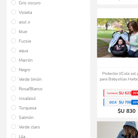
Gris oscuro
Violeta
azul o
blue
Fucsia
aqua
Marrón
Negro
Protector JJCole sol 
Verde limón
para Babysillas Harb
Rosa/Blanco
$U 623
25
rosa/azul
$U 706
15
Turquesa
$U 830
Salmón
Verde claro
Lila