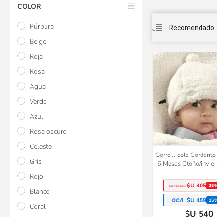
COLOR
Púrpura
Beige
Roja
Rosa
Agua
Verde
Azul
Rosa oscuro
Celeste
Gorro JJ cole Corderit
Gris
6 Meses Otoño/invier
Rojo
$U 405
25
Blanco
$U 459
15
Coral
$U 540