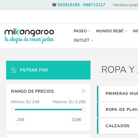
☎
092818189
-
098712217
·
Horarios lunes
PASEO
MUNDO BEBÉ
NI
OUTLET
ROPA Y
FILTRAR POR
LIMPIAR TODO
RANGO DE PRECIOS
PRIMERAS MU
Mínimo:
$U 249
Máximo:
$U 3.296
ROPA DE PLAY
249
3296
CALZADOS