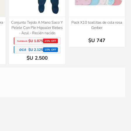
ra
Conjunto Tejido A Mano Saco Y
Pack X10 toallitas de cola rosa
Pelele Con Pie Hipoaler Bebes
Gerber
- Azul - Recién nacido
$U 747
$U 1.875
25% OFF
$U 2.125
15% OFF
$U 2.500
a
Short camuflaje beige Crazy8
Conjunto Tejido A Mano Saco Y