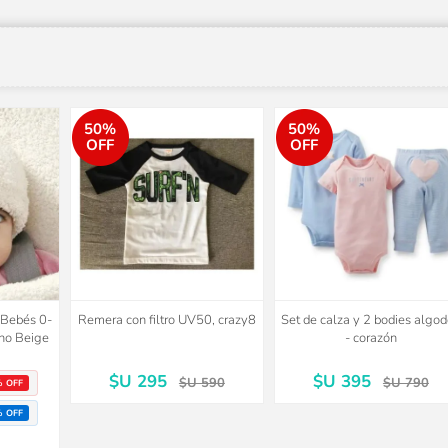
50%
50%
OFF
OFF
o Bebés 0-
Remera con filtro UV50, crazy8
Set de calza y 2 bodies algo
no Beige
- corazón
$U 295
$U 395
$U 590
$U 790
% OFF
% OFF