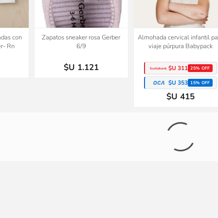
adas con
Zapatos sneaker rosa Gerber
Almohada cervical infantil pa
r- Rn
6/9
viaje púrpura Babypack
$U 1.121
$U 311
25% OFF
$U 353
15% OFF
$U 415
ntil para
Conjunto Tejido A Mano Saco Y
Set x3 remeras manga cort