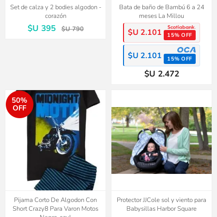
Set de calza y 2 bodies algodon -
Bata de baño de Bambú 6 a 24
corazón
meses La Millou
$U 395
$U 790
$U 2.101
15% OFF
$U 2.101
15% OFF
$U 2.472
50%
OFF
Pijama Corto De Algodon Con
Protector JJCole sol y viento para
Short Crazy8 Para Varon Motos
Babysillas Harbor Square