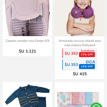
Zapatos sneaker rosa Gerber 6/9
Almohada cervical infantil para
viaje púrpura Babypack
$U 1.121
$U 353
15% OFF
$U 353
15% OFF
$U 415
2x1