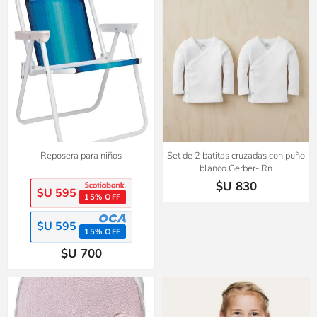
2x1
Reposera para niños
Set de 2 batitas cruzadas con puño
blanco Gerber- Rn
$U 830
$U 595
15% OFF
$U 595
15% OFF
$U 700
2x1