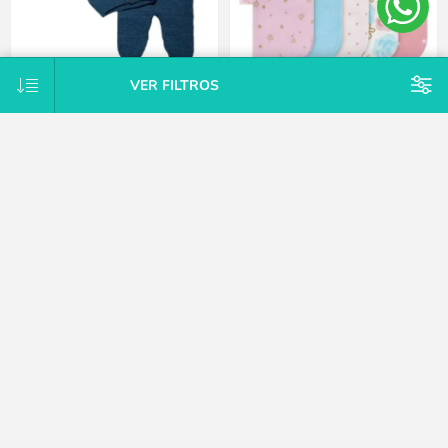
VER FILTROS
Conjunto Tejido A Mano Saco Y
Pack X10 toallitas de cola rosa
Pelele Con Pie Hipoaler Bebes -
Gerber
Azul - Recién nacido
$U 747
$U 2.125
15% OFF
$U 2.125
15% OFF
$U 2.500
CATEGORÍAS