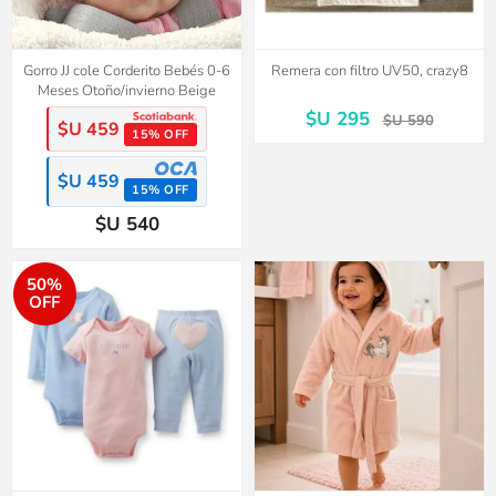
Gorro JJ cole Corderito Bebés 0-6
Remera con filtro UV50, crazy8
Meses Otoño/invierno Beige
$U 295
$U 590
$U 459
15% OFF
$U 459
15% OFF
$U 540
50%
OFF