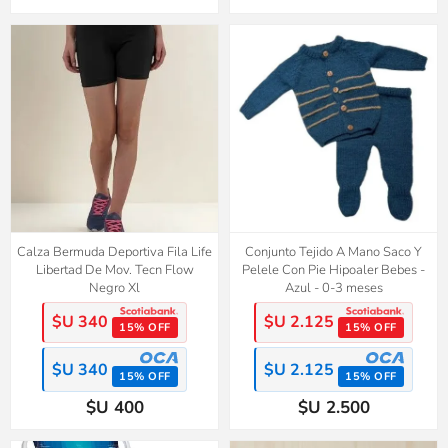
Calza Bermuda Deportiva Fila Life
Conjunto Tejido A Mano Saco Y
Libertad De Mov. Tecn Flow
Pelele Con Pie Hipoaler Bebes -
Negro Xl
Azul - 0-3 meses
$U 340
$U 2.125
15% OFF
15% OFF
$U 340
$U 2.125
15% OFF
15% OFF
$U 400
$U 2.500