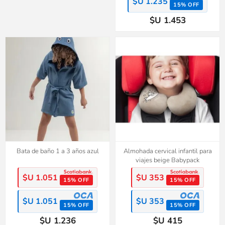
$U 1.235
15% OFF
$U 1.453
Bata de baño 1 a 3 años azul
Almohada cervical infantil para
viajes beige Babypack
$U 1.051
$U 353
15% OFF
15% OFF
$U 1.051
$U 353
15% OFF
15% OFF
$U 1.236
$U 415