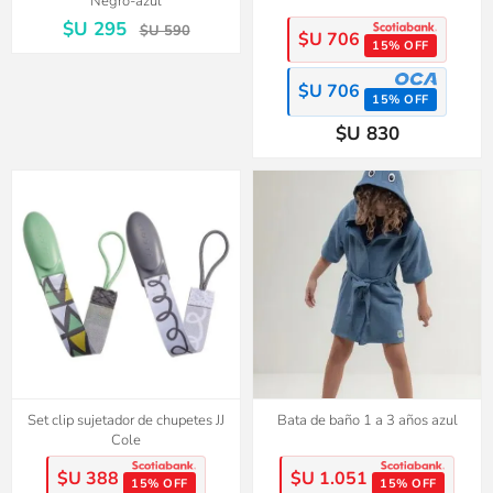
Negro-azul
$U 295
$U 590
$U 706
15% OFF
$U 706
15% OFF
$U 830
Set clip sujetador de chupetes JJ
Bata de baño 1 a 3 años azul
Cole
$U 388
$U 1.051
15% OFF
15% OFF