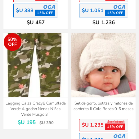
$U 388
$U 1.051
15% OFF
15% OFF
$U 457
$U 1.236
50%
OFF
Legging Calza Crazy8 Camuflada
Set de gorro, botitas y mitones de
Verde Algodón Nenas Niñas
corderito JJ Cole Bebés 0-6 meses
Verde Musgo 3T
$U 195
$U 390
$U 1.235
15% OFF