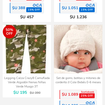
$U 388
$U 1.051
15% OFF
15% OFF
$U 457
$U 1.236
50%
OFF
Legging Calza Crazy8 Camuflada
Set de gorro, botitas y mitones de
Verde Algodón Nenas Niñas
corderito JJ Cole Bebés 0-6 meses
Verde Musgo 3T
$U 195
$U 390
$U 1.089
25% OFF