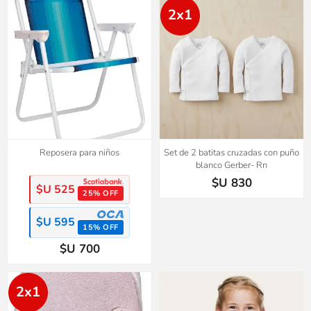
2x1
Reposera para niños
Set de 2 batitas cruzadas con puño
blanco Gerber- Rn
$U 830
$U 525
25% OFF
$U 595
15% OFF
$U 700
2x1