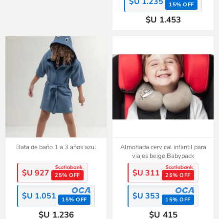
$U 1.235
15% OFF
$U 1.453
Bata de baño 1 a 3 años azul
Almohada cervical infantil para
viajes beige Babypack
$U 927
$U 311
25% OFF
25% OFF
$U 1.051
$U 353
15% OFF
15% OFF
$U 1.236
$U 415