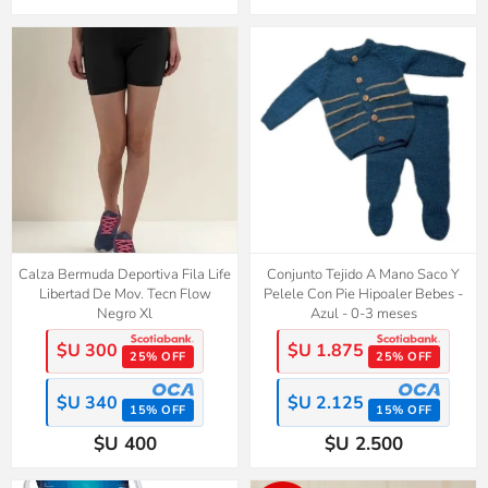
Calza Bermuda Deportiva Fila Life
Conjunto Tejido A Mano Saco Y
Libertad De Mov. Tecn Flow
Pelele Con Pie Hipoaler Bebes -
Negro Xl
Azul - 0-3 meses
$U 300
$U 1.875
25% OFF
25% OFF
$U 340
$U 2.125
15% OFF
15% OFF
$U 400
$U 2.500