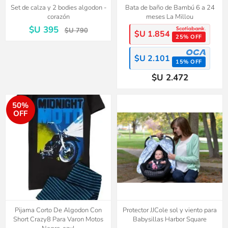
Set de calza y 2 bodies algodon -
Bata de baño de Bambú 6 a 24
corazón
meses La Millou
$U 395
$U 790
$U 1.854
25% OFF
$U 2.101
15% OFF
$U 2.472
50%
OFF
Pijama Corto De Algodon Con
Protector JJCole sol y viento para
Short Crazy8 Para Varon Motos
Babysillas Harbor Square