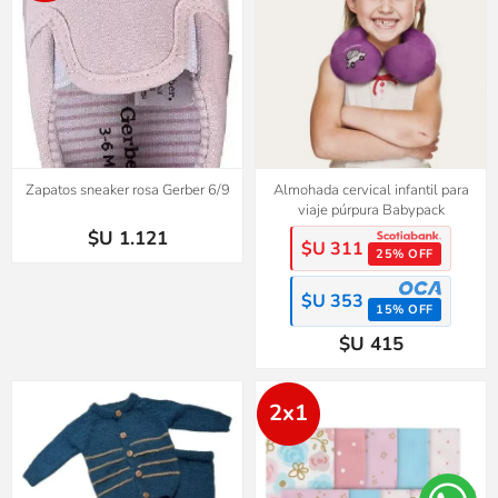
Zapatos sneaker rosa Gerber 6/9
Almohada cervical infantil para
viaje púrpura Babypack
$U 1.121
$U 311
25% OFF
$U 353
15% OFF
$U 415
2x1