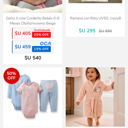
Gorro JJ cole Corderito Bebés 0-6
Remera con filtro UV50, crazy8
Meses Otoño/invierno Beige
$U 295
$U 590
$U 405
25% OFF
$U 459
15% OFF
$U 540
50%
OFF