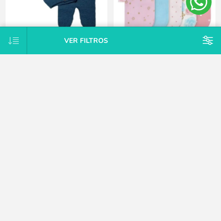
VER FILTROS
Conjunto Tejido A Mano Saco Y
Pack X10 toallitas de cola rosa
Pelele Con Pie Hipoaler Bebes -
Gerber
Azul - Recién nacido
$U 747
$U 1.875
25% OFF
$U 2.125
15% OFF
$U 2.500
CATEGORÍAS