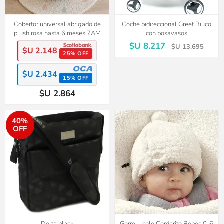
Cobertor universal abrigado de
Coche bidireccional Greet Biuco
plush rosa hasta 6 meses 7AM
con posavasos
$U 8.217
$U 13.695
$U 2.148
25% OFF
$U 2.434
15% OFF
$U 2.864
40%
OFF