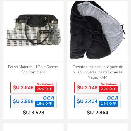
Bolso Maternal JJ Cole Satchel
Cobertor universal abrigado de
Con Cambiador
plush universal hasta 6 meses
Negro 7AM
$U 2.646
$U 2.148
25% OFF
25% OFF
$U 2.998
$U 2.434
15% OFF
15% OFF
$U 3.528
$U 2.864