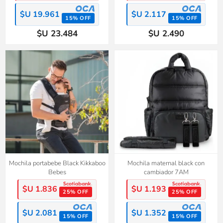
$U 19.961
$U 2.117
15% OFF
15% OFF
$U 23.484
$U 2.490
Mochila portabebe Black Kikkaboo
Mochila maternal black con
Bebes
cambiador 7AM
$U 1.836
$U 1.193
25% OFF
25% OFF
$U 2.081
$U 1.352
15% OFF
15% OFF