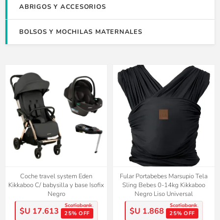
ABRIGOS Y ACCESORIOS
BOLSOS Y MOCHILAS MATERNALES
Coche travel system Eden
Fular Portabebes Marsupio Tela
Kikkaboo C/ babysilla y base Isofix
Sling Bebes 0-14kg Kikkaboo
Negro
Negro Liso Universal
$U 17.613
$U 1.868
25% OFF
25% OFF