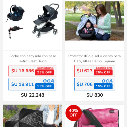
Coche con babysilla con base
Protector JJCole sol y viento para
Isofix Greet Biuco
Babysillas Harbor Square
$U 16.686
$U 623
25% OFF
25% OFF
$U 18.911
$U 706
15% OFF
15% OFF
$U 22.248
$U 830
40%
OFF