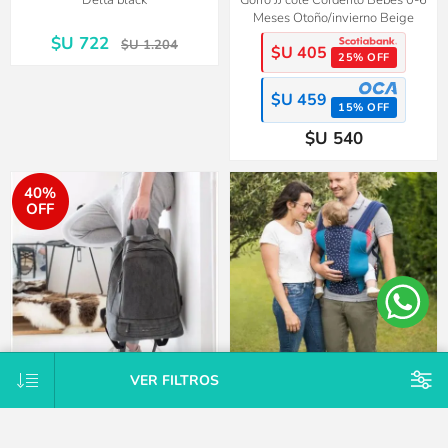
Delta black
Gorro JJ cole Corderito Bebés 0-6
Meses Otoño/invierno Beige
$U 722
$U 1.204
$U 405
25% OFF
$U 459
15% OFF
$U 540
40%
OFF
VER FILTROS
Mochila maternal vegana
Mochila portabebés fisiológico
Estocolmo incluye cambiador y
Ajustable 3.5-15kg
ganchos para el coche