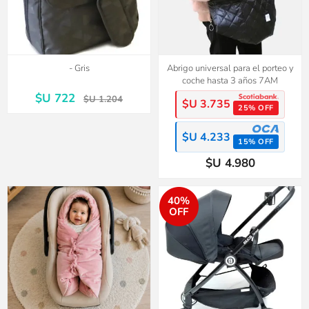
- Gris
Abrigo universal para el porteo y
coche hasta 3 años 7AM
$U 722
$U 1.204
$U 3.735
25% OFF
$U 4.233
15% OFF
$U 4.980
40%
OFF