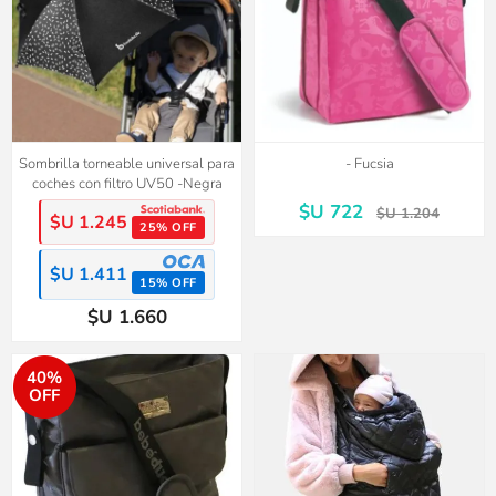
Sombrilla torneable universal para
- Fucsia
coches con filtro UV50 -Negra
$U 722
$U 1.204
$U 1.245
25% OFF
$U 1.411
15% OFF
$U 1.660
40%
OFF