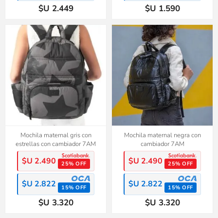
$U 2.449
$U 1.590
Mochila maternal gris con
Mochila maternal negra con
estrellas con cambiador 7AM
cambiador 7AM
$U 2.490
$U 2.490
25% OFF
25% OFF
$U 2.822
$U 2.822
15% OFF
15% OFF
$U 3.320
$U 3.320