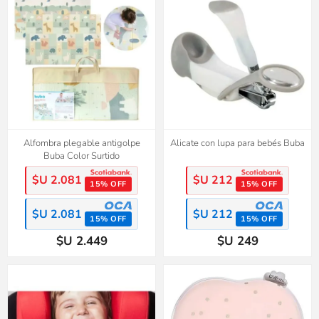
Alfombra plegable antigolpe
Alicate con lupa para bebés Buba
Buba Color Surtido
$U 2.081
$U 212
15% OFF
15% OFF
$U 2.081
$U 212
15% OFF
15% OFF
$U 2.449
$U 249