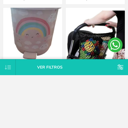
VER FILTROS
Basurero Arcoiris Rosa
Bolsa red organizadora juguetes
Dreambaby
$U 383
$U 423
15% OFF
15% OFF
$U 383
$U 423
15% OFF
15% OFF
$U 450
$U 498