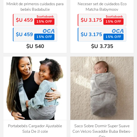
Minikit de primeros cuidados para
Neceser set de cuidados Eco
bebés Badabulle
Matcha Babymoov
$U 459
$U 3.175
15% OFF
15% OFF
$U 459
$U 3.175
15% OFF
15% OFF
$U 540
$U 3.735
Portabebés Cargador Ajustable
Saco Sobre Dormir Super Suave
Sola De JJ cole
Con Velcro Swaddle Buba Bebes-
Gris