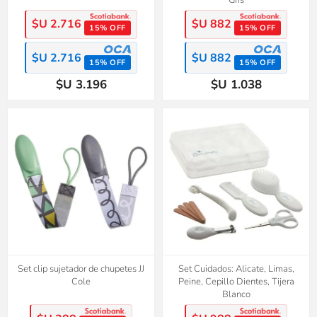
$U 2.716
$U 882
15% OFF
15% OFF
$U 2.716
$U 882
15% OFF
15% OFF
$U 3.196
$U 1.038
Set clip sujetador de chupetes JJ
Set Cuidados: Alicate, Limas,
Cole
Peine, Cepillo Dientes, Tijera
Blanco