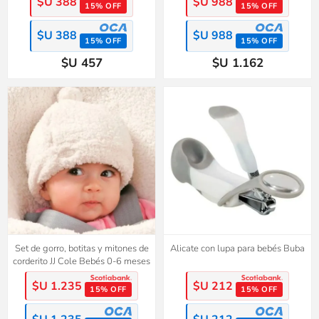
$U 388
$U 988
15% OFF
15% OFF
$U 388
$U 988
15% OFF
15% OFF
$U 457
$U 1.162
Set de gorro, botitas y mitones de
Alicate con lupa para bebés Buba
corderito JJ Cole Bebés 0-6 meses
$U 1.235
$U 212
15% OFF
15% OFF