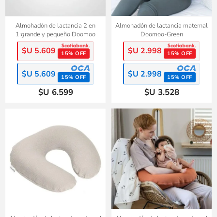
Almohadón de lactancia 2 en
Almohadón de lactancia maternal
1:grande y pequeño Doomoo
Doomoo-Green
$U 5.609
$U 2.998
15% OFF
15% OFF
$U 5.609
$U 2.998
15% OFF
15% OFF
$U 6.599
$U 3.528