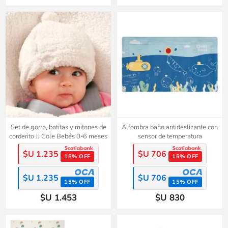
Set de gorro, botitas y mitones de
Alfombra baño antideslizante con
corderito JJ Cole Bebés 0-6 meses
sensor de temperatura
$U 1.235
$U 706
15% OFF
15% OFF
$U 1.235
$U 706
15% OFF
15% OFF
$U 1.453
$U 830