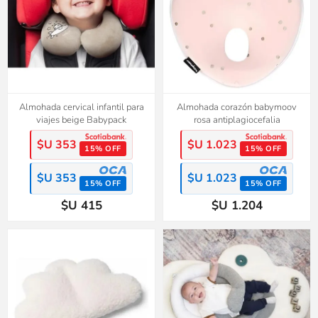
Almohada cervical infantil para
Almohada corazón babymoov
viajes beige Babypack
rosa antiplagiocefalia
$U 353
$U 1.023
15% OFF
15% OFF
$U 353
$U 1.023
15% OFF
15% OFF
$U 415
$U 1.204