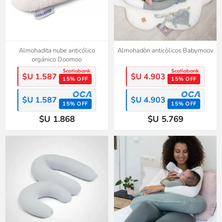
Almohadita nube anticólico
Almohadòn anticòlicos Babymoov
orgánico Doomoo
$U 1.587
$U 4.903
15% OFF
15% OFF
$U 1.587
$U 4.903
15% OFF
15% OFF
$U 1.868
$U 5.769