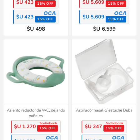
$U 423
$U 5.609
15% OFF
15% OFF
$U 423
$U 5.609
15% OFF
15% OFF
$U 498
$U 6.599
Asiento reductor de WC, dejando
Aspirador nasal c/ estuche Buba
pañales
$U 1.270
$U 247
15% OFF
15% OFF