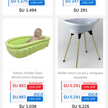
$U 1.270
$U 247
15% OFF
15% OFF
$U 1.494
$U 291
Bañera inflable Oasis
Bañito Vasco con pie y manguera
84x50x24cm Bebedue
Aquababy
$U 882
$U 5.291
15% OFF
15% OFF
$U 882
$U 5.291
15% OFF
15% OFF
$U 1.038
$U 6.225