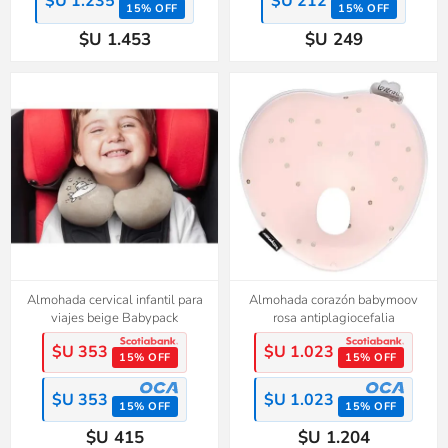
$U 1.235
$U 212
15% OFF
15% OFF
$U 1.453
$U 249
Almohada cervical infantil para
Almohada corazón babymoov
viajes beige Babypack
rosa antiplagiocefalia
$U 353
$U 1.023
15% OFF
15% OFF
$U 353
$U 1.023
15% OFF
15% OFF
$U 415
$U 1.204