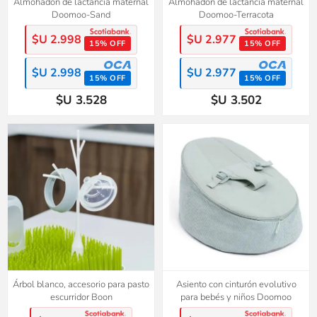
Almohadón de lactancia maternal
Almohadón de lactancia maternal
Doomoo-Sand
Doomoo-Terracota
$U 2.998
$U 2.977
15% OFF
15% OFF
$U 2.998
$U 2.977
15% OFF
15% OFF
$U 3.528
$U 3.502
Árbol blanco, accesorio para pasto
Asiento con cinturón evolutivo
escurridor Boon
para bebés y niños Doomoo