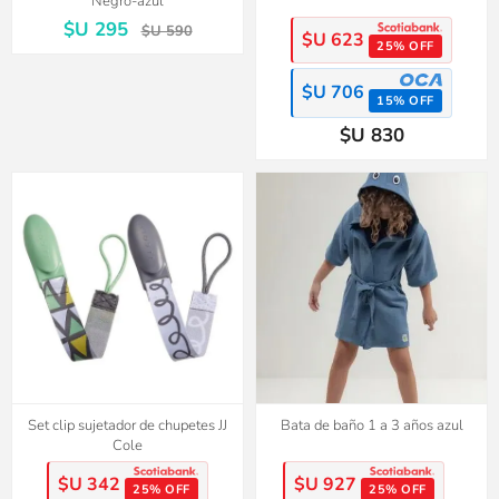
Negro-azul
$U 295
$U 590
$U 623
25% OFF
$U 706
15% OFF
$U 830
Set clip sujetador de chupetes JJ
Bata de baño 1 a 3 años azul
Cole
$U 342
$U 927
25% OFF
25% OFF