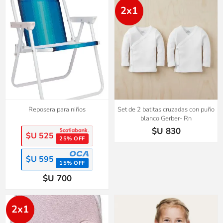
2x1
Reposera para niños
Set de 2 batitas cruzadas con puño
blanco Gerber- Rn
$U 830
$U 525
25% OFF
$U 595
15% OFF
$U 700
2x1