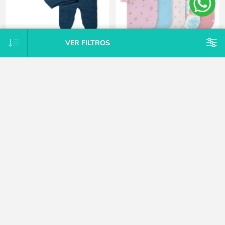
VER FILTROS
Conjunto Tejido A Mano Saco Y
Pack X10 toallitas de cola rosa
Pelele Con Pie Hipoaler Bebes -
Gerber
Azul - Recién nacido
$U 747
$U 1.875
25% OFF
$U 2.125
15% OFF
$U 2.500
CATEGORÍAS