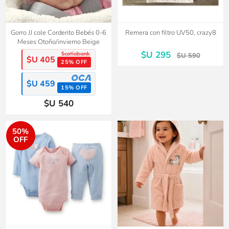
Gorro JJ cole Corderito Bebés 0-6
Remera con filtro UV50, crazy8
Meses Otoño/invierno Beige
$U 295
$U 590
$U 405
25% OFF
$U 459
15% OFF
$U 540
50%
OFF