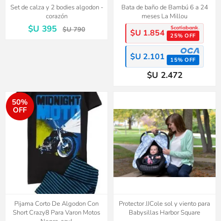
Set de calza y 2 bodies algodon -
Bata de baño de Bambú 6 a 24
corazón
meses La Millou
$U 395
$U 790
$U 1.854
25% OFF
$U 2.101
15% OFF
$U 2.472
50%
OFF
Pijama Corto De Algodon Con
Protector JJCole sol y viento para
Short Crazy8 Para Varon Motos
Babysillas Harbor Square