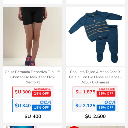
Calza Bermuda Deportiva Fila Life
Conjunto Tejido A Mano Saco Y
Libertad De Mov. Tecn Flow
Pelele Con Pie Hipoaler Bebes -
Negro Xl
Azul - 0-3 meses
$U 300
$U 1.875
25% OFF
25% OFF
$U 340
$U 2.125
15% OFF
15% OFF
$U 400
$U 2.500