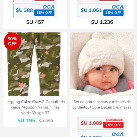
$U 388
$U 1.051
15% OFF
15% OFF
$U 457
$U 1.236
50%
OFF
Legging Calza Crazy8 Camuflada
Set de gorro, botitas y mitones de
Verde Algodón Nenas Niñas
corderito JJ Cole Bebés 0-6 meses
Verde Musgo 3T
$U 195
$U 390
$U 1.089
25% OFF