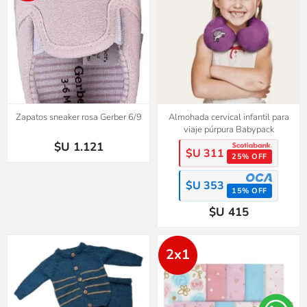
Zapatos sneaker rosa Gerber 6/9
Almohada cervical infantil para
viaje púrpura Babypack
$U 1.121
$U 311
25% OFF
$U 353
15% OFF
$U 415
2x1