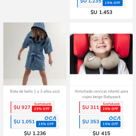
$U 1.235
15% OFF
$U 1.453
Bata de baño 1 a 3 años azul
Almohada cervical infantil para
viajes beige Babypack
$U 927
$U 311
25% OFF
25% OFF
$U 1.051
$U 353
15% OFF
15% OFF
$U 1.236
$U 415