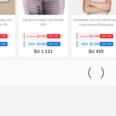
adas con
Zapatos sneaker rosa Gerber
Almohada cervical infantil pa
r- Rn
6/9
viaje púrpura Babypack
$U 952
$U 353
% OFF
15% OFF
15% OFF
$U 952
$U 353
% OFF
15% OFF
15% OFF
$U 1.121
$U 415
ntil para
Conjunto Tejido A Mano Saco Y
Set x3 remeras manga cort