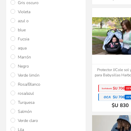
Gris oscuro
Violeta
azul o
blue
Fucsia
aqua
Marrón
Negro
Protector JJCole sol 
Verde limón
para Babysillas Harb
Rosa/Blanco
$U 706
15
rosa/azul
$U 706
15
Turquesa
$U 830
Salmón
Verde claro
Lila