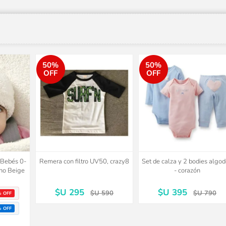
50%
50%
OFF
OFF
o Bebés 0-
Remera con filtro UV50, crazy8
Set de calza y 2 bodies algo
no Beige
- corazón
$U 295
$U 395
$U 590
$U 790
% OFF
% OFF