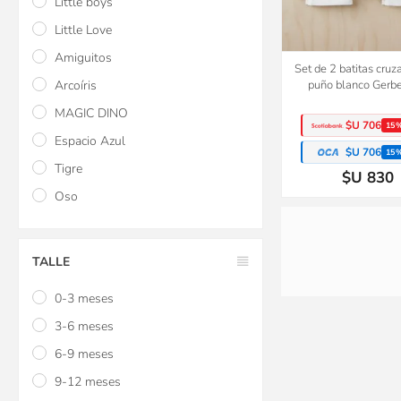
Little boys
Little Love
Amiguitos
Set de 2 batitas cruz
Arcoíris
puño blanco Gerbe
MAGIC DINO
$U 706
15
Espacio Azul
$U 706
15
Tigre
$U 830
Oso
TALLE
0-3 meses
3-6 meses
6-9 meses
9-12 meses
Almohada cervical Infa