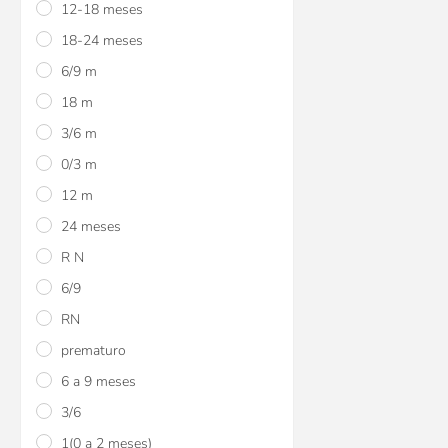
12-18 meses
viajes roja Baby
18-24 meses
$U 353
15
6/9 m
$U 353
15
18 m
$U 415
3/6 m
0/3 m
12 m
24 meses
R N
6/9
RN
prematuro
Pijamas con pie pola
6 a 9 meses
3/6
$U 670
15
1(0 a 2 meses)