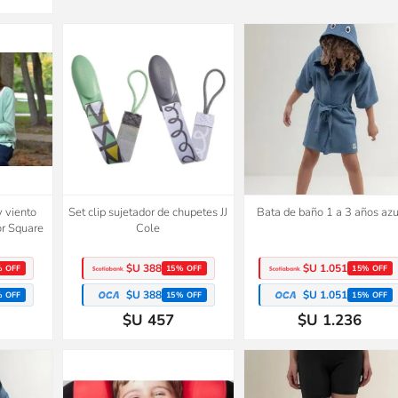
y viento
Set clip sujetador de chupetes JJ
Bata de baño 1 a 3 años azu
or Square
Cole
$U 388
$U 1.051
% OFF
15% OFF
15% OFF
$U 388
$U 1.051
% OFF
15% OFF
15% OFF
$U 457
$U 1.236