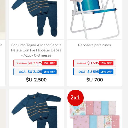
la
Conjunto Tejido A Mano Saco Y
Reposera para niños
Pelele Con Pie Hipoaler Bebes
- Azul - 0-3 meses
$U 2.125
$U 595
15% OFF
15% OFF
$U 2.125
$U 595
15% OFF
15% OFF
$U 2.500
$U 700
2x1