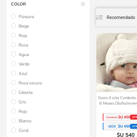
COLOR
Púrpura
Beige
Roja
Rosa
Agua
Verde
Azul
Rosa oscuro
Celeste
Gorro JJ cole Corderit
Gris
6 Meses Otoño/invier
Rojo
$U 459
15
Blanco
$U 459
15
Coral
$U 540