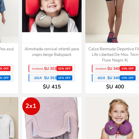
ños azul
Almohada cervical infantil para
Calza Bermuda Deportiva Fi
viajes beige Babypack
Life Libertad De Mov. Tecn
Flow Negro Xl
$U 353
$U 340
% OFF
15% OFF
15% OFF
$U 353
$U 340
% OFF
15% OFF
15% OFF
$U 415
$U 400
2x1