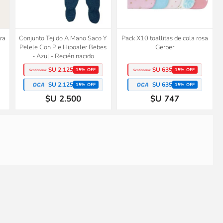
ra
Conjunto Tejido A Mano Saco Y
Pack X10 toallitas de cola rosa
Pelele Con Pie Hipoaler Bebes
Gerber
- Azul - Recién nacido
$U 2.125
$U 635
15% OFF
15% OFF
$U 2.125
$U 635
15% OFF
15% OFF
$U 2.500
$U 747
a
Short camuflaje beige Crazy8
Conjunto Tejido A Mano Saco Y