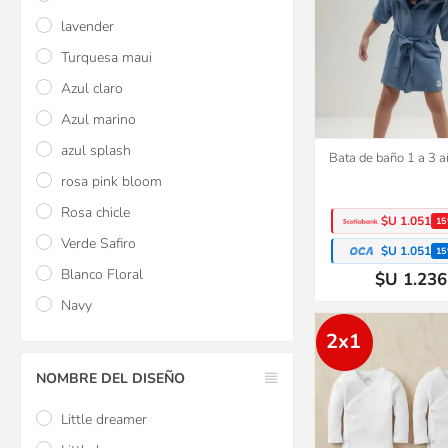
lavender
Turquesa maui
Azul claro
Azul marino
azul splash
Bata de baño 1 a 3 a
rosa pink bloom
Rosa chicle
$U 1.051
15
Verde Safiro
$U 1.051
15
Blanco Floral
$U 1.236
Navy
2x1
NOMBRE DEL DISEÑO
Little dreamer