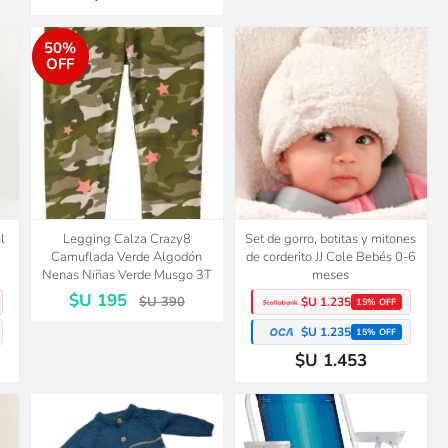
50%
OFF
l
Legging Calza Crazy8
Set de gorro, botitas y mitones
Camuflada Verde Algodón
de corderito JJ Cole Bebés 0-6
Nenas Niñas Verde Musgo 3T
meses
$U 195
$U 390
$U 1.235
15% OFF
$U 1.235
15% OFF
$U 1.453