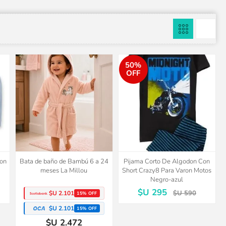
50%
OFF
don
Bata de baño de Bambú 6 a 24
Pijama Corto De Algodon Con
meses La Millou
Short Crazy8 Para Varon Motos
Negro-azul
$U 295
$U 590
$U 2.101
15% OFF
$U 2.101
15% OFF
$U 2.472