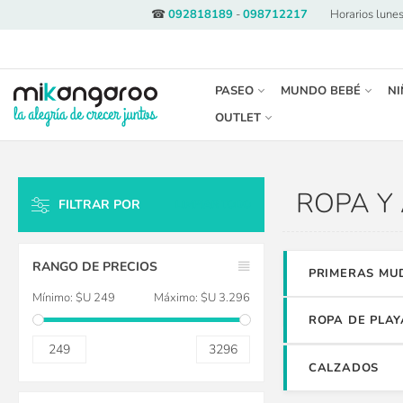
☎
092818189
-
098712217
·
Horarios lunes
PASEO
MUNDO BEBÉ
NI
OUTLET
ROPA Y
FILTRAR POR
LIMPIAR TODO
RANGO DE PRECIOS
PRIMERAS MU
Mínimo:
$U 249
Máximo:
$U 3.296
ROPA DE PLAY
249
3296
CALZADOS